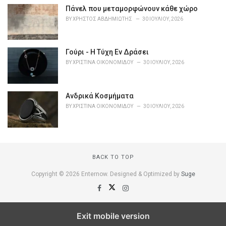
s
Πάνελ που μεταμορφώνουν κάθε χώρο
:
BY
ΧΡΉΣΤΟΣ ΑΒΔΗΜΙΏΤΗΣ
30 ΙΟΥΛΊΟΥ, 2026
Γούρι - Η Τύχη Εν Δράσει
BY
ΧΡΙΣΤΊΝΑ ΟΙΚΟΝΟΜΊΔΟΥ
30 ΙΟΥΛΊΟΥ, 2026
Ανδρικά Κοσμήματα
BY
ΧΡΙΣΤΊΝΑ ΟΙΚΟΝΟΜΊΔΟΥ
30 ΙΟΥΛΊΟΥ, 2026
BACK TO TOP
Copyright © 2026 Enternow. Designed & Optimized by
Suge
Exit mobile version