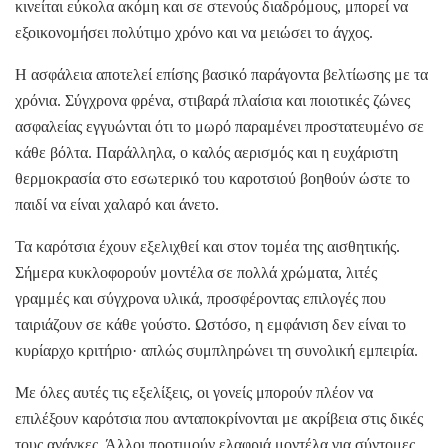
κινείται εύκολα ακόμη και σε στενούς διαδρόμους, μπορεί να
εξοικονομήσει πολύτιμο χρόνο και να μειώσει το άγχος.
Η ασφάλεια αποτελεί επίσης βασικό παράγοντα βελτίωσης με τα
χρόνια. Σύγχρονα φρένα, στιβαρά πλαίσια και ποιοτικές ζώνες
ασφαλείας εγγυώνται ότι το μωρό παραμένει προστατευμένο σε
κάθε βόλτα. Παράλληλα, ο καλός αερισμός και η ευχάριστη
θερμοκρασία στο εσωτερικό του καροτσιού βοηθούν ώστε το
παιδί να είναι χαλαρό και άνετο.
Τα καρότσια έχουν εξελιχθεί και στον τομέα της αισθητικής.
Σήμερα κυκλοφορούν μοντέλα σε πολλά χρώματα, λιτές
γραμμές και σύγχρονα υλικά, προσφέροντας επιλογές που
ταιριάζουν σε κάθε γούστο. Ωστόσο, η εμφάνιση δεν είναι το
κυρίαρχο κριτήριο· απλώς συμπληρώνει τη συνολική εμπειρία.
Με όλες αυτές τις εξελίξεις, οι γονείς μπορούν πλέον να
επιλέξουν καρότσια που ανταποκρίνονται με ακρίβεια στις δικές
τους ανάγκες. Άλλοι προτιμούν ελαφριά μοντέλα για σύντομες