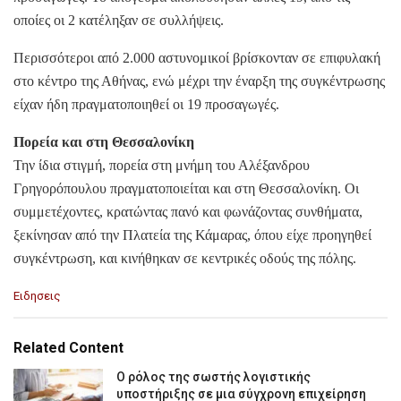
οποίες οι 2 κατέληξαν σε συλλήψεις.
Περισσότεροι από 2.000 αστυνομικοί βρίσκονταν σε επιφυλακή
στο κέντρο της Αθήνας, ενώ μέχρι την έναρξη της συγκέντρωσης
είχαν ήδη πραγματοποιηθεί οι 19 προσαγωγές.
Πορεία και στη Θεσσαλονίκη
Την ίδια στιγμή, πορεία στη μνήμη του Αλέξανδρου
Γρηγορόπουλου πραγματοποιείται και στη Θεσσαλονίκη. Οι
συμμετέχοντες, κρατώντας πανό και φωνάζοντας συνθήματα,
ξεκίνησαν από την Πλατεία της Κάμαρας, όπου είχε προηγηθεί
συγκέντρωση, και κινήθηκαν σε κεντρικές οδούς της πόλης.
C
Ειδησεις
a
t
e
Related Content
g
o
Ο ρόλος της σωστής λογιστικής
r
υποστήριξης σε μια σύγχρονη επιχείρηση