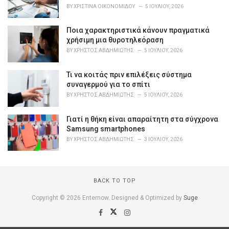
i
BY
ΧΡΙΣΤΊΝΑ ΟΙΚΟΝΟΜΊΔΟΥ
5 ΙΟΥΛΊΟΥ, 2026
e
s
Ποια χαρακτηριστικά κάνουν πραγματικά
:
χρήσιμη μια θυροτηλεόραση
BY
ΧΡΉΣΤΟΣ ΑΒΔΗΜΙΏΤΗΣ
5 ΙΟΥΛΊΟΥ, 2026
Τι να κοιτάς πριν επιλέξεις σύστημα
συναγερμού για το σπίτι
BY
ΧΡΉΣΤΟΣ ΑΒΔΗΜΙΏΤΗΣ
5 ΙΟΥΛΊΟΥ, 2026
Γιατί η θήκη είναι απαραίτητη στα σύγχρονα
Samsung smartphones
BY
ΧΡΉΣΤΟΣ ΑΒΔΗΜΙΏΤΗΣ
3 ΙΟΥΛΊΟΥ, 2026
BACK TO TOP
Copyright © 2026 Enternow. Designed & Optimized by
Suge