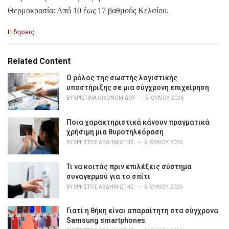
Θερμοκρασία: Από 10 έως 17 βαθμούς Κελσίου.
C
Ειδησεις
a
t
e
Related Content
g
o
Ο ρόλος της σωστής λογιστικής
r
υποστήριξης σε μια σύγχρονη επιχείρηση
i
BY
ΧΡΙΣΤΊΝΑ ΟΙΚΟΝΟΜΊΔΟΥ
5 ΙΟΥΛΊΟΥ, 2026
e
s
Ποια χαρακτηριστικά κάνουν πραγματικά
:
χρήσιμη μια θυροτηλεόραση
BY
ΧΡΉΣΤΟΣ ΑΒΔΗΜΙΏΤΗΣ
5 ΙΟΥΛΊΟΥ, 2026
Τι να κοιτάς πριν επιλέξεις σύστημα
συναγερμού για το σπίτι
BY
ΧΡΉΣΤΟΣ ΑΒΔΗΜΙΏΤΗΣ
5 ΙΟΥΛΊΟΥ, 2026
Γιατί η θήκη είναι απαραίτητη στα σύγχρονα
Samsung smartphones