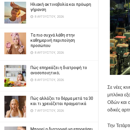
Ηλιακή ακτινοβολία και πρόωρη
γήρανση
8 ΑΥΓΟΎΣΤΟΥ, 2026
Τα πιο συχνά λάθη στην
καθημερινή περιποίηση
προσώπου
8 ΑΥΓΟΎΣΤΟΥ, 2026
Πώς επηρεάζει η διατροφή το
ανοσοποιητικό;
8 ΑΥΓΟΎΣΤΟΥ, 2026
Σε νέες κι
μπλόκα εξ
Πώς αλλάζει το δέρμα μετά τα 30
Οδών και σ
και τι χρειάζεται πραγματικά
οδικές αρτ
7 ΑΥΓΟΎΣΤΟΥ, 2026
Την Τετάρτ
Μπορεί η διατροφή να επηρεάσει