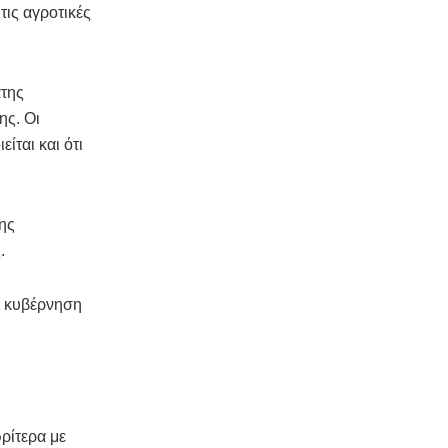
τις αγροτικές
της
ης. Οι
ίται και ότι
της
.
ν κυβέρνηση
ρίτερα με