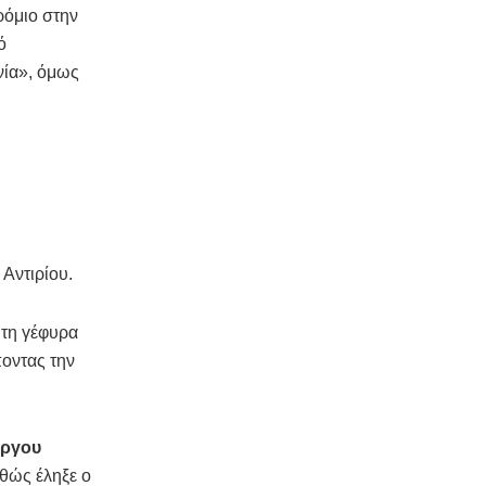
ρόμιο στην
ό
νία», όμως
 Αντιρίου.
 τη γέφυρα
ποντας την
ύργου
θώς έληξε ο