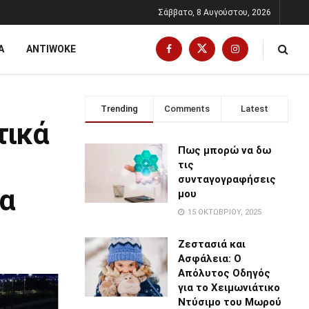
Σάββατο, 8 Αυγούστου, 2026
Α
ANTIWOKE
Trending
Comments
Latest
τικά
Πως μπορώ να δω
τις
συνταγογραφήσεις
ια
μου
15 ΟΚΤΩΒΡΊΟΥ, 2025
Ζεστασιά και
Ασφάλεια: Ο
Απόλυτος Οδηγός
για το Χειμωνιάτικο
Ντύσιμο του Μωρού