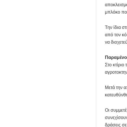
αποκλεισμ
μπλόκο που
Την ίδια σ
από τον κό
να διοχετεύ
Παραμένο
Στο κτίριο
αγροτοκτην
Μετά την α
κατευθύνθη
Οι συμμετέ
συνεχίσουν
δράσεις σε