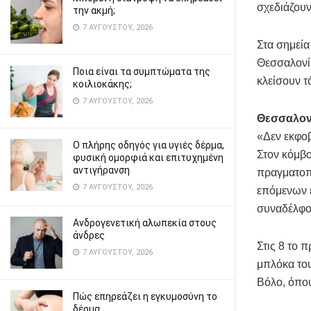
σχεδιάζουν
την ακμή;
7 ΑΥΓΟΎΣΤΟΥ, 2026
Στα σημεία
Θεσσαλονίκ
Ποια είναι τα συμπτώματα της
κλείσουν τ
κοιλιοκάκης;
7 ΑΥΓΟΎΣΤΟΥ, 2026
Θεσσαλονί
«Δεν εκφο
Ο πλήρης οδηγός για υγιές δέρμα,
Στον κόμβο
φυσική ομορφιά και επιτυχημένη
αντιγήρανση
πραγματοπο
7 ΑΥΓΟΎΣΤΟΥ, 2026
επόμενων ε
συναδέλφου
Ανδρογενετική αλωπεκία στους
άνδρες
Στις 8 το 
7 ΑΥΓΟΎΣΤΟΥ, 2026
μπλόκα του
Βόλο, όπου
Πώς επηρεάζει η εγκυμοσύνη το
δέρμα