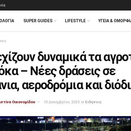
νία
ΟΛΟΓΊΑ
SUPER GUIDES
LIFESTYLE
ΥΓΕΙΑ & ΟΜΟΡΦΙ
σεις
χίζουν δυναμικά τα αγρο
όκα – Νέες δράσεις σε
νια, αεροδρόμια και διόδ
ιστίνα Οικονομίδου
10 Δεκεμβρίου, 2025
in
Ειδησεις