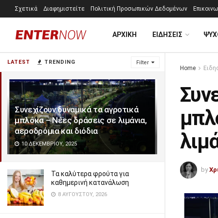
Σχετικά
Διαφημιστείτε
Πολιτική Προσωπικών Δεδομένων
Επικοινω
ΑΡΧΙΚΗ
ΕΙΔΗΣΕΙΣ
ΨΥΧ
LATEST
TRENDING
Filter
Home
Ειδη
Συνε
Συνεχίζουν δυναμικά τα αγροτικά
μπλ
μπλόκα – Νέες δράσεις σε λιμάνια,
αεροδρόμια και διόδια
λιμά
10 ΔΕΚΕΜΒΡΊΟΥ, 2025
by
Χρ
Τα καλύτερα φρούτα για
καθημερινή κατανάλωση
8 ΑΥΓΟΎΣΤΟΥ, 2026