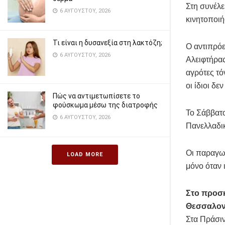
Στη συνέλε
6 ΑΥΓΟΎΣΤΟΥ, 2026
κινητοποιή
Τι είναι η δυσανεξία στη λακτόζη;
Ο αντιπρό
6 ΑΥΓΟΎΣΤΟΥ, 2026
Αλειφτήρας
αγρότες τόν
οι ίδιοι δε
Πώς να αντιμετωπίσετε το
φούσκωμα μέσω της διατροφής
Το Σάββατο
6 ΑΥΓΟΎΣΤΟΥ, 2026
Πανελλαδικ
Οι παραγωγ
LOAD MORE
μόνο όταν 
Στο προσκ
Θεσσαλον
Στα Πράσιν