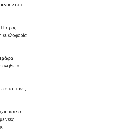
μένουν στο
ς Πάτρας,
 η κυκλοφορία
τρόφοι
κινηθεί οι
εκα το πρωί,
χτα και να
με νέες
ής