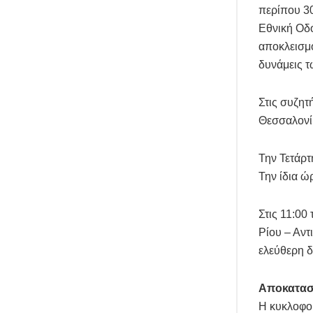
περίπου 30
Εθνική Οδ
αποκλεισμ
δυνάμεις 
Στις συζητ
Θεσσαλονίκ
Την Τετάρτ
Την ίδια ώ
Στις 11:00
Ρίου – Αντ
ελεύθερη 
Αποκατασ
Η κυκλοφορ