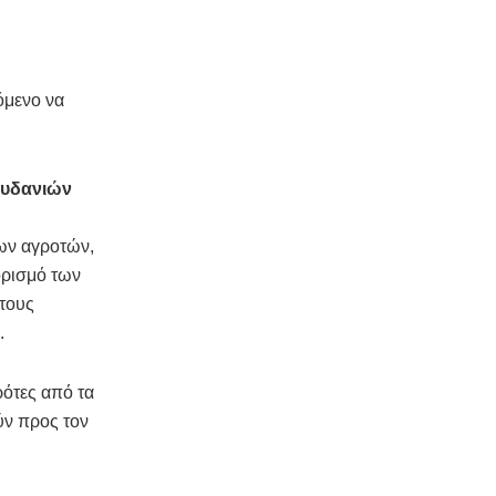
όμενο να
ουδανιών
των αγροτών,
ορισμό των
 τους
.
ρότες από τα
ύν προς τον