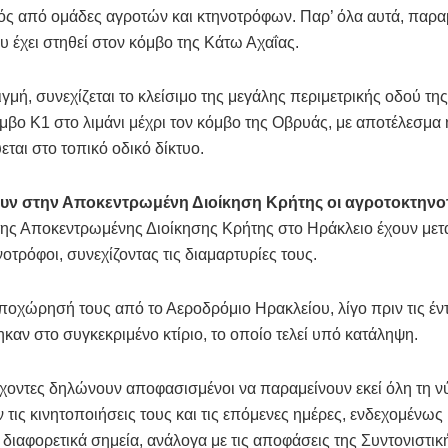
ός από ομάδες αγροτών και κτηνοτρόφων. Παρ’ όλα αυτά, παρα
 έχει στηθεί στον κόμβο της Κάτω Αχαΐας.
τιγμή, συνεχίζεται το κλείσιμο της μεγάλης περιμετρικής οδού τη
μβο Κ1 στο λιμάνι μέχρι τον κόμβο της Οβρυάς, με αποτέλεσμα
εται στο τοπικό οδικό δίκτυο.
υν στην Αποκεντρωμένη Διοίκηση Κρήτης οι αγροτοκτηνο
 της Αποκεντρωμένης Διοίκησης Κρήτης στο Ηράκλειο έχουν μετα
οτρόφοι, συνεχίζοντας τις διαμαρτυρίες τους.
ποχώρησή τους από το Αεροδρόμιο Ηρακλείου, λίγο πριν τις έντ
καν στο συγκεκριμένο κτίριο, το οποίο τελεί υπό κατάληψη.
χοντες δηλώνουν αποφασισμένοι να παραμείνουν εκεί όλη τη νύ
 τις κινητοποιήσεις τους και τις επόμενες ημέρες, ενδεχομένως 
 διαφορετικά σημεία, ανάλογα με τις αποφάσεις της Συντονιστικ