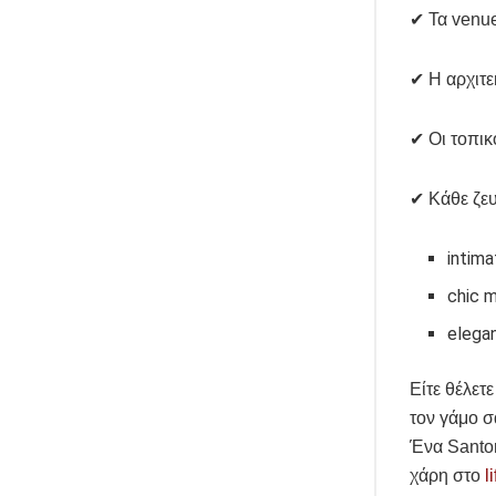
✔ Τα venue
✔ Η αρχιτε
✔ Οι τοπικ
✔ Κάθε ζευ
intim
chic 
elega
Είτε θέλετ
τον γάμο 
Ένα Santor
χάρη στο
l