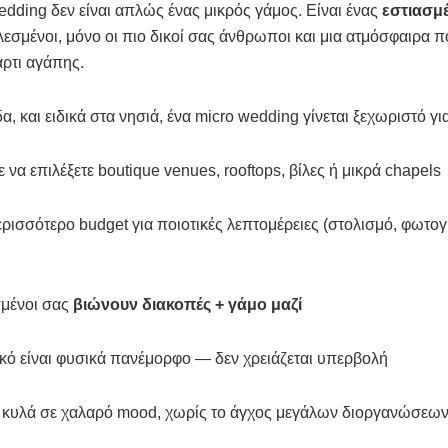
edding δεν είναι απλώς ένας μικρός γάμος. Είναι ένας
εστιασμ
λεσμένοι, μόνο οι πιο δικοί σας άνθρωποι και μια ατμόσφαιρα π
άρτι αγάπης.
, και ειδικά στα νησιά, ένα micro wedding γίνεται ξεχωριστό για
 να επιλέξετε boutique venues, rooftops, βίλες ή μικρά chapels
ρισσότερο budget για ποιοτικές λεπτομέρειες (στολισμό, φωτογ
σμένοι σας
βιώνουν διακοπές + γάμο μαζί
κό είναι φυσικά πανέμορφο — δεν χρειάζεται υπερβολή
 κυλά σε χαλαρό mood, χωρίς το άγχος μεγάλων διοργανώσεω