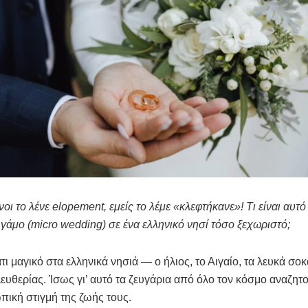
νοι το λένε elopement, εμείς το λέμε «κλεφτήκανε»! Τι είναι αυτό
 γάμο (micro wedding) σε ένα ελληνικό νησί τόσο ξεχωριστό;
τι μαγικό στα ελληνικά νησιά — ο ήλιος, το Αιγαίο, τα λευκά σοκ
ευθερίας. Ίσως γι’ αυτό τα ζευγάρια από όλο τον κόσμο αναζητ
ική στιγμή της ζωής τους.