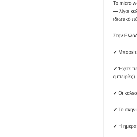
Το micro w
— λίγοι κα
ιδιωτικό π
Στην Ελλάδα
✔ Μπορείτε
✔ Έχετε πε
εμπειρίες)
✔ Οι καλε
✔ Το σκηνι
✔ Η ημέρα