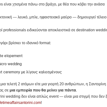
s είναι χτισμένα πάνω στο βράχο, με θέα που κόβει την ανάσα
κτονική — λευκό, μπλε, ηφαιστειακό μαύρο — δημιουργεί τέλειο 
οί professionals ειδικεύονται αποκλειστικά σε destination wedd
γάρι βρίσκει το ιδανικό format:
ate elopement
micro wedding
nt ceremony με λίγους καλεσμένους
ε μια τελετή 2 ατόμων είτε μια γιορτή 20 ανθρώπων, η Σαντορίνη
σας σε
μια εμπειρία που θα μείνει για πάντα
.
ini wedding δεν είναι απλώς event — είναι μια στιγμή που δεν 
ifetimeaffairsantorini.com
!