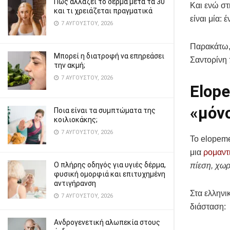
Πώς αλλάζει το δέρμα μετά τα 30
Και ενώ στ
και τι χρειάζεται πραγματικά
είναι μία: 
7 ΑΥΓΟΎΣΤΟΥ, 2026
Παρακάτω, 
Μπορεί η διατροφή να επηρεάσει
Σαντορίνη 
την ακμή;
7 ΑΥΓΟΎΣΤΟΥ, 2026
Elop
«μόνο
Ποια είναι τα συμπτώματα της
κοιλιοκάκης;
7 ΑΥΓΟΎΣΤΟΥ, 2026
Το elopeme
μια
ρομαντ
Ο πλήρης οδηγός για υγιές δέρμα,
πίεση, χωρ
φυσική ομορφιά και επιτυχημένη
αντιγήρανση
Στα ελληνι
7 ΑΥΓΟΎΣΤΟΥ, 2026
διάσταση:
Ανδρογενετική αλωπεκία στους