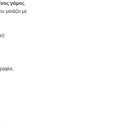
ένος γάμος
ου μοιάζει με
τί:
ραφία,
ν