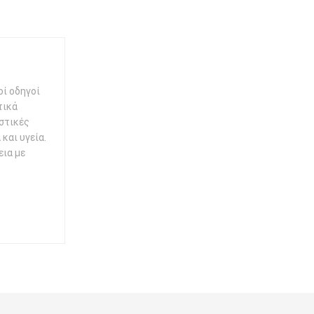
οί οδηγοί
τικά
ηστικές
και υγεία.
εια με