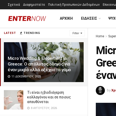
Σχετικά
Διαφημιστείτε
Πολιτική Προσωπικών Δεδομένων
Επικοινω
ΑΡΧΙΚΗ
ΕΙΔΗΣΕΙΣ
ΨΥΧ
LATEST
TRENDING
Filter
Home
Super
Micr
Micro Wedding & Elopement in
Gree
Greece: Ο απόλυτος οδηγός για
έναν μικρό αλλά αξέχαστο γάμο
ένα
11 ΔΕΚΕΜΒΡΊΟΥ, 2025
by
Χρ
Τι είναι η βιοδιέγερση
κολλαγόνου και σε ποιους
απευθύνεται
8 ΑΥΓΟΎΣΤΟΥ, 2026