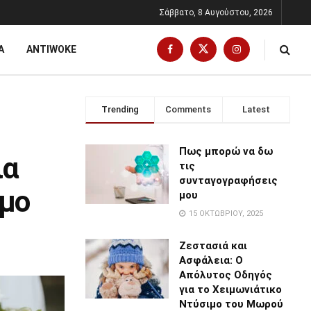
Σάββατο, 8 Αυγούστου, 2026
Α
ANTIWOKE
Trending
Comments
Latest
Πως μπορώ να δω
ια
τις
συνταγογραφήσεις
άμο
μου
15 ΟΚΤΩΒΡΊΟΥ, 2025
Ζεστασιά και
Ασφάλεια: Ο
Απόλυτος Οδηγός
για το Χειμωνιάτικο
Ντύσιμο του Μωρού