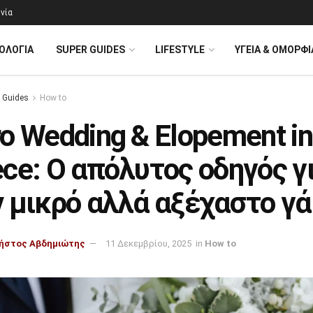
νία
ΟΛΟΓΊΑ
SUPER GUIDES
LIFESTYLE
ΥΓΕΙΑ & ΟΜΟΡΦΙ
 Guides
How to
o Wedding & Elopement in
ce: Ο απόλυτος οδηγός γ
ν μικρό αλλά αξέχαστο γ
ήστος Αβδημιώτης
11 Δεκεμβρίου, 2025
in
How to