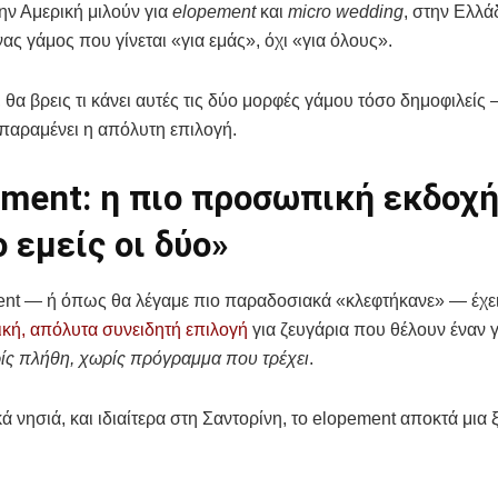
ην Αμερική μιλούν για
elopement
και
micro wedding
, στην Ελλά
ένας γάμος που γίνεται «για εμάς», όχι «για όλους».
θα βρεις τι κάνει αυτές τις δύο μορφές γάμου τόσο δημοφιλείς —
παραμένει η απόλυτη επιλογή.
ement: η πιο προσωπική εκδοχή
 εμείς οι δύο»
nt — ή όπως θα λέγαμε πιο παραδοσιακά «κλεφτήκανε» — έχει 
ική, απόλυτα συνειδητή επιλογή
για ζευγάρια που θέλουν έναν
ίς πλήθη, χωρίς πρόγραμμα που τρέχει
.
κά νησιά, και ιδιαίτερα στη Σαντορίνη, το elopement αποκτά μια