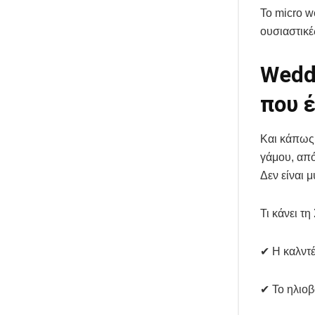
Το micro w
ουσιαστικέ
Weddi
που 
Και κάπως 
γάμου, από
Δεν είναι 
Τι κάνει τ
✔ Η καλντέ
✔ Το ηλιοβ