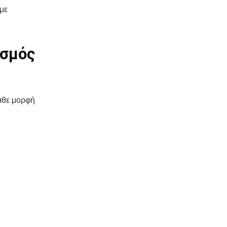
 με
ισμός
άθε μορφή