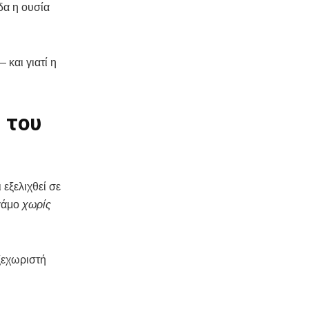
δα η ουσία
 και γιατί η
 του
εξελιχθεί σε
 γάμο
χωρίς
 ξεχωριστή