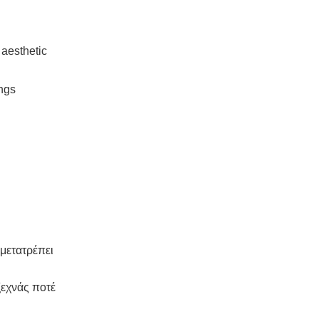
aesthetic
ings
 μετατρέπει
ξεχνάς ποτέ