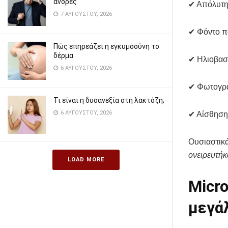
άνδρες
✔ Απόλυτη 
7 ΑΥΓΟΎΣΤΟΥ, 2026
✔ Φόντο πο
Πώς επηρεάζει η εγκυμοσύνη το
δέρμα
✔ Ηλιοβασί
6 ΑΥΓΟΎΣΤΟΥ, 2026
✔ Φωτογρα
Τι είναι η δυσανεξία στη λακτόζη;
6 ΑΥΓΟΎΣΤΟΥ, 2026
✔ Αίσθηση 
Ουσιαστικά
ονειρευτήκ
LOAD MORE
Micro
μεγά