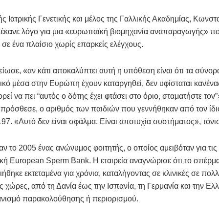
ς Ιατρικής Γενετικής και μέλος της Γαλλικής Ακαδημίας, Κωνστ
έκανε λόγο για μια «ευρωπαϊκή βιομηχανία αναπαραγωγής» που
 σε ένα πλαίσιο χωρίς επαρκείς ελέγχους.
ωσε, «αν κάτι αποκαλύπτει αυτή η υπόθεση είναι ότι τα σύνορα
λικό μέσα στην Ευρώπη έχουν καταργηθεί, δεν υφίσταται κανέν
ρεί να πει “αυτός ο δότης έχει φτάσει στο όριο, σταματήστε τον”
 πρόσθεσε, ο αριθμός των παιδιών που γεννήθηκαν από τον ίδι
197. «Αυτό δεν είναι σφάλμα. Είναι αποτυχία συστήματος», τόνι
αν το 2005 ένας ανώνυμος φοιτητής, ο οποίος αμειβόταν για τις
ική European Sperm Bank. Η εταιρεία αναγνώρισε ότι το σπέρμ
ήθηκε εκτεταμένα για χρόνια, καταλήγοντας σε κλινικές σε πολ
 χώρες, από τη Δανία έως την Ισπανία, τη Γερμανία και την Ελ
χανισμό παρακολούθησης ή περιορισμού.