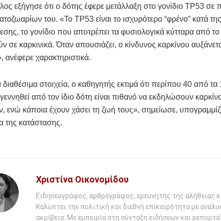
λος εξήγησε ότι ο δότης έφερε μετάλλαξη στο γονίδιο TP53 σε
τοζωαρίων του. «Το TP53 είναι το ισχυρότερο “φρένο” κατά τη
εσης, το γονίδιο που αποτρέπει τα φυσιολογικά κύτταρα από το
ν σε καρκινικά. Όταν απουσιάζει, ο κίνδυνος καρκίνου αυξάνετ
, ανέφερε χαρακτηριστικά.
 διαθέσιμα στοιχεία, ο καθηγητής εκτιμά ότι περίπου 40 από τα
γεννηθεί από τον ίδιο δότη είναι πιθανό να εκδηλώσουν καρκίν
, ενώ κάποια έχουν χάσει τη ζωή τους», σημείωσε, υπογραμμίζ
α της κατάστασης.
Χριστίνα Οικονομίδου
Ειδησεογράφος, αρθρογράφος, ερευνητής της αλήθειας κ
Καλύπτει την πολιτική και διεθνή επικαιρότητα με ανάλυ
ακρίβεια. Με εμπειρία στη σύνταξη ειδήσεων και ρεπορτάζ