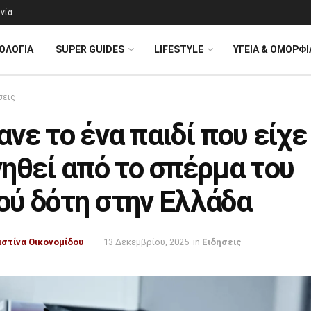
νία
ΟΛΟΓΊΑ
SUPER GUIDES
LIFESTYLE
ΥΓΕΙΑ & ΟΜΟΡΦΙ
σεις
νε το ένα παιδί που είχε
ηθεί από το σπέρμα του
ού δότη στην Ελλάδα
ιστίνα Οικονομίδου
13 Δεκεμβρίου, 2025
in
Ειδησεις