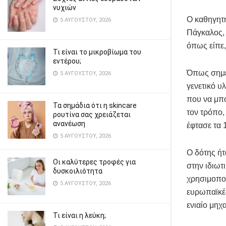
νυχιών
Ο καθηγητή
5 ΑΥΓΟΎΣΤΟΥ, 2026
Πάγκαλος, 
όπως είπε,
Τι είναι το μικροβίωμα του
εντέρου;
Όπως σημεί
5 ΑΥΓΟΎΣΤΟΥ, 2026
γενετικό υ
που να μπο
Τα σημάδια ότι η skincare
τον τρόπο,
ρουτίνα σας χρειάζεται
ανανέωση
έφτασε τα 
5 ΑΥΓΟΎΣΤΟΥ, 2026
Ο δότης ήτ
Οι καλύτερες τροφές για
στην ιδιωτ
δυσκοιλιότητα
χρησιμοποι
5 ΑΥΓΟΎΣΤΟΥ, 2026
ευρωπαϊκές
ενιαίο μη
Τι είναι η λεύκη;