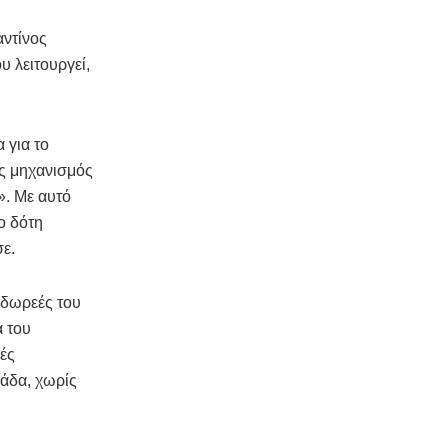
αντίνος
 λειτουργεί,
 για το
ας μηχανισμός
». Με αυτό
ο δότη
σε.
 δωρεές του
α του
λές
λάδα, χωρίς