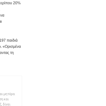
 περίπου 20%
ς
 να
αι
 197 παιδιά
ο. «Ορισμένα
οντας τη
αι μητέρα.
ση και
, δίνει