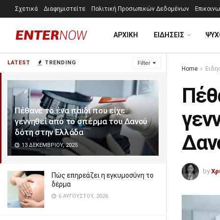
Σχετικά
Διαφημιστείτε
Πολιτική Προσωπικών Δεδομένων
Επικοινω
ΑΡΧΙΚΗ
ΕΙΔΗΣΕΙΣ
ΨΥΧ
LATEST
TRENDING
Filter
Home
Ειδη
Πέθα
Πέθανε το ένα παιδί που είχε
γενν
γεννηθεί από το σπέρμα του Δανού
δότη στην Ελλάδα
Δαν
13 ΔΕΚΕΜΒΡΊΟΥ, 2025
by
Χρ
Πώς επηρεάζει η εγκυμοσύνη το
δέρμα
6 ΑΥΓΟΎΣΤΟΥ, 2026