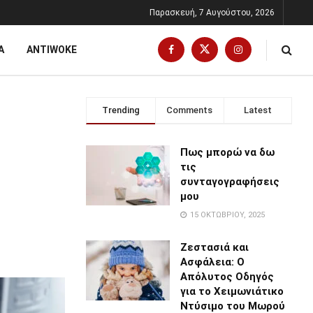
Παρασκευή, 7 Αυγούστου, 2026
Α
ANTIWOKE
Trending
Comments
Latest
Πως μπορώ να δω
τις
συνταγογραφήσεις
μου
15 ΟΚΤΩΒΡΊΟΥ, 2025
Ζεστασιά και
Ασφάλεια: Ο
Απόλυτος Οδηγός
για το Χειμωνιάτικο
Ντύσιμο του Μωρού