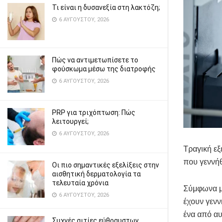
Τι είναι η δυσανεξία στη λακτόζη;
6 ΑΥΓΟΎΣΤΟΥ, 2026
Πώς να αντιμετωπίσετε το
φούσκωμα μέσω της διατροφής
6 ΑΥΓΟΎΣΤΟΥ, 2026
PRP για τριχόπτωση: Πώς
λειτουργεί;
6 ΑΥΓΟΎΣΤΟΥ, 2026
Τραγική εξ
που γεννήθ
Οι πιο σημαντικές εξελίξεις στην
αισθητική δερματολογία τα
τελευταία χρόνια
Σύμφωνα μ
6 ΑΥΓΟΎΣΤΟΥ, 2026
έχουν γενν
ένα από αυ
Συχνές αιτίες εύθραυστων