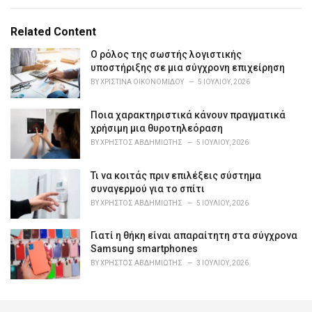
a
t
e
Related Content
g
o
Ο ρόλος της σωστής λογιστικής
r
υποστήριξης σε μια σύγχρονη επιχείρηση
i
BY
ΧΡΙΣΤΊΝΑ ΟΙΚΟΝΟΜΊΔΟΥ
5 ΙΟΥΛΊΟΥ, 2026
e
s
Ποια χαρακτηριστικά κάνουν πραγματικά
:
χρήσιμη μια θυροτηλεόραση
BY
ΧΡΉΣΤΟΣ ΑΒΔΗΜΙΏΤΗΣ
5 ΙΟΥΛΊΟΥ, 2026
Τι να κοιτάς πριν επιλέξεις σύστημα
συναγερμού για το σπίτι
BY
ΧΡΉΣΤΟΣ ΑΒΔΗΜΙΏΤΗΣ
5 ΙΟΥΛΊΟΥ, 2026
Γιατί η θήκη είναι απαραίτητη στα σύγχρονα
Samsung smartphones
BY
ΧΡΉΣΤΟΣ ΑΒΔΗΜΙΏΤΗΣ
3 ΙΟΥΛΊΟΥ, 2026