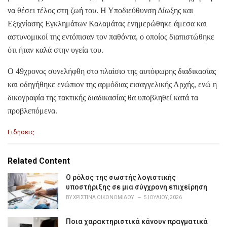
να θέσει τέλος στη ζωή του. Η Υποδιεύθυνση Δίωξης και
Εξιχνίασης Εγκλημάτων Καλαμάτας ενημερώθηκε άμεσα και
αστυνομικοί της εντόπισαν τον παθόντα, ο οποίος διαπιστώθηκε
ότι ήταν καλά στην υγεία του.
Ο 49χρονος συνελήφθη στο πλαίσιο της αυτόφωρης διαδικασίας
και οδηγήθηκε ενώπιον της αρμόδιας εισαγγελικής Αρχής, ενώ η
δικογραφία της τακτικής διαδικασίας θα υποβληθεί κατά τα
προβλεπόμενα.
C
Ειδησεις
a
t
e
Related Content
g
o
Ο ρόλος της σωστής λογιστικής
r
υποστήριξης σε μια σύγχρονη επιχείρηση
i
BY
ΧΡΙΣΤΊΝΑ ΟΙΚΟΝΟΜΊΔΟΥ
5 ΙΟΥΛΊΟΥ, 2026
e
s
Ποια χαρακτηριστικά κάνουν πραγματικά
: