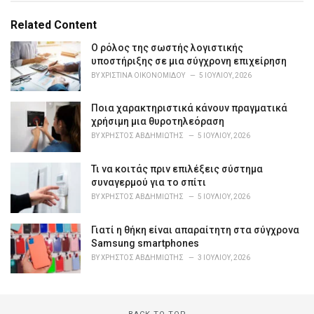
t
e
Related Content
g
o
Ο ρόλος της σωστής λογιστικής
r
υποστήριξης σε μια σύγχρονη επιχείρηση
i
BY
ΧΡΙΣΤΊΝΑ ΟΙΚΟΝΟΜΊΔΟΥ
5 ΙΟΥΛΊΟΥ, 2026
e
s
Ποια χαρακτηριστικά κάνουν πραγματικά
:
χρήσιμη μια θυροτηλεόραση
BY
ΧΡΉΣΤΟΣ ΑΒΔΗΜΙΏΤΗΣ
5 ΙΟΥΛΊΟΥ, 2026
Τι να κοιτάς πριν επιλέξεις σύστημα
συναγερμού για το σπίτι
BY
ΧΡΉΣΤΟΣ ΑΒΔΗΜΙΏΤΗΣ
5 ΙΟΥΛΊΟΥ, 2026
Γιατί η θήκη είναι απαραίτητη στα σύγχρονα
Samsung smartphones
BY
ΧΡΉΣΤΟΣ ΑΒΔΗΜΙΏΤΗΣ
3 ΙΟΥΛΊΟΥ, 2026