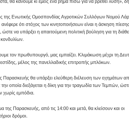
τά, θα κάνουμε κι εμείς ένα βήμα πίσω για να βρεθεί λύση», δ
ς της Ενωτικής Ομοσπονδίας Αγροτικών Συλλόγων Νομού Λάρι
ανέφερε ότι στόχος των κινητοποιήσεων είναι η άσκηση πίεση
 ώστε να υπάρξει η απαιτούμενη πολιτική βούληση για τη διάθ
 κονδυλίων.
υμε τον πρωθυπουργό, μας εμπαίζει. Κλιμάκωση μέχρι τη Δευτ
εστίδης, μέλος της πανελλαδικής επιτροπής μπλόκων.
ς Παρασκευής θα υπάρξει ελεύθερη διέλευση των οχημάτων από
 την οποία διεξάγεται η δίκη για την τραγωδία των Τεμπών, ώστε
ν χωρίς εμπόδια.
α της Παρασκευής, από τις 14:00 και μετά, θα κλείσουν και οι
ήριοι δρόμοι.