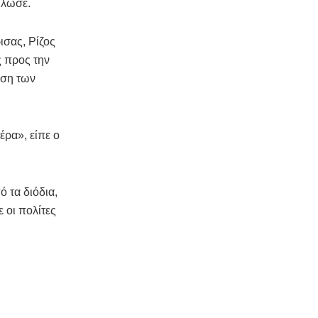
ήλωσε.
σας, Ρίζος
ς προς την
εση των
έρα», είπε ο
 τα διόδια,
 οι πολίτες