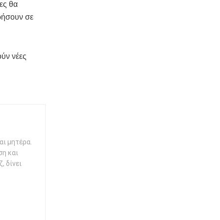
ες θα
ρήσουν σε
ούν νέες
αι μητέρα.
ση και
, δίνει