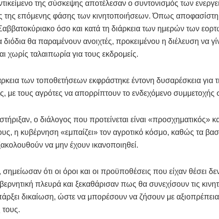
ντικείμενο της σύσκεψης αποτέλεσαν ο συντονισμός των ενεργε
ς της επόμενης φάσης των κινητοποιήσεων. Όπως αποφασίστηκ
αββατοκύριακο όσο και κατά τη διάρκεια των ημερών των εορτώ
 διόδια θα παραμένουν ανοιχτές, προκειμένου η διέλευση να γί
αι χωρίς ταλαιπωρία για τους εκδρομείς.
άρκεια των τοποθετήσεων εκφράστηκε έντονη δυσαρέσκεια για τ
, με τους αγρότες να απορρίπτουν το ενδεχόμενο συμμετοχής σ
ήριξαν, ο διάλογος που προτείνεται είναι «προσχηματικός» κ
ιους, η κυβέρνηση «εμπαίζει» τον αγροτικό κόσμο, καθώς τα βασ
ξακολουθούν να μην έχουν ικανοποιηθεί.
, σημείωσαν ότι οι όροι και οι προϋποθέσεις που είχαν θέσει δε
βερνητική πλευρά και ξεκαθάρισαν πως θα συνεχίσουν τις κινη
πάρξει δικαίωση, ώστε να μπορέσουν να ζήσουν με αξιοπρέπεια οι
 τους.