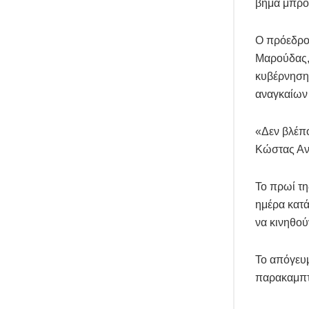
βήμα μπροσ
Ο πρόεδρο
Μαρούδας, 
κυβέρνηση,
αναγκαίων
«Δεν βλέπο
Κώστας Αν
Το πρωί τη
ημέρα κατά
να κινηθού
Το απόγευμ
παρακαμπτ