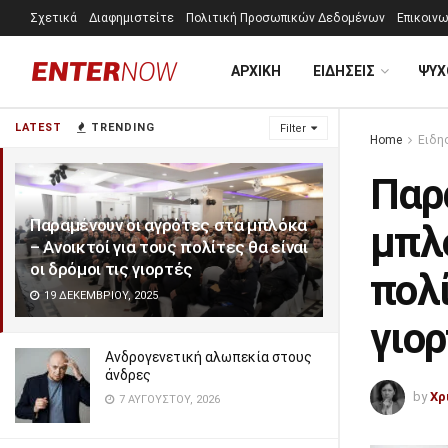
Σχετικά
Διαφημιστείτε
Πολιτική Προσωπικών Δεδομένων
Επικοινω
ΑΡΧΙΚΗ
ΕΙΔΗΣΕΙΣ
ΨΥΧ
LATEST
TRENDING
Filter
Home
Ειδη
Παρ
Παραμένουν οι αγρότες στα μπλόκα
μπλό
– Ανοικτοί για τους πολίτες θα είναι
οι δρόμοι τις γιορτές
πολί
19 ΔΕΚΕΜΒΡΊΟΥ, 2025
γιο
Ανδρογενετική αλωπεκία στους
άνδρες
by
Χρ
7 ΑΥΓΟΎΣΤΟΥ, 2026