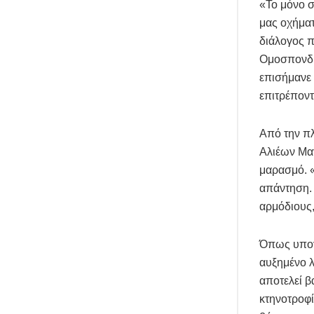
«Το μόνο σ
μας οχήματ
διάλογος π
Ομοσπονδί
επισήμανε 
επιτρέπον
Από την πλ
Αλιέων Μαγ
μαρασμό. «
απάντηση. 
αρμόδιους,
Όπως υπογρ
αυξημένο λ
αποτελεί β
κτηνοτροφί