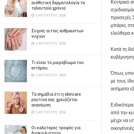
Κεντρικό α
αισθητική δερματολογία τα
τελευταία χρόνια
σχεδιασμό
6 ΑΥΓΟΎΣΤΟΥ, 2026
προσεχές Σ
μπάρες στα
Συχνές αιτίες εύθραυστων
ελεύθερα κ
νυχιών
5 ΑΥΓΟΎΣΤΟΥ, 2026
Κατά τη δι
κυβέρνησης
Τι είναι το μικροβίωμα του
εντέρου;
Όπως υποστ
5 ΑΥΓΟΎΣΤΟΥ, 2026
με τους ίδ
αιτήματα ε
Τα σημάδια ότι η skincare
ρουτίνα σας χρειάζεται
Ειδικότερα
ανανέωση
από την κυ
5 ΑΥΓΟΎΣΤΟΥ, 2026
μέχρι να υ
Οι καλύτερες τροφές για
οικογένειές
δυσκοιλιότητα