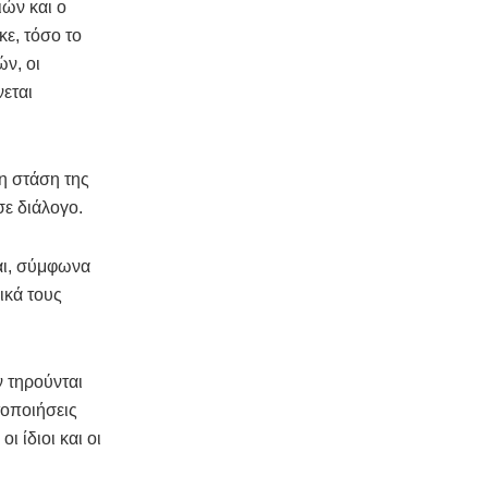
ιών και ο
ε, τόσο το
ν, οι
νεται
η στάση της
ε διάλογο.
αι, σύμφωνα
ικά τους
ν τηρούνται
τοποιήσεις
 ίδιοι και οι