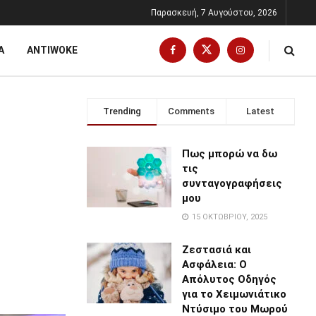
Παρασκευή, 7 Αυγούστου, 2026
Α
ANTIWOKE
Trending
Comments
Latest
Πως μπορώ να δω
τις
συνταγογραφήσεις
μου
15 ΟΚΤΩΒΡΊΟΥ, 2025
Ζεστασιά και
Ασφάλεια: Ο
Απόλυτος Οδηγός
για το Χειμωνιάτικο
Ντύσιμο του Μωρού