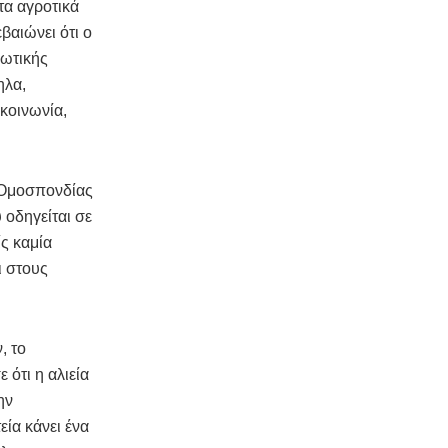
τα αγροτικά
βαιώνει ότι ο
νωτικής
ηλα,
κοινωνία,
ς Ομοσπονδίας
 οδηγείται σε
ς καμία
ι στους
, το
 ότι η αλιεία
ην
εία κάνει ένα