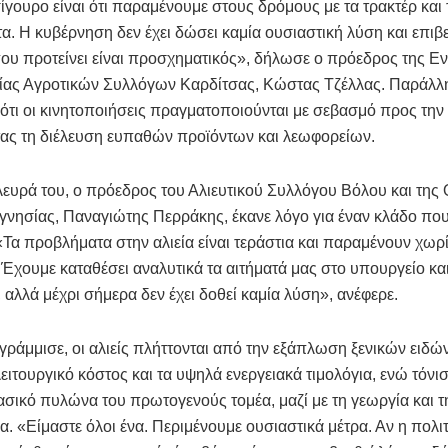
ίγουρο είναι ότι παραμένουμε στους δρόμους με τα τρακτέρ και 
α. Η κυβέρνηση δεν έχει δώσει καμία ουσιαστική λύση και επιβε
ου προτείνει είναι προσχηματικός», δήλωσε ο πρόεδρος της Ε
ας Αγροτικών Συλλόγων Καρδίτσας, Κώστας Τζέλλας. Παράλλ
ότι οι κινητοποιήσεις πραγματοποιούνται με σεβασμό προς την 
τας τη διέλευση ευπαθών προϊόντων και λεωφορείων.
ευρά του, ο πρόεδρος του Αλιευτικού Συλλόγου Βόλου και τη
νησίας, Παναγιώτης Περράκης, έκανε λόγο για έναν κλάδο που
Τα προβλήματα στην αλιεία είναι τεράστια και παραμένουν χωρί
Έχουμε καταθέσει αναλυτικά τα αιτήματά μας στο υπουργείο κα
 αλλά μέχρι σήμερα δεν έχει δοθεί καμία λύση», ανέφερε.
άμμισε, οι αλιείς πλήττονται από την εξάπλωση ξενικών ειδών
ειτουργικό κόστος και τα υψηλά ενεργειακά τιμολόγια, ενώ τόνισε
ασικό πυλώνα του πρωτογενούς τομέα, μαζί με τη γεωργία και τ
α. «Είμαστε όλοι ένα. Περιμένουμε ουσιαστικά μέτρα. Αν η πολιτ