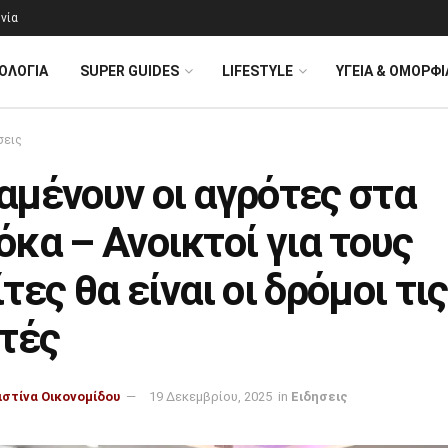
νία
ΟΛΟΓΊΑ
SUPER GUIDES
LIFESTYLE
ΥΓΕΙΑ & ΟΜΟΡΦΙ
σεις
αμένουν οι αγρότες στα
κα – Ανοικτοί για τους
τες θα είναι οι δρόμοι τις
ρτές
ιστίνα Οικονομίδου
19 Δεκεμβρίου, 2025
in
Ειδησεις