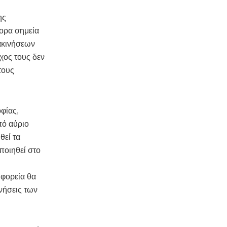
ης
ορα σημεία
τακινήσεων
χος τους δεν
τους
φίας,
πό αύριο
θεί τα
ποιηθεί στο
ωφορεία θα
νήσεις των