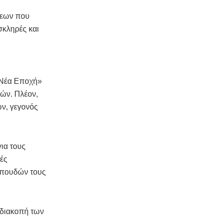
ξεων που
σκληρές και
 Νέα Εποχή»
δών. Πλέον,
ών, γεγονός
για τους
τές
 σπουδών τους
 διακοπή των