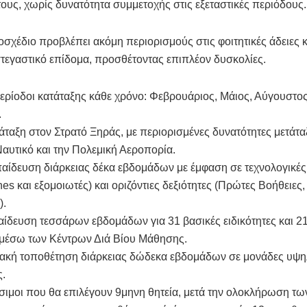
υς, χωρίς δυνατότητα συμμετοχής στις εξεταστικές περιόδους.
οσχέδιο προβλέπει ακόμη περιορισμούς στις φοιτητικές άδειες κ
στεγαστικό επίδομα, προσθέτοντας επιπλέον δυσκολίες.
ερίοδοι κατάταξης κάθε χρόνο: Φεβρουάριος, Μάιος, Αύγουστος
.
άταξη στον Στρατό Ξηράς, με περιορισμένες δυνατότητες μετάτα
αυτικό και την Πολεμική Αεροπορία.
αίδευση διάρκειας δέκα εβδομάδων με έμφαση σε τεχνολογικές 
es και εξομοιωτές) και οριζόντιες δεξιότητες (Πρώτες Βοήθειες,
).
αίδευση τεσσάρων εβδομάδων για 31 βασικές ειδικότητες και 2
 μέσω των Κέντρων Διά Βίου Μάθησης.
ιακή τοποθέτηση διάρκειας δώδεκα εβδομάδων σε μονάδες υψ
ς.
σιμοι που θα επιλέγουν 9μηνη θητεία, μετά την ολοκλήρωση τω