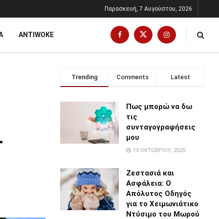
Παρασκευή, 7 Αυγούστου, 2026
Α
ANTIWOKE
Trending
Comments
Latest
Πως μπορώ να δω
τις
συνταγογραφήσεις
–
μου
15 ΟΚΤΩΒΡΊΟΥ, 2025
Ζεστασιά και
Ασφάλεια: Ο
Απόλυτος Οδηγός
για το Χειμωνιάτικο
Ντύσιμο του Μωρού