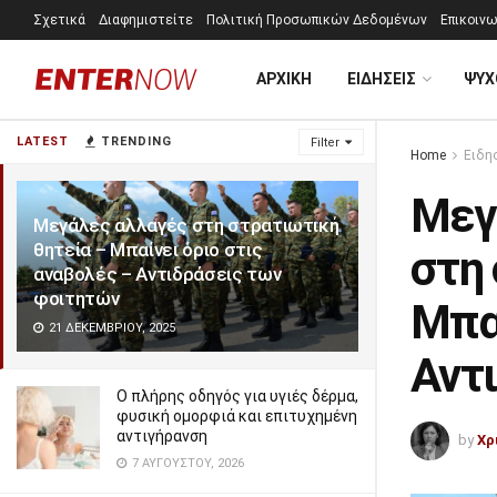
Σχετικά
Διαφημιστείτε
Πολιτική Προσωπικών Δεδομένων
Επικοινω
ΑΡΧΙΚΗ
ΕΙΔΗΣΕΙΣ
ΨΥΧ
LATEST
TRENDING
Filter
Home
Ειδη
Μεγ
Μεγάλες αλλαγές στη στρατιωτική
θητεία – Μπαίνει όριο στις
στη 
αναβολές – Αντιδράσεις των
φοιτητών
Μπαί
21 ΔΕΚΕΜΒΡΊΟΥ, 2025
Αντ
Ο πλήρης οδηγός για υγιές δέρμα,
φυσική ομορφιά και επιτυχημένη
αντιγήρανση
by
Χρ
7 ΑΥΓΟΎΣΤΟΥ, 2026