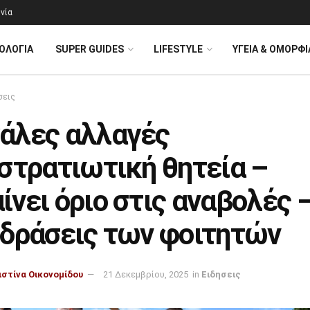
νία
ΟΛΟΓΊΑ
SUPER GUIDES
LIFESTYLE
ΥΓΕΙΑ & ΟΜΟΡΦΙ
σεις
άλες αλλαγές
στρατιωτική θητεία –
νει όριο στις αναβολές 
ιδράσεις των φοιτητών
ιστίνα Οικονομίδου
21 Δεκεμβρίου, 2025
in
Ειδησεις