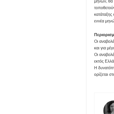
μηνών, θα 
τοποθετούν
κατάταξης 
εννέα μην
Περιορισμ
Οι αναβολέ
και για μέ
Οι αναβολέ
εκτός Ελλά
Η δυνατότη
ορίζεται σ