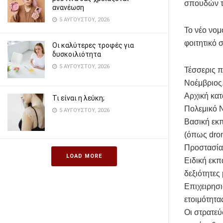
σπουδών το
ανανέωση
5 ΑΥΓΟΎΣΤΟΥ, 2026
Το νέο νομ
φοιτητικό 
Οι καλύτερες τροφές για
δυσκοιλιότητα
5 ΑΥΓΟΎΣΤΟΥ, 2026
Τέσσερις π
Νοέμβριος
Αρχική κατ
Τι είναι η λεύκη;
Πολεμικό Ν
5 ΑΥΓΟΎΣΤΟΥ, 2026
Βασική εκπ
(όπως dron
Προστασία
LOAD MORE
Ειδική εκπ
δεξιότητες
Επιχειρησ
ετοιμότητα
Οι στρατεύ