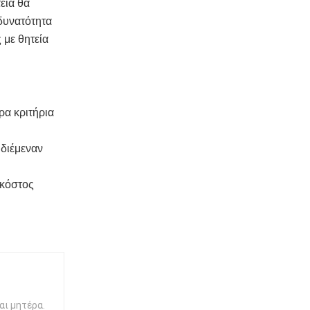
εία θα
δυνατότητα
 με θητεία
ρα κριτήρια
 διέμεναν
 κόστος
αι μητέρα.