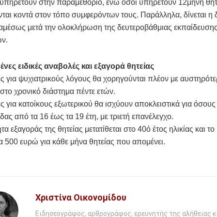
υπηρετούν στην παραμεθόριο, ενώ όσοι υπηρετούν 12μηνη θητ
ται κοντά στον τόπο συμφερόντων τους. Παράλληλα, δίνεται η 
αμέσως μετά την ολοκλήρωση της δευτεροβάθμιας εκπαίδευσης
ών.
ένες ειδικές αναβολές και εξαγορά θητείας
ς για ψυχιατρικούς λόγους θα χορηγούνται πλέον με αυστηρότε
γιστο χρονικό διάστημα πέντε ετών.
ς για κατοίκους εξωτερικού θα ισχύουν αποκλειστικά για όσους
δας από τα 16 έως τα 19 έτη, με τριετή επανέλεγχο.
τα εξαγοράς της θητείας μετατίθεται στο 40ό έτος ηλικίας και το
τα 500 ευρώ για κάθε μήνα θητείας που απομένει.
Χριστίνα Οικονομίδου
Ειδησεογράφος, αρθρογράφος, ερευνητής της αλήθειας κ