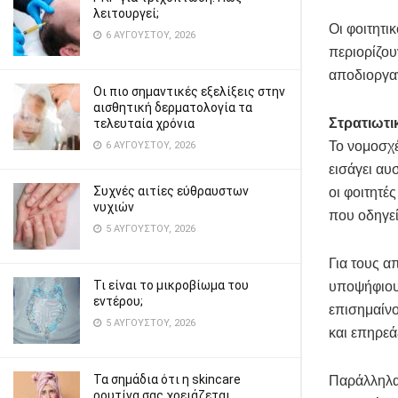
λειτουργεί;
Οι φοιτητι
6 ΑΥΓΟΎΣΤΟΥ, 2026
περιορίζου
αποδιοργαν
Οι πιο σημαντικές εξελίξεις στην
αισθητική δερματολογία τα
Στρατιωτικ
τελευταία χρόνια
Το νομοσχ
6 ΑΥΓΟΎΣΤΟΥ, 2026
εισάγει αυ
Συχνές αιτίες εύθραυστων
οι φοιτητέ
νυχιών
που οδηγεί
5 ΑΥΓΟΎΣΤΟΥ, 2026
Για τους α
Τι είναι το μικροβίωμα του
υποψήφιους
εντέρου;
επισημαίνο
5 ΑΥΓΟΎΣΤΟΥ, 2026
και επηρεά
Τα σημάδια ότι η skincare
Παράλληλα,
ρουτίνα σας χρειάζεται