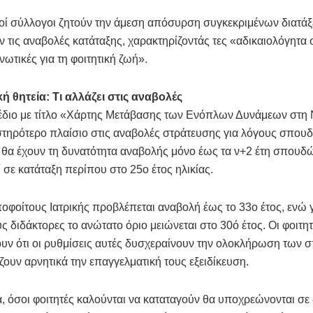
κοί σύλλογοι ζητούν την άμεση απόσυρση συγκεκριμένων διατά
ν τις αναβολές κατάταξης, χαρακτηρίζοντάς τες «αδικαιολόγητα 
ωτικές για τη φοιτητική ζωή».
ή θητεία: Τι αλλάζει στις αναβολές
έδιο με τίτλο «Χάρτης Μετάβασης των Ενόπλων Δυνάμεων στη
στηρότερο πλαίσιο στις αναβολές στράτευσης για λόγους σπου
ς θα έχουν τη δυνατότητα αναβολής μόνο έως τα ν+2 έτη σπουδ
 σε κατάταξη περίπου στο 25ο έτος ηλικίας.
ποφοίτους Ιατρικής προβλέπεται αναβολή έως το 33ο έτος, ενώ 
 διδάκτορες το ανώτατο όριο μειώνεται στο 30ό έτος. Οι φοιτη
υν ότι οι ρυθμίσεις αυτές δυσχεραίνουν την ολοκλήρωση των
ζουν αρνητικά την επαγγελματική τους εξειδίκευση.
 όσοι φοιτητές καλούνται να καταταγούν θα υποχρεώνονται σε