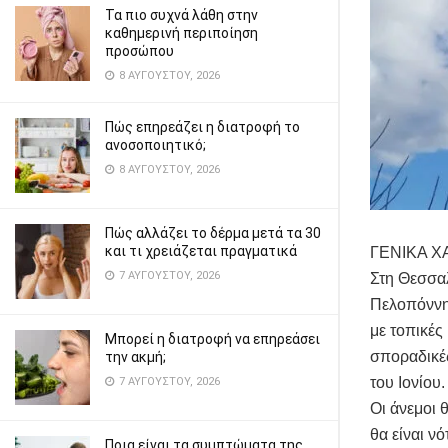
Τα πιο συχνά λάθη στην
καθημερινή περιποίηση
προσώπου
8 ΑΥΓΟΎΣΤΟΥ, 2026
Πώς επηρεάζει η διατροφή το
ανοσοποιητικό;
8 ΑΥΓΟΎΣΤΟΥ, 2026
Πώς αλλάζει το δέρμα μετά τα 30
και τι χρειάζεται πραγματικά
ΓΕΝΙΚΑ Χ
7 ΑΥΓΟΎΣΤΟΥ, 2026
Στη Θεσσαλ
Πελοπόννη
με τοπικές
Μπορεί η διατροφή να επηρεάσει
σποραδικές
την ακμή;
του Ιονίου.
7 ΑΥΓΟΎΣΤΟΥ, 2026
Οι άνεμοι 
θα είναι ν
Ποια είναι τα συμπτώματα της