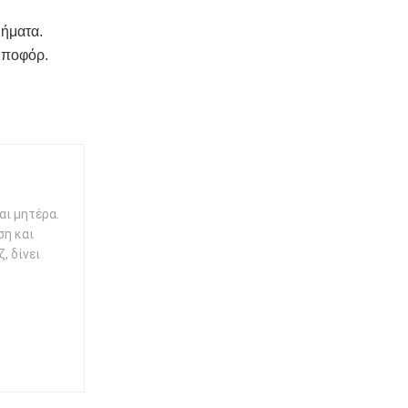
μήματα.
 μποφόρ.
αι μητέρα.
ση και
, δίνει