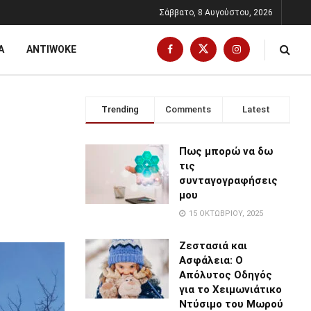
Σάββατο, 8 Αυγούστου, 2026
Α
ANTIWOKE
Trending
Comments
Latest
Πως μπορώ να δω
τις
συνταγογραφήσεις
μου
15 ΟΚΤΩΒΡΊΟΥ, 2025
Ζεστασιά και
Ασφάλεια: Ο
Απόλυτος Οδηγός
για το Χειμωνιάτικο
Ντύσιμο του Μωρού