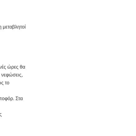
η μεταβλητοί
νές ώρες θα
 νεφώσεις,
ως το
μποφόρ. Στα
ς