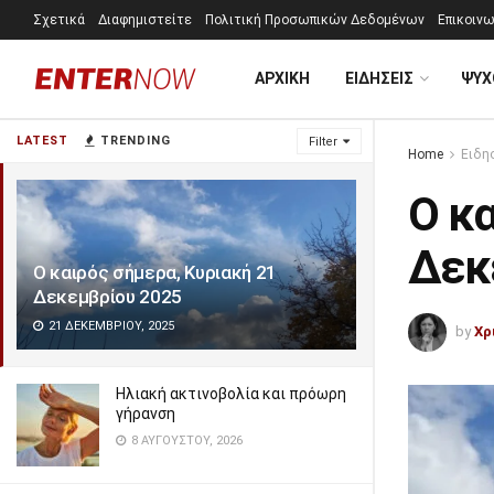
Σχετικά
Διαφημιστείτε
Πολιτική Προσωπικών Δεδομένων
Επικοινω
ΑΡΧΙΚΗ
ΕΙΔΗΣΕΙΣ
ΨΥΧ
LATEST
TRENDING
Filter
Home
Ειδη
Ο κα
Δεκ
Ο καιρός σήμερα, Κυριακή 21
Δεκεμβρίου 2025
21 ΔΕΚΕΜΒΡΊΟΥ, 2025
by
Χρ
Ηλιακή ακτινοβολία και πρόωρη
γήρανση
8 ΑΥΓΟΎΣΤΟΥ, 2026