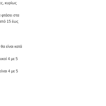
ες, κυρίως
 φτάσει στα
 από 15 έως
θα είναι κατά
ικοί 4 με 5
ίναι 4 με 5