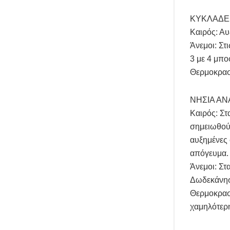
ΚΥΚΛΑΔΕ
Καιρός: Αυ
Άνεμοι: Στ
3 με 4 μπο
Θερμοκρασ
ΝΗΣΙΑ ΑΝ
Καιρός: Στ
σημειωθούν
αυξημένες 
απόγευμα.
Άνεμοι: Στ
Δωδεκάνησα
Θερμοκρασί
χαμηλότερ