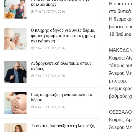
Η ορατότητ
κοιλιοκάκης;
στα δυτικά
7 ΑΥΓΟΎΣΤΟΥ, 2026
Η θερμοκρα
βόρεια του
Ο πλήρης οδηγός για υγιές δέρμα,
18 βαθμού
φυσική ομορφιά και επιτυχημένη
αντιγήρανση
7 ΑΥΓΟΎΣΤΟΥ, 2026
ΜΑΚΕΔΟΝ
Καιρός: Λί
Ανδρογενετική αλωπεκία στους
τόπους αυ
άνδρες
Άνεμοι: Με
7 ΑΥΓΟΎΣΤΟΥ, 2026
μποφόρ.
Θερμοκρασί
Πώς επηρεάζει η εγκυμοσύνη το
βαθμούς χ
δέρμα
6 ΑΥΓΟΎΣΤΟΥ, 2026
ΘΕΣΣΑΛΟ
Καιρός: Αρ
Τι είναι η δυσανεξία στη λακτόζη;
Άνεμοι: Με