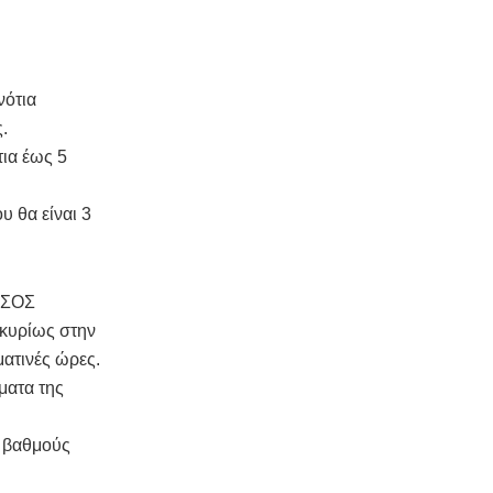
νότια
.
τια έως 5
 θα είναι 3
ΗΣΟΣ
 κυρίως στην
ματινές ώρες.
ματα της
4 βαθμούς