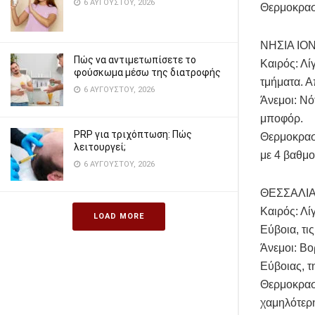
6 ΑΥΓΟΎΣΤΟΥ, 2026
Θερμοκρασ
ΝΗΣΙΑ ΙΟ
Πώς να αντιμετωπίσετε το
Καιρός: Λί
φούσκωμα μέσω της διατροφής
τμήματα. Α
6 ΑΥΓΟΎΣΤΟΥ, 2026
Άνεμοι: Νό
μποφόρ.
PRP για τριχόπτωση: Πώς
Θερμοκρασί
λειτουργεί;
με 4 βαθμο
6 ΑΥΓΟΎΣΤΟΥ, 2026
ΘΕΣΣΑΛΙΑ
Καιρός: Λί
LOAD MORE
Εύβοια, τι
Άνεμοι: Βο
Εύβοιας, τ
Θερμοκρασί
χαμηλότερ