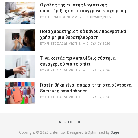
o
Ο ρόλος της σωστής λογιστικής
r
υποστήριξης σε μια σύγχρονη επιχείρηση
i
BY
ΧΡΙΣΤΊΝΑ ΟΙΚΟΝΟΜΊΔΟΥ
5 ΙΟΥΛΊΟΥ, 2026
e
s
Ποια χαρακτηριστικά κάνουν πραγματικά
:
χρήσιμη μια θυροτηλεόραση
BY
ΧΡΉΣΤΟΣ ΑΒΔΗΜΙΏΤΗΣ
5 ΙΟΥΛΊΟΥ, 2026
Τι να κοιτάς πριν επιλέξεις σύστημα
συναγερμού για το σπίτι
BY
ΧΡΉΣΤΟΣ ΑΒΔΗΜΙΏΤΗΣ
5 ΙΟΥΛΊΟΥ, 2026
Γιατί η θήκη είναι απαραίτητη στα σύγχρονα
Samsung smartphones
BY
ΧΡΉΣΤΟΣ ΑΒΔΗΜΙΏΤΗΣ
3 ΙΟΥΛΊΟΥ, 2026
BACK TO TOP
Copyright © 2026 Enternow. Designed & Optimized by
Suge