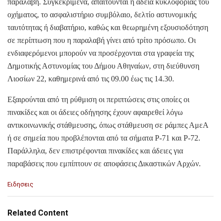
παραλαβή. Συγκεκριμένα, απαιτούνται η άδεια κυκλοφορίας του
οχήματος, το ασφαλιστήριο συμβόλαιο, δελτίο αστυνομικής
ταυτότητας ή διαβατήριο, καθώς και θεωρημένη εξουσιοδότηση
σε περίπτωση που η παραλαβή γίνει από τρίτο πρόσωπο. Οι
ενδιαφερόμενοι μπορούν να προσέρχονται στα γραφεία της
Δημοτικής Αστυνομίας του Δήμου Αθηναίων, στη διεύθυνση
Λιοσίων 22, καθημερινά από τις 09.00 έως τις 14.30.
Εξαιρούνται από τη ρύθμιση οι περιπτώσεις στις οποίες οι
πινακίδες και οι άδειες οδήγησης έχουν αφαιρεθεί λόγω
αντικοινωνικής στάθμευσης, όπως στάθμευση σε ράμπες ΑμεΑ
ή σε σημεία που προβλέπονται από τα σήματα Ρ-71 και Ρ-72.
Παράλληλα, δεν επιστρέφονται πινακίδες και άδειες για
παραβάσεις που εμπίπτουν σε αποφάσεις Δικαστικών Αρχών.
C
Ειδησεις
a
t
e
Related Content
g