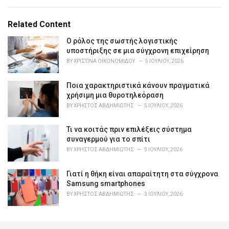
a
t
e
Related Content
g
o
Ο ρόλος της σωστής λογιστικής
r
υποστήριξης σε μια σύγχρονη επιχείρηση
i
BY
ΧΡΙΣΤΊΝΑ ΟΙΚΟΝΟΜΊΔΟΥ
5 ΙΟΥΛΊΟΥ, 2026
e
s
Ποια χαρακτηριστικά κάνουν πραγματικά
:
χρήσιμη μια θυροτηλεόραση
BY
ΧΡΉΣΤΟΣ ΑΒΔΗΜΙΏΤΗΣ
5 ΙΟΥΛΊΟΥ, 2026
Τι να κοιτάς πριν επιλέξεις σύστημα
συναγερμού για το σπίτι
BY
ΧΡΉΣΤΟΣ ΑΒΔΗΜΙΏΤΗΣ
5 ΙΟΥΛΊΟΥ, 2026
Γιατί η θήκη είναι απαραίτητη στα σύγχρονα
Samsung smartphones
BY
ΧΡΉΣΤΟΣ ΑΒΔΗΜΙΏΤΗΣ
3 ΙΟΥΛΊΟΥ, 2026