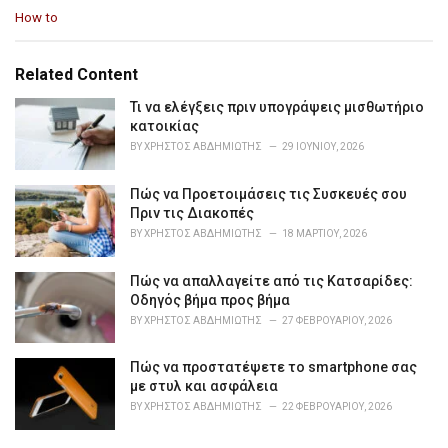
C
How to
a
t
e
Related Content
g
o
Τι να ελέγξεις πριν υπογράψεις μισθωτήριο
r
κατοικίας
i
BY
ΧΡΉΣΤΟΣ ΑΒΔΗΜΙΏΤΗΣ
29 ΙΟΥΝΊΟΥ, 2026
e
s
Πώς να Προετοιμάσεις τις Συσκευές σου
:
Πριν τις Διακοπές
BY
ΧΡΉΣΤΟΣ ΑΒΔΗΜΙΏΤΗΣ
18 ΜΑΡΤΊΟΥ, 2026
Πώς να απαλλαγείτε από τις Κατσαρίδες:
Οδηγός βήμα προς βήμα
BY
ΧΡΉΣΤΟΣ ΑΒΔΗΜΙΏΤΗΣ
27 ΦΕΒΡΟΥΑΡΊΟΥ, 2026
Πώς να προστατέψετε το smartphone σας
με στυλ και ασφάλεια
BY
ΧΡΉΣΤΟΣ ΑΒΔΗΜΙΏΤΗΣ
22 ΦΕΒΡΟΥΑΡΊΟΥ, 2026