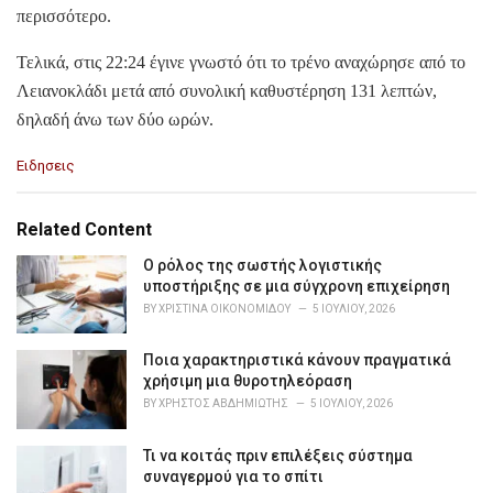
περισσότερο.
Τελικά, στις 22:24 έγινε γνωστό ότι το τρένο αναχώρησε από το
Λειανοκλάδι μετά από συνολική καθυστέρηση 131 λεπτών,
δηλαδή άνω των δύο ωρών.
C
Ειδησεις
a
t
e
Related Content
g
o
Ο ρόλος της σωστής λογιστικής
r
υποστήριξης σε μια σύγχρονη επιχείρηση
i
BY
ΧΡΙΣΤΊΝΑ ΟΙΚΟΝΟΜΊΔΟΥ
5 ΙΟΥΛΊΟΥ, 2026
e
s
Ποια χαρακτηριστικά κάνουν πραγματικά
:
χρήσιμη μια θυροτηλεόραση
BY
ΧΡΉΣΤΟΣ ΑΒΔΗΜΙΏΤΗΣ
5 ΙΟΥΛΊΟΥ, 2026
Τι να κοιτάς πριν επιλέξεις σύστημα
συναγερμού για το σπίτι