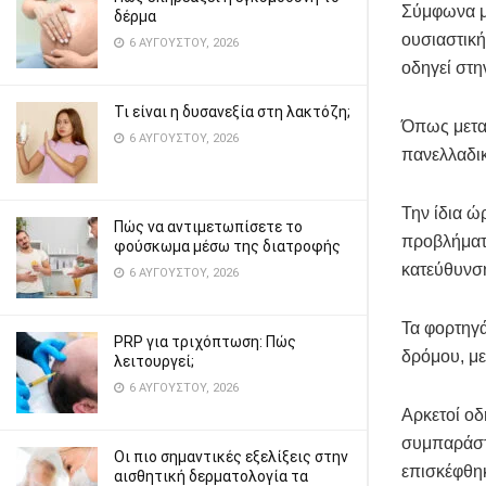
Σύμφωνα με
δέρμα
ουσιαστική
6 ΑΥΓΟΎΣΤΟΥ, 2026
οδηγεί στη
Τι είναι η δυσανεξία στη λακτόζη;
Όπως μεταδ
6 ΑΥΓΟΎΣΤΟΥ, 2026
πανελλαδικ
Την ίδια ώ
Πώς να αντιμετωπίσετε το
προβλήματα
φούσκωμα μέσω της διατροφής
κατεύθυνσ
6 ΑΥΓΟΎΣΤΟΥ, 2026
Τα φορτηγά
PRP για τριχόπτωση: Πώς
δρόμου, με
λειτουργεί;
6 ΑΥΓΟΎΣΤΟΥ, 2026
Αρκετοί οδ
συμπαράστ
Οι πιο σημαντικές εξελίξεις στην
επισκέφθηκ
αισθητική δερματολογία τα