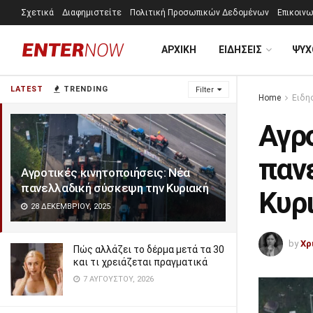
Σχετικά
Διαφημιστείτε
Πολιτική Προσωπικών Δεδομένων
Επικοινω
ΑΡΧΙΚΗ
ΕΙΔΗΣΕΙΣ
ΨΥΧ
LATEST
TRENDING
Filter
Home
Ειδη
Αγρο
παν
Αγροτικές κινητοποιήσεις: Νέα
πανελλαδική σύσκεψη την Κυριακή
Κυρ
28 ΔΕΚΕΜΒΡΊΟΥ, 2025
by
Χρ
Πώς αλλάζει το δέρμα μετά τα 30
και τι χρειάζεται πραγματικά
7 ΑΥΓΟΎΣΤΟΥ, 2026