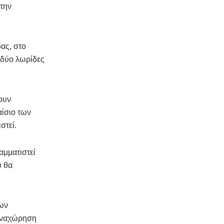
 την
δας, στο
 δύο λωρίδες
ουν
αίσιο των
στεί.
αμματιστεί
υ θα
των
 αναχώρηση