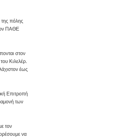
 της πόλης
στον ΠΑΘΕ
πονται στον
του Κιλελέρ.
υλάχιστον έως
τική Επιτροπή
ραμονή των
με τον
πορέσουμε να