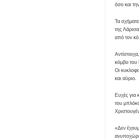
όσο και τη
Τα οχήματ
της Λάρισα
από τον κό
Αντίστοιχα
κόμβο του 
Οι κυκλοφο
και αύριο.
Ευχές για 
του μπλόκ
Χριστουγέ
«Δεν έχουμ
ανυποχώρητ