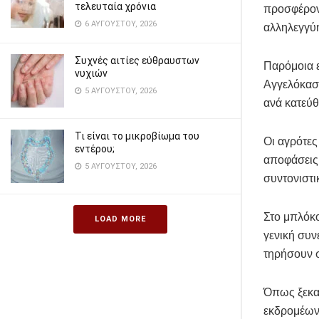
τελευταία χρόνια
προσφέροντ
6 ΑΥΓΟΎΣΤΟΥ, 2026
αλληλεγγύη
Συχνές αιτίες εύθραυστων
Παρόμοια ε
νυχιών
Αγγελόκαστ
5 ΑΥΓΟΎΣΤΟΥ, 2026
ανά κατεύ
Τι είναι το μικροβίωμα του
Οι αγρότες
εντέρου;
αποφάσεις 
5 ΑΥΓΟΎΣΤΟΥ, 2026
συντονιστι
Στο μπλόκο
LOAD MORE
γενική συν
τηρήσουν σ
Όπως ξεκα
εκδρομέων