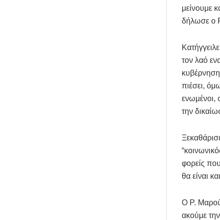
μείνουμε κ
δήλωσε ο Ρ
Κατήγγειλε
τον λαό εν
κυβέρνηση
πιέσει, όμ
ενωμένοι, 
την δικαίω
Ξεκαθάρισε
“κοινωνικό
φορείς που
θα είναι κα
Ο Ρ. Μαρού
ακούμε την