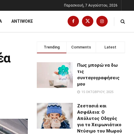
Παρασκευή, 7 Αυγούστου, 2026
Α
ANTIWOKE
Trending
Comments
Latest
έα
Πως μπορώ να δω
τις
συνταγογραφήσεις
μου
15 ΟΚΤΩΒΡΊΟΥ, 2025
Ζεστασιά και
Ασφάλεια: Ο
Απόλυτος Οδηγός
για το Χειμωνιάτικο
Ντύσιμο του Μωρού