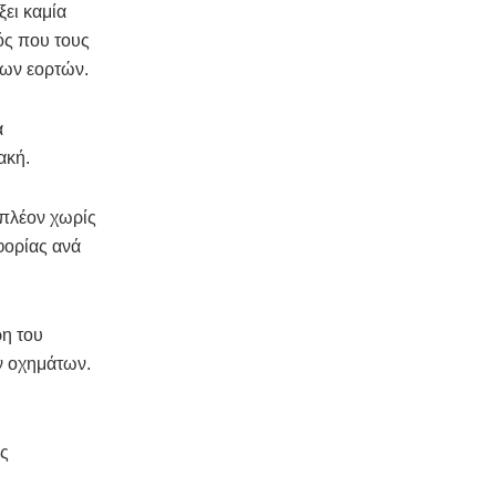
ξει καμία
ός που τους
των εορτών.
α
ακή.
 πλέον χωρίς
φορίας ανά
ρη του
ν οχημάτων.
ες