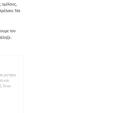
ς ομίλους,
τρέλαιο; Να
σουμε τον
τέληξε.
αι μητέρα.
ση και
, δίνει