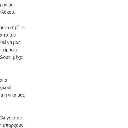
ή μας»
πλόκου.
αι να στρέψει
 από την
θεί να μας
ι είμαστε
λους, μέχρι
αι ο
ζικούς
ι η νίκη μας
άλογο όταν
ότι υπάρχουν