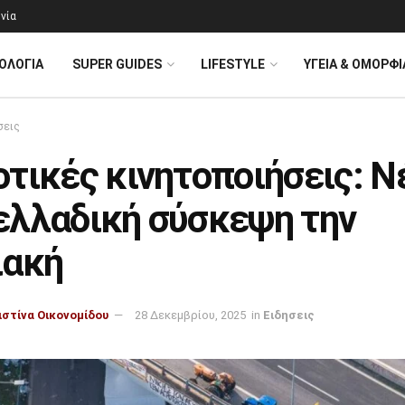
νία
ΟΛΟΓΊΑ
SUPER GUIDES
LIFESTYLE
ΥΓΕΙΑ & ΟΜΟΡΦΙ
σεις
τικές κινητοποιήσεις: Ν
ελλαδική σύσκεψη την
ιακή
ιστίνα Οικονομίδου
28 Δεκεμβρίου, 2025
in
Ειδησεις