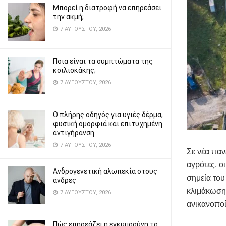
Μπορεί η διατροφή να επηρεάσει
την ακμή;
7 ΑΥΓΟΎΣΤΟΥ, 2026
Ποια είναι τα συμπτώματα της
κοιλιοκάκης;
7 ΑΥΓΟΎΣΤΟΥ, 2026
Ο πλήρης οδηγός για υγιές δέρμα,
φυσική ομορφιά και επιτυχημένη
αντιγήρανση
7 ΑΥΓΟΎΣΤΟΥ, 2026
Σε νέα παν
αγρότες, ο
Ανδρογενετική αλωπεκία στους
σημεία του
άνδρες
κλιμάκωσης
7 ΑΥΓΟΎΣΤΟΥ, 2026
ανικανοποί
Πώς επηρεάζει η εγκυμοσύνη το