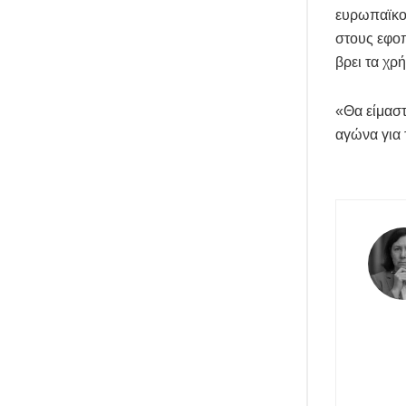
ευρωπαϊκοί
στους εφοπ
βρει τα χρ
«Θα είμαστ
αγώνα για 