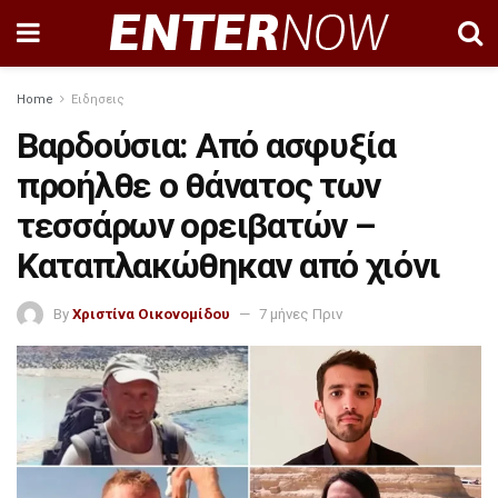
Home
Ειδησεις
Βαρδούσια: Από ασφυξία
προήλθε ο θάνατος των
τεσσάρων ορειβατών –
Καταπλακώθηκαν από χιόνι
By
Χριστίνα Οικονομίδου
7 μήνες Πριν