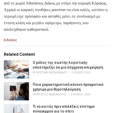
από το χωριό Αθανάσιος Διάκος με στόχο την κορυφή Κόρακας.
Αρχικά οι καιρικές συνθήκες φαινόταν να είναι καλές, ωστόσο η
περιοχή είχε πρόσφατο και ασταθές χιόνι, σε συνδυασμό με
έντονη κλίση και μεγάλο υψόμετρο, παράγοντες που
αποδείχθηκαν καθοριστικοί.
C
Ειδησεις
a
t
e
Related Content
g
o
Ο ρόλος της σωστής λογιστικής
r
υποστήριξης σε μια σύγχρονη επιχείρηση
i
BY
ΧΡΙΣΤΊΝΑ ΟΙΚΟΝΟΜΊΔΟΥ
5 ΙΟΥΛΊΟΥ, 2026
e
s
Ποια χαρακτηριστικά κάνουν πραγματικά
:
χρήσιμη μια θυροτηλεόραση
BY
ΧΡΉΣΤΟΣ ΑΒΔΗΜΙΏΤΗΣ
5 ΙΟΥΛΊΟΥ, 2026
Τι να κοιτάς πριν επιλέξεις σύστημα
συναγερμού για το σπίτι