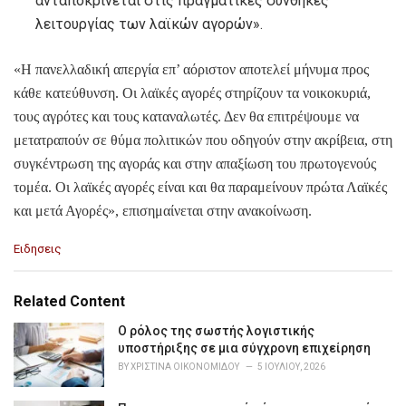
ανταποκρίνεται στις πραγματικές συνθήκες
λειτουργίας των λαϊκών αγορών».
«Η πανελλαδική απεργία επ’ αόριστον αποτελεί μήνυμα προς
κάθε κατεύθυνση. Οι λαϊκές αγορές στηρίζουν τα νοικοκυριά,
τους αγρότες και τους καταναλωτές. Δεν θα επιτρέψουμε να
μετατραπούν σε θύμα πολιτικών που οδηγούν στην ακρίβεια, στη
συγκέντρωση της αγοράς και στην απαξίωση του πρωτογενούς
τομέα. Οι λαϊκές αγορές είναι και θα παραμείνουν πρώτα Λαϊκές
και μετά Αγορές», επισημαίνεται στην ανακοίνωση.
C
Ειδησεις
a
t
e
Related Content
g
o
Ο ρόλος της σωστής λογιστικής
r
υποστήριξης σε μια σύγχρονη επιχείρηση
i
BY
ΧΡΙΣΤΊΝΑ ΟΙΚΟΝΟΜΊΔΟΥ
5 ΙΟΥΛΊΟΥ, 2026
e
s