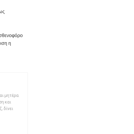
νως
ασθενοφόρο
ιση η
αι μητέρα.
ση και
, δίνει