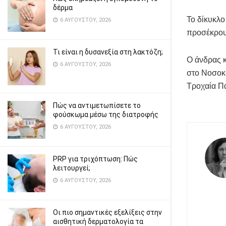
δέρμα
Το δίκυκλ
6 ΑΥΓΟΎΣΤΟΥ, 2026
προσέκρου
Τι είναι η δυσανεξία στη λακτόζη;
Ο άνδρας κ
6 ΑΥΓΟΎΣΤΟΥ, 2026
στο Νοσοκο
Τροχαία Π
Πώς να αντιμετωπίσετε το
φούσκωμα μέσω της διατροφής
6 ΑΥΓΟΎΣΤΟΥ, 2026
PRP για τριχόπτωση: Πώς
λειτουργεί;
6 ΑΥΓΟΎΣΤΟΥ, 2026
Οι πιο σημαντικές εξελίξεις στην
αισθητική δερματολογία τα