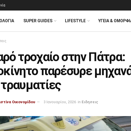
νία
ΟΛΟΓΊΑ
SUPER GUIDES
LIFESTYLE
ΥΓΕΙΑ & ΟΜΟΡΦΙ
σεις
ρό τροχαίο στην Πάτρα:
οκίνητο παρέσυρε μηχανά
 τραυματίες
ιστίνα Οικονομίδου
3 Ιανουαρίου, 2026
in
Ειδησεις