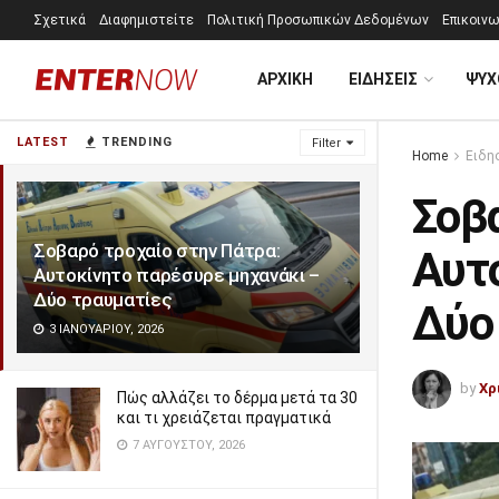
Σχετικά
Διαφημιστείτε
Πολιτική Προσωπικών Δεδομένων
Επικοινω
ΑΡΧΙΚΗ
ΕΙΔΗΣΕΙΣ
ΨΥΧ
LATEST
TRENDING
Filter
Home
Ειδη
Σοβα
Σοβαρό τροχαίο στην Πάτρα:
Αυτ
Αυτοκίνητο παρέσυρε μηχανάκι –
Δύο τραυματίες
Δύο
3 ΙΑΝΟΥΑΡΊΟΥ, 2026
by
Χρ
Πώς αλλάζει το δέρμα μετά τα 30
και τι χρειάζεται πραγματικά
7 ΑΥΓΟΎΣΤΟΥ, 2026