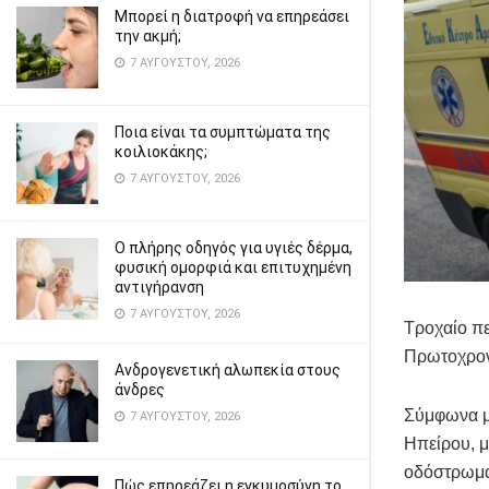
Μπορεί η διατροφή να επηρεάσει
την ακμή;
7 ΑΥΓΟΎΣΤΟΥ, 2026
Ποια είναι τα συμπτώματα της
κοιλιοκάκης;
7 ΑΥΓΟΎΣΤΟΥ, 2026
Ο πλήρης οδηγός για υγιές δέρμα,
φυσική ομορφιά και επιτυχημένη
αντιγήρανση
7 ΑΥΓΟΎΣΤΟΥ, 2026
Τροχαίο πε
Πρωτοχρον
Ανδρογενετική αλωπεκία στους
άνδρες
Σύμφωνα με
7 ΑΥΓΟΎΣΤΟΥ, 2026
Ηπείρου, μ
οδόστρωμ
Πώς επηρεάζει η εγκυμοσύνη το