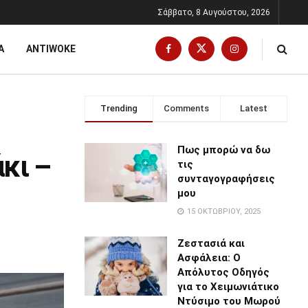
Σάββατο, 8 Αυγούστου, 2026
Α
ANTIWOKE
Trending
Comments
Latest
Πως μπορώ να δω
κι –
τις
συνταγογραφήσεις
μου
15 ΟΚΤΩΒΡΊΟΥ, 2025
Ζεστασιά και
Ασφάλεια: Ο
Απόλυτος Οδηγός
για το Χειμωνιάτικο
Ντύσιμο του Μωρού