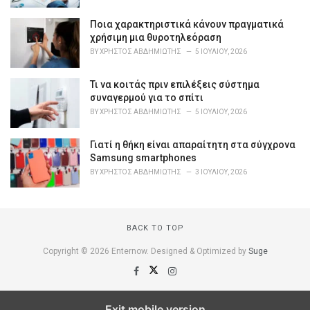
e
s
Ποια χαρακτηριστικά κάνουν πραγματικά
:
χρήσιμη μια θυροτηλεόραση
BY
ΧΡΉΣΤΟΣ ΑΒΔΗΜΙΏΤΗΣ
5 ΙΟΥΛΊΟΥ, 2026
Τι να κοιτάς πριν επιλέξεις σύστημα
συναγερμού για το σπίτι
BY
ΧΡΉΣΤΟΣ ΑΒΔΗΜΙΏΤΗΣ
5 ΙΟΥΛΊΟΥ, 2026
Γιατί η θήκη είναι απαραίτητη στα σύγχρονα
Samsung smartphones
BY
ΧΡΉΣΤΟΣ ΑΒΔΗΜΙΏΤΗΣ
3 ΙΟΥΛΊΟΥ, 2026
BACK TO TOP
Copyright © 2026 Enternow. Designed & Optimized by
Suge
Exit mobile version