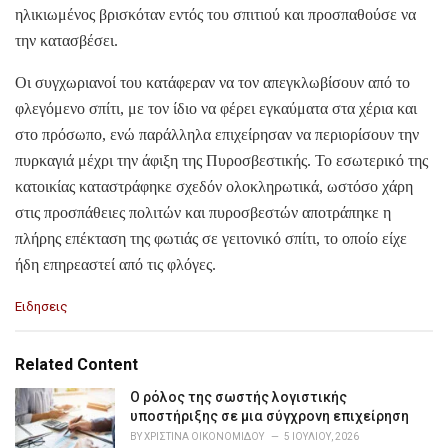
ηλικιωμένος βρισκόταν εντός του σπιτιού και προσπαθούσε να
την κατασβέσει.
Οι συγχωριανοί του κατάφεραν να τον απεγκλωβίσουν από το
φλεγόμενο σπίτι, με τον ίδιο να φέρει εγκαύματα στα χέρια και
στο πρόσωπο, ενώ παράλληλα επιχείρησαν να περιορίσουν την
πυρκαγιά μέχρι την άφιξη της Πυροσβεστικής. Το εσωτερικό της
κατοικίας καταστράφηκε σχεδόν ολοκληρωτικά, ωστόσο χάρη
στις προσπάθειες πολιτών και πυροσβεστών αποτράπηκε η
πλήρης επέκταση της φωτιάς σε γειτονικό σπίτι, το οποίο είχε
ήδη επηρεαστεί από τις φλόγες.
C
Ειδησεις
a
t
e
Related Content
g
o
Ο ρόλος της σωστής λογιστικής
r
υποστήριξης σε μια σύγχρονη επιχείρηση
i
BY
ΧΡΙΣΤΊΝΑ ΟΙΚΟΝΟΜΊΔΟΥ
5 ΙΟΥΛΊΟΥ, 2026