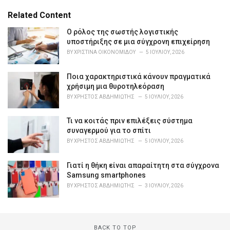
t
e
Related Content
g
o
Ο ρόλος της σωστής λογιστικής
r
υποστήριξης σε μια σύγχρονη επιχείρηση
i
BY
ΧΡΙΣΤΊΝΑ ΟΙΚΟΝΟΜΊΔΟΥ
5 ΙΟΥΛΊΟΥ, 2026
e
s
Ποια χαρακτηριστικά κάνουν πραγματικά
:
χρήσιμη μια θυροτηλεόραση
BY
ΧΡΉΣΤΟΣ ΑΒΔΗΜΙΏΤΗΣ
5 ΙΟΥΛΊΟΥ, 2026
Τι να κοιτάς πριν επιλέξεις σύστημα
συναγερμού για το σπίτι
BY
ΧΡΉΣΤΟΣ ΑΒΔΗΜΙΏΤΗΣ
5 ΙΟΥΛΊΟΥ, 2026
Γιατί η θήκη είναι απαραίτητη στα σύγχρονα
Samsung smartphones
BY
ΧΡΉΣΤΟΣ ΑΒΔΗΜΙΏΤΗΣ
3 ΙΟΥΛΊΟΥ, 2026
BACK TO TOP