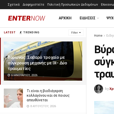
Σχετικά
Διαφημιστείτε
Πολιτική Προσωπικών Δεδομένων
Επικοινω
ΑΡΧΙΚΗ
ΕΙΔΗΣΕΙΣ
ΨΥΧ
LATEST
TRENDING
Filter
Home
Ειδη
Βύρ
Βύρωνας: Σοβαρό τροχαίο με
σύγ
σύγκρουση μηχανής με ΙΧ– Δύο
τραυματίες
τρα
6 ΙΑΝΟΥΑΡΊΟΥ, 2026
by
Χρ
Τι είναι η βιοδιέγερση
κολλαγόνου και σε ποιους
απευθύνεται
8 ΑΥΓΟΎΣΤΟΥ, 2026