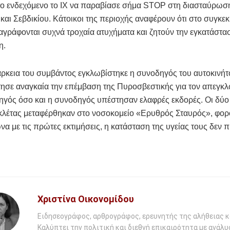
 το ενδεχόμενο το ΙΧ να παραβίασε σήμα STOP στη διασταύρω
και Σεβδικίου. Κάτοικοι της περιοχής αναφέρουν ότι στο συγκε
αγράφονται συχνά τροχαία ατυχήματα και ζητούν την εγκατάστα
η.
άρκεια του συμβάντος εγκλωβίστηκε η συνοδηγός του αυτοκινήτ
ησε αναγκαία την επέμβαση της Πυροσβεστικής για τον απεγκλ
ηγός όσο και η συνοδηγός υπέστησαν ελαφρές εκδορές. Οι δύο
ικλέτας μεταφέρθηκαν στο νοσοκομείο «Ερυθρός Σταυρός», φο
να με τις πρώτες εκτιμήσεις, η κατάσταση της υγείας τους δεν 
Χριστίνα Οικονομίδου
Ειδησεογράφος, αρθρογράφος, ερευνητής της αλήθειας κ
Καλύπτει την πολιτική και διεθνή επικαιρότητα με ανάλυ