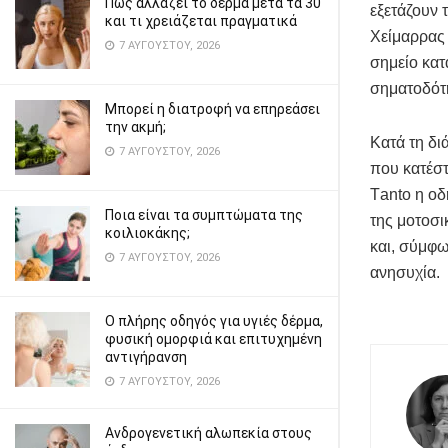
Πώς αλλάζει το δέρμα μετά τα 30
εξετάζουν
και τι χρειάζεται πραγματικά
Χείμαρρας 
7 ΑΥΓΟΎΣΤΟΥ, 2026
σημείο κατ
σηματοδότ
Μπορεί η διατροφή να επηρεάσει
την ακμή;
Κατά τη δι
7 ΑΥΓΟΎΣΤΟΥ, 2026
που κατέστ
Τanto η οδ
Ποια είναι τα συμπτώματα της
της μοτοσ
κοιλιοκάκης;
και, σύμφω
7 ΑΥΓΟΎΣΤΟΥ, 2026
ανησυχία.
Ο πλήρης οδηγός για υγιές δέρμα,
φυσική ομορφιά και επιτυχημένη
αντιγήρανση
7 ΑΥΓΟΎΣΤΟΥ, 2026
Ανδρογενετική αλωπεκία στους