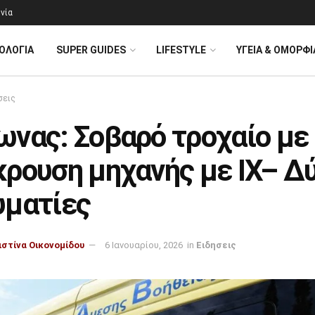
νία
ΟΛΟΓΊΑ
SUPER GUIDES
LIFESTYLE
ΥΓΕΙΑ & ΟΜΟΡΦΙ
σεις
ωνας: Σοβαρό τροχαίο με
κρουση μηχανής με ΙΧ– Δ
υματίες
ιστίνα Οικονομίδου
6 Ιανουαρίου, 2026
in
Ειδησεις