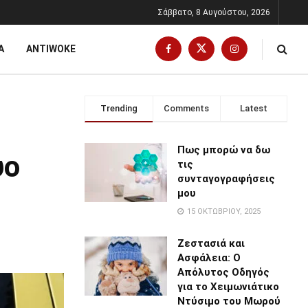
Σάββατο, 8 Αυγούστου, 2026
Α
ANTIWOKE
Trending
Comments
Latest
Πως μπορώ να δω
ύο
τις
συνταγογραφήσεις
μου
15 ΟΚΤΩΒΡΊΟΥ, 2025
Ζεστασιά και
Ασφάλεια: Ο
Απόλυτος Οδηγός
για το Χειμωνιάτικο
Ντύσιμο του Μωρού