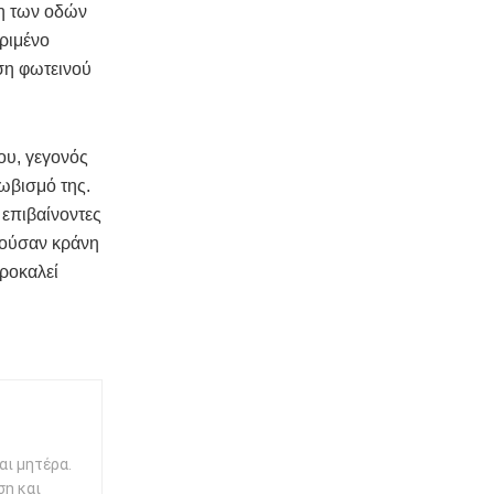
ση των οδών
κριμένο
ση φωτεινού
ου, γεγονός
ωβισμό της.
 επιβαίνοντες
ρούσαν κράνη
προκαλεί
αι μητέρα.
ση και