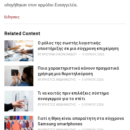
οδηγήθηκαν στον αρμόδιο Εισαγγελέα.
C
Ειδησεις
a
t
e
Related Content
g
o
Ο ρόλος της σωστής λογιστικής
r
υποστήριξης σε μια σύγχρονη επιχείρηση
i
BY
ΧΡΙΣΤΊΝΑ ΟΙΚΟΝΟΜΊΔΟΥ
5 ΙΟΥΛΊΟΥ, 2026
e
s
Ποια χαρακτηριστικά κάνουν πραγματικά
:
χρήσιμη μια θυροτηλεόραση
BY
ΧΡΉΣΤΟΣ ΑΒΔΗΜΙΏΤΗΣ
5 ΙΟΥΛΊΟΥ, 2026
Τι να κοιτάς πριν επιλέξεις σύστημα
συναγερμού για το σπίτι
BY
ΧΡΉΣΤΟΣ ΑΒΔΗΜΙΏΤΗΣ
5 ΙΟΥΛΊΟΥ, 2026
Γιατί η θήκη είναι απαραίτητη στα σύγχρονα
Samsung smartphones
BY
ΧΡΉΣΤΟΣ ΑΒΔΗΜΙΏΤΗΣ
3 ΙΟΥΛΊΟΥ, 2026