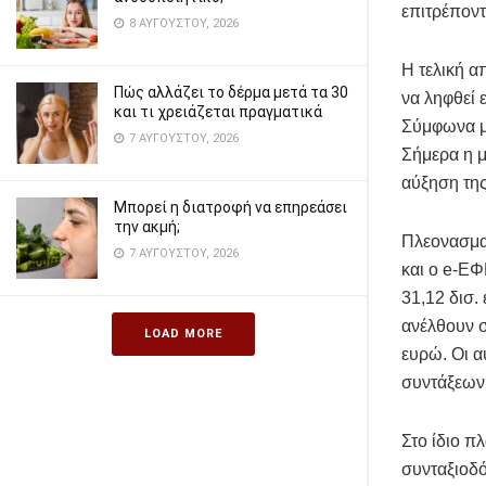
επιτρέποντ
8 ΑΥΓΟΎΣΤΟΥ, 2026
Η τελική α
Πώς αλλάζει το δέρμα μετά τα 30
να ληφθεί 
και τι χρειάζεται πραγματικά
Σύμφωνα με
7 ΑΥΓΟΎΣΤΟΥ, 2026
Σήμερα η μ
αύξηση της
Μπορεί η διατροφή να επηρεάσει
την ακμή;
Πλεονασματ
7 ΑΥΓΟΎΣΤΟΥ, 2026
και ο e-ΕΦ
31,12 δισ.
ανέλθουν σ
LOAD MORE
ευρώ. Οι α
συντάξεων
Στο ίδιο π
συνταξιοδό