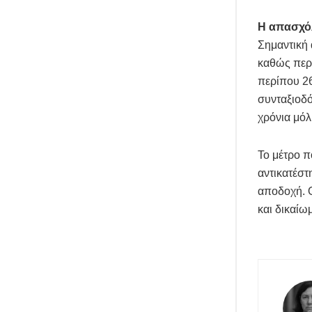
Η απασχό
Σημαντική 
καθώς περ
περίπου 26
συνταξιοδό
χρόνια μό
Το μέτρο π
αντικατέστ
αποδοχή. Ο
και δικαίω