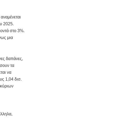
 αναμένεται
ου 2025.
κοντά στο 3%.
νως μια
νες δαπάνες,
άσουν τα
ται να
υς 1,04 δισ.
 κύριων
άλληλα,