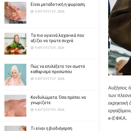
Είναι μεταδοτική η ψωρίαση;
9 ΑΥΓΟΎΣΤΟΥ, 2026
Τα πιο υγιεινά λαχανικά που
αξίζει να τρώτε συχνά
9 ΑΥΓΟΎΣΤΟΥ, 2026
Πώς να επιλέξετε τον σωστό
καθαρισμό προσώπου
9 ΑΥΓΟΎΣΤΟΥ, 2026
Αυξήσεις ό
των πλεονα
Κονδυλώματα: Όσα πρέπει να
γνωρίζετε
εκρηκτική 
9 ΑΥΓΟΎΣΤΟΥ, 2026
εργαζόμενω
e-ΕΦΚΑ.
Τι είναι η βιοδιέγερση