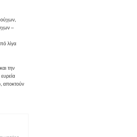
ιούχων,
ύχων –
από λίγα
και την
 ευρεία
ό, αποκτούν