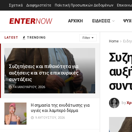
Σχετικά
Διαφημιστείτε
Πολιτική Προσωπικών Δεδομένων
Επικοινω
ΑΡΧΙΚΗ
ΕΙΔΗΣΕΙΣ
ΨΥΧ
LATEST
TRENDING
Filter
Home
Ειδη
Συζη
Συζητήσεις και πιθανότητα για
αυξή
αυξήσεις και στις επικουρικές
συντάξεις
συν
14 ΙΑΝΟΥΑΡΊΟΥ, 2026
by
Χρ
Η σημασία της ενυδάτωσης για
υγιές και λαμπερό δέρμα
9 ΑΥΓΟΎΣΤΟΥ, 2026