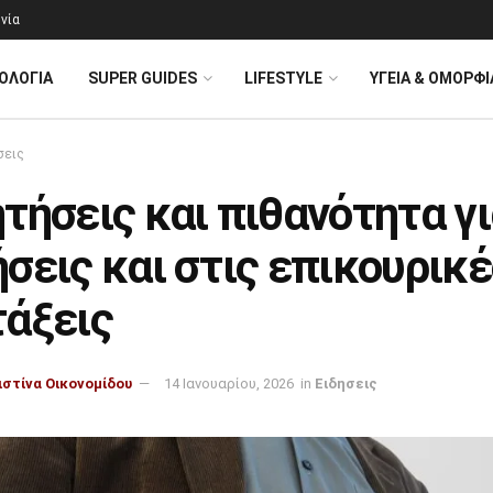
νία
ΟΛΟΓΊΑ
SUPER GUIDES
LIFESTYLE
ΥΓΕΙΑ & ΟΜΟΡΦΙ
σεις
τήσεις και πιθανότητα γ
σεις και στις επικουρικέ
τάξεις
ιστίνα Οικονομίδου
14 Ιανουαρίου, 2026
in
Ειδησεις