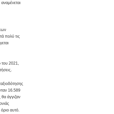
 αναμένεται
σεων
τά πολύ τις
γεται
ρ του 2021,
τήσεις.
νταξιοδότησης
νταν 16.589
ς θα άγγιζαν
ονιάς
 όριο αυτό.