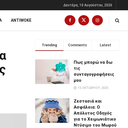
Δευτέρα, 10 Αυγούστου, 2026
Α
ANTIWOKE
Trending
Comments
Latest
ια
Πως μπορώ να δω
ς
τις
συνταγογραφήσεις
μου
15 ΟΚΤΩΒΡΊΟΥ, 2025
Ζεστασιά και
Ασφάλεια: Ο
Απόλυτος Οδηγός
για το Χειμωνιάτικο
Ντύσιμο του Μωρού