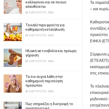
κολλαγόνου και σε ποιους
Τα παραπά
απευθύνεται
– και κυρί
8 ΑΥΓΟΎΣΤΟΥ, 2026
Καθοριστικ
Τα καλύτερα φρούτα για
συντάξεις 
καθημερινή κατανάλωση
προκύπτει
8 ΑΥΓΟΎΣΤΟΥ, 2026
ΕΦΚΑ (ΕΤ
Ηλιακή ακτινοβολία και πρόωρη
Σύμφωνα με
γήρανση
(ΕΤΕΑΕΠ) ε
8 ΑΥΓΟΎΣΤΟΥ, 2026
εκατομμυρί
στις επικο
Τα πιο συχνά λάθη στην
καθημερινή περιποίηση
προσώπου
Το πλεόνασ
8 ΑΥΓΟΎΣΤΟΥ, 2026
επικουρικέ
μηδενικού 
Πώς επηρεάζει η διατροφή το
επιτρέποντ
ανοσοποιητικό;