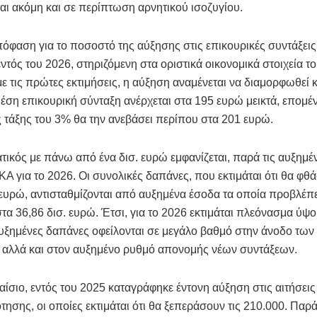
αι ακόμη και σε περίπτωση αρνητικού ισοζυγίου.
πόφαση για το ποσοστό της αύξησης στις επικουρικές συντάξεις
εντός του 2026, στηριζόμενη στα οριστικά οικονομικά στοιχεία τ
 τις πρώτες εκτιμήσεις, η αύξηση αναμένεται να διαμορφωθεί 
έση επικουρική σύνταξη ανέρχεται στα 195 ευρώ μεικτά, επομέ
 τάξης του 3% θα την ανεβάσει περίπου στα 201 ευρώ.
ικός με πάνω από ένα δισ. ευρώ εμφανίζεται, παρά τις αυξημέ
ΚΑ για το 2026. Οι συνολικές δαπάνες, που εκτιμάται ότι θα φθ
 ευρώ, αντισταθμίζονται από αυξημένα έσοδα τα οποία προβλέπε
τα 36,86 δισ. ευρώ. Έτσι, για το 2026 εκτιμάται πλεόνασμα ύψο
υξημένες δαπάνες οφείλονται σε μεγάλο βαθμό στην άνοδο των
 αλλά και στον αυξημένο ρυθμό απονομής νέων συντάξεων.
λαίσιο, εντός του 2025 καταγράφηκε έντονη αύξηση στις αιτήσεις
τησης, οι οποίες εκτιμάται ότι θα ξεπεράσουν τις 210.000. Παρ