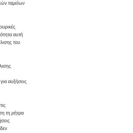
κών ταμείων
ουρικές
τότητα αυτή
λισης του
λισης
για αυξήσεις
τις
ση τη ρήτρα
ήσεις
 δεν