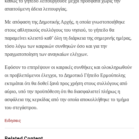
καθώς το γήπεδο λειτουργούσε μέχρι πρόσφατα χωρίς την
απαιτούμενη άδεια λειτουργίας.
Με απόφαση της Δημοτικής Αρχής, η οποία γνωστοποιήθηκε
στους αθλητικούς συλλόγους του νησιού, το γήπεδο θα
παραμείνει κλειστό καθ’ όλη τη διάρκεια της σημερινής ημέρας,
τόσο λόγω των καιρικών συνθηκών όσο και για την
πραγματοποίηση των αναγκαίων ελέγχων.
Εφόσον το επιτρέψουν οι καιρικές συνθήκες και ολοκληρωθούν
οι προβλεπόμενοι έλεγχοι, το Δημοτικό Γήπεδο Ερμούπολης
εκτιμάται ότι θα δοθεί ξανά προς χρήση στους συλλόγους από
αύριο, υπό την προϋπόθεση ότι θα διασφαλιστεί πλήρως η
ασφάλεια της κερκίδας από την οποία αποκολλήθηκε το τμήμα
του στεγάστρου.
C
Ειδησεις
a
t
e
Related Content