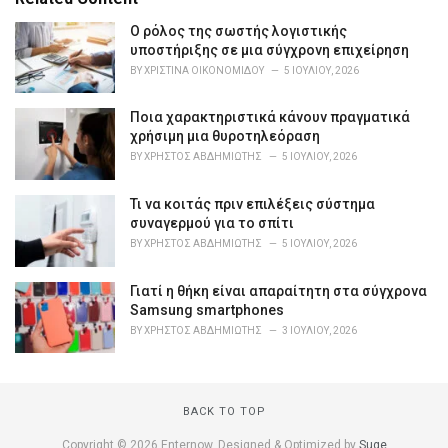
g
o
Ο ρόλος της σωστής λογιστικής
r
υποστήριξης σε μια σύγχρονη επιχείρηση
i
BY
ΧΡΙΣΤΊΝΑ ΟΙΚΟΝΟΜΊΔΟΥ
5 ΙΟΥΛΊΟΥ, 2026
e
s
Ποια χαρακτηριστικά κάνουν πραγματικά
:
χρήσιμη μια θυροτηλεόραση
BY
ΧΡΉΣΤΟΣ ΑΒΔΗΜΙΏΤΗΣ
5 ΙΟΥΛΊΟΥ, 2026
Τι να κοιτάς πριν επιλέξεις σύστημα
συναγερμού για το σπίτι
BY
ΧΡΉΣΤΟΣ ΑΒΔΗΜΙΏΤΗΣ
5 ΙΟΥΛΊΟΥ, 2026
Γιατί η θήκη είναι απαραίτητη στα σύγχρονα
Samsung smartphones
BY
ΧΡΉΣΤΟΣ ΑΒΔΗΜΙΏΤΗΣ
3 ΙΟΥΛΊΟΥ, 2026
BACK TO TOP
Copyright © 2026 Enternow. Designed & Optimized by
Suge