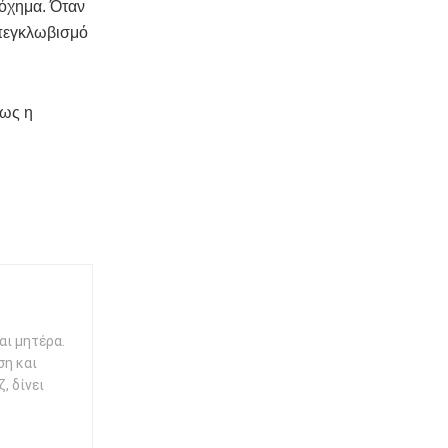
 όχημα. Όταν
απεγκλωβισμό
πως η
αι μητέρα.
ση και
, δίνει