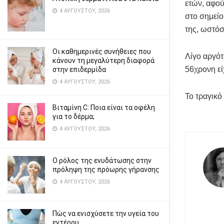
ετών, αφού
4 ΑΥΓΟΎΣΤΟΥ, 2026
στο σημεί
της, ωστόσο
Οι καθημερινές συνήθειες που
Λίγο αργό
κάνουν τη μεγαλύτερη διαφορά
56χρονη εί
στην επιδερμίδα
4 ΑΥΓΟΎΣΤΟΥ, 2026
Το τραγικ
Βιταμίνη C: Ποια είναι τα οφέλη
για το δέρμα;
4 ΑΥΓΟΎΣΤΟΥ, 2026
Ο ρόλος της ενυδάτωσης στην
πρόληψη της πρόωρης γήρανσης
4 ΑΥΓΟΎΣΤΟΥ, 2026
Πώς να ενισχύσετε την υγεία του
εντέρου