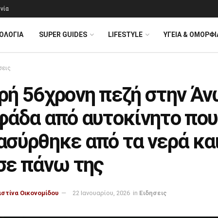
νία
ΟΛΟΓΊΑ
SUPER GUIDES
LIFESTYLE
ΥΓΕΙΑ & ΟΜΟΡΦΙ
σεις
ρή 56χρονη πεζή στην Ά
φάδα από αυτοκίνητο που
ασύρθηκε από τα νερά κα
σε πάνω της
ιστίνα Οικονομίδου
22 Ιανουαρίου, 2026
in
Ειδησεις