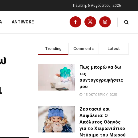
Πέμπτη, 6 Αυγούστου, 2026
Α
ANTIWOKE
Trending
Comments
Latest
νω
Πως μπορώ να δω
τις
συνταγογραφήσεις
ι
μου
15 ΟΚΤΩΒΡΊΟΥ, 2025
Ζεστασιά και
Ασφάλεια: Ο
Απόλυτος Οδηγός
για το Χειμωνιάτικο
Ντύσιμο του Μωρού