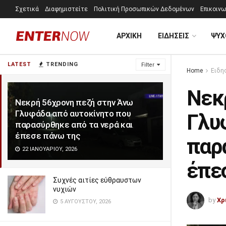
Σχετικά
Διαφημιστείτε
Πολιτική Προσωπικών Δεδομένων
Επικοινω
ΑΡΧΙΚΗ
ΕΙΔΗΣΕΙΣ
ΨΥΧ
LATEST
TRENDING
Filter
Home
Ειδη
Νεκ
Νεκρή 56χρονη πεζή στην Άνω
Γλυφάδα από αυτοκίνητο που
Γλυ
παρασύρθηκε από τα νερά και
έπεσε πάνω της
παρ
22 ΙΑΝΟΥΑΡΊΟΥ, 2026
έπε
Συχνές αιτίες εύθραυστων
νυχιών
by
Χρ
5 ΑΥΓΟΎΣΤΟΥ, 2026