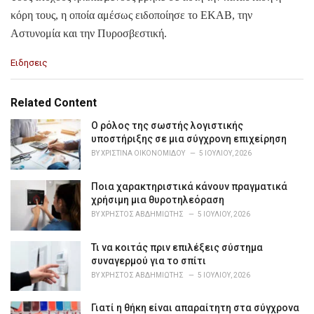
κόρη τους, η οποία αμέσως ειδοποίησε το ΕΚΑΒ, την
Αστυνομία και την Πυροσβεστική.
C
Ειδησεις
a
t
e
Related Content
g
o
Ο ρόλος της σωστής λογιστικής
r
υποστήριξης σε μια σύγχρονη επιχείρηση
i
BY
ΧΡΙΣΤΊΝΑ ΟΙΚΟΝΟΜΊΔΟΥ
5 ΙΟΥΛΊΟΥ, 2026
e
s
Ποια χαρακτηριστικά κάνουν πραγματικά
:
χρήσιμη μια θυροτηλεόραση
BY
ΧΡΉΣΤΟΣ ΑΒΔΗΜΙΏΤΗΣ
5 ΙΟΥΛΊΟΥ, 2026
Τι να κοιτάς πριν επιλέξεις σύστημα
συναγερμού για το σπίτι
BY
ΧΡΉΣΤΟΣ ΑΒΔΗΜΙΏΤΗΣ
5 ΙΟΥΛΊΟΥ, 2026
Γιατί η θήκη είναι απαραίτητη στα σύγχρονα