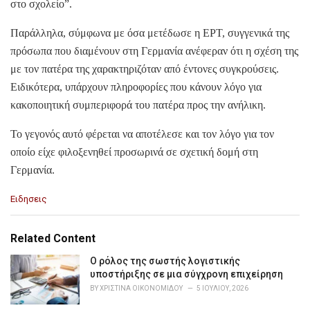
στο σχολείο”.
Παράλληλα, σύμφωνα με όσα μετέδωσε η ΕΡΤ, συγγενικά της
πρόσωπα που διαμένουν στη Γερμανία ανέφεραν ότι η σχέση της
με τον πατέρα της χαρακτηριζόταν από έντονες συγκρούσεις.
Ειδικότερα, υπάρχουν πληροφορίες που κάνουν λόγο για
κακοποιητική συμπεριφορά του πατέρα προς την ανήλικη.
Το γεγονός αυτό φέρεται να αποτέλεσε και τον λόγο για τον
οποίο είχε φιλοξενηθεί προσωρινά σε σχετική δομή στη
Γερμανία.
C
Ειδησεις
a
t
e
Related Content
g
o
Ο ρόλος της σωστής λογιστικής
r
υποστήριξης σε μια σύγχρονη επιχείρηση
i
BY
ΧΡΙΣΤΊΝΑ ΟΙΚΟΝΟΜΊΔΟΥ
5 ΙΟΥΛΊΟΥ, 2026
e