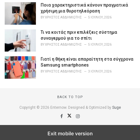
s
Ποια χαρακτηριστικά κάνουν πραγματικά
:
χρήσιμη μια θυροτηλεόραση
BY
ΧΡΉΣΤΟΣ ΑΒΔΗΜΙΏΤΗΣ
5 ΙΟΥΛΊΟΥ, 2026
Τι να κοιτάς πριν επιλέξεις σύστημα
συναγερμού για το σπίτι
BY
ΧΡΉΣΤΟΣ ΑΒΔΗΜΙΏΤΗΣ
5 ΙΟΥΛΊΟΥ, 2026
Γιατί η θήκη είναι απαραίτητη στα σύγχρονα
Samsung smartphones
BY
ΧΡΉΣΤΟΣ ΑΒΔΗΜΙΏΤΗΣ
3 ΙΟΥΛΊΟΥ, 2026
BACK TO TOP
Copyright © 2026 Enternow. Designed & Optimized by
Suge
Exit mobile version