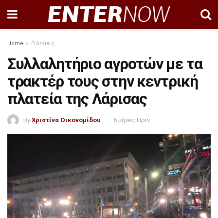
Home
Ειδησεις
Συλλαλητήριο αγροτών με τα
τρακτέρ τους στην κεντρική
πλατεία της Λάρισας
By
Χριστίνα Οικονομίδου
6 μήνες Πριν