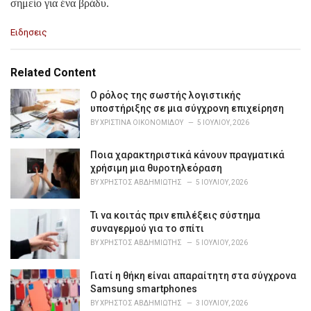
σημείο για ένα βράδυ.
C
Ειδησεις
a
t
e
Related Content
g
o
Ο ρόλος της σωστής λογιστικής
r
υποστήριξης σε μια σύγχρονη επιχείρηση
i
BY
ΧΡΙΣΤΊΝΑ ΟΙΚΟΝΟΜΊΔΟΥ
5 ΙΟΥΛΊΟΥ, 2026
e
s
Ποια χαρακτηριστικά κάνουν πραγματικά
:
χρήσιμη μια θυροτηλεόραση
BY
ΧΡΉΣΤΟΣ ΑΒΔΗΜΙΏΤΗΣ
5 ΙΟΥΛΊΟΥ, 2026
Τι να κοιτάς πριν επιλέξεις σύστημα
συναγερμού για το σπίτι
BY
ΧΡΉΣΤΟΣ ΑΒΔΗΜΙΏΤΗΣ
5 ΙΟΥΛΊΟΥ, 2026
Γιατί η θήκη είναι απαραίτητη στα σύγχρονα
Samsung smartphones
BY
ΧΡΉΣΤΟΣ ΑΒΔΗΜΙΏΤΗΣ
3 ΙΟΥΛΊΟΥ, 2026