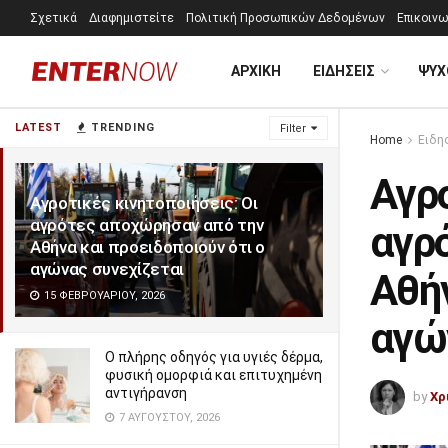
Σχετικά
Διαφημιστείτε
Πολιτική Προσωπικών Δεδομένων
Επικοινω
ΑΡΧΙΚΗ
ΕΙΔΗΣΕΙΣ
ΨΥΧ
LATEST
TRENDING
Filter
Home
Ειδη
Αγρο
Αγροτικές κινητοποιήσεις: Οι
αγρότες αποχώρησαν από την
αγρ
Αθήνα και προειδοποιούν ότι ο
αγώνας συνεχίζεται
Αθήν
15 ΦΕΒΡΟΥΑΡΊΟΥ, 2026
αγώ
Ο πλήρης οδηγός για υγιές δέρμα,
φυσική ομορφιά και επιτυχημένη
αντιγήρανση
by
Χρ
7 ΑΥΓΟΎΣΤΟΥ, 2026