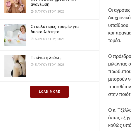
ανανέωση
Οι αγρότε
5 ΑΥΓΟΎΣΤΟΥ, 2026
διαχρονικά
υπαίθρου, 
Οι καλύτερες τροφές για
δυσκοιλιότητα
και πραγμα
5 ΑΥΓΟΎΣΤΟΥ, 2026
τομέα.
Ο πρόεδρο
Τι είναι η λεύκη;
μιλώντας σ
5 ΑΥΓΟΎΣΤΟΥ, 2026
πρωθυπουρ
μπορούν να
προσθέτοντ
LOAD MORE
στην ποιότ
Ο κ. Τζέλλ
όπως εξήγη
καθώς υπάρ