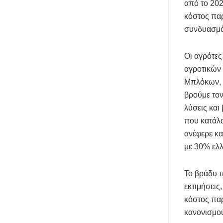
από το 202
κόστος παρ
συνδυασμό 
Οι αγρότες
αγροτικών
Μπλόκων, 
βρούμε τον
λύσεις και
που κατάλαβ
ανέφερε κα
με 30% ελλ
Το βράδυ τ
εκτιμήσεις
κόστος παρ
κανονισμο