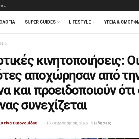
νία
ΟΛΟΓΊΑ
SUPER GUIDES
LIFESTYLE
ΥΓΕΙΑ & ΟΜΟΡΦΙ
σεις
τικές κινητοποιήσεις: Ο
ότες αποχώρησαν από τη
α και προειδοποιούν ότι 
νας συνεχίζεται
ιστίνα Οικονομίδου
15 Φεβρουαρίου, 2026
in
Ειδησεις