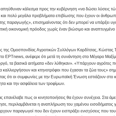
ς απηύθυναν κάλεσμα προς την κυβέρνηση «να δώσει λύσεις τώ
 και πολύ μεγάλα προβλήματα επιβίωσης που έχουν οι άνθρωπ
της παραγωγής», επισημαίνοντας ότι δεν μπορεί να υπάρξει υγ
τική οικονομική πρόοδος χωρίς έναν βιώσιμο και αναπτυγμέν
ς της Ομοσπονδίας Αγροτικών Συλλόγων Καρδίτσας, Κώστας T
το ΕΡΤnews, ανέφερε ότι μετά τη συνάντηση στο Μέγαρο Μαξίμ
γό, τα βασικά αιτήματα «δεν λύθηκαν». «Υπάρχουν αγρότες π
 καλλιεργήσουν και κτηνοτρόφοι που έχασαν τα ζώα τους» σημ
ας ότι οι συμφωνίες με την Ευρωπαϊκή Ένωση εστιάζουν στο κ
ητα και την ασφάλεια των τροφίμων.
ας επανέλαβε πως οι κινητοποιήσεις θα έχουν συνέχεια. Στα άμε
σε, περιλαμβάνεται η αναπλήρωση του χαμένου εισοδήματος γι
χουν παραγωγοί που δεν έχουν εισπράξει ενισχύσεις που τους