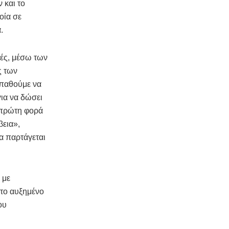
 και το
οία σε
.
φές, μέσω των
ς των
σπαθούμε να
ια να δώσει
η πρώτη φορά
βεια»,
να παρτάγεται
 με
 το αυξημένο
ου