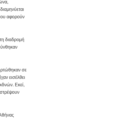
ώνα,
διαμηνύεται
 που αφορούν
τη διαδρομή
υθύνθηκαν
φορτώθηκαν σε
χαν εισέλθει
ιδνών. Εκεί,
ιστρέψουν
 Αθήνας