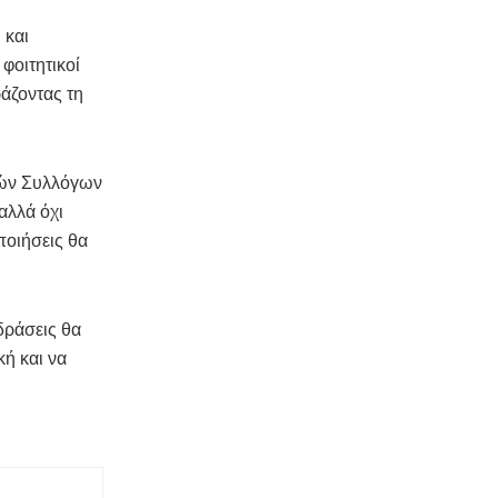
 και
φοιτητικοί
άζοντας τη
κών Συλλόγων
αλλά όχι
ποιήσεις θα
δράσεις θα
κή και να