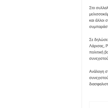
Στο συλλαλ
μελισσοκόμ
και άλλοι 
συμπαράστ
Σε δηλώσε
Λάρισας, Ρ
πολιτική β
συνεχιστού
Ανάλογη στ
συνεχιστού
διασφαλιστ