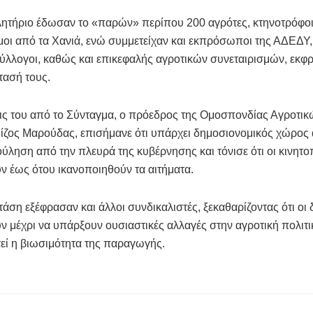
ητήριο έδωσαν το «παρών» περίπου 200 αγρότες, κτηνοτρόφοι
οι από τα Χανιά, ενώ συμμετείχαν και εκπρόσωποι της ΑΔΕΔΥ, 
σύλλογοι, καθώς και επικεφαλής αγροτικών συνεταιρισμών, εκφρ
ασή τους.
ις του από το Σύνταγμα, ο πρόεδρος της Ομοσπονδίας Αγροτι
ίζος Μαρούδας, επισήμανε ότι υπάρχει δημοσιονομικός χώρος 
ούληση από την πλευρά της κυβέρνησης και τόνισε ότι οι κινητο
ν έως ότου ικανοποιηθούν τα αιτήματα.
άση εξέφρασαν και άλλοι συνδικαλιστές, ξεκαθαρίζοντας ότι οι 
ν μέχρι να υπάρξουν ουσιαστικές αλλαγές στην αγροτική πολιτι
εί η βιωσιμότητα της παραγωγής.