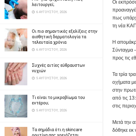
Οι εκπρόσ
λειτουργεί;
προαναγγέλ
6 ΑΥΓΟΎΣΤΟΥ, 2026
πως υπάρχε
τη νέα ΚΑΠ
Οι πιο σημαντικές εξελίξεις στην
αισθητική δερματολογία τα
Η απομάκρυ
τελευταία χρόνια
Σύνταγμα –
6 ΑΥΓΟΎΣΤΟΥ, 2026
προς τις ε
Συχνές αιτίες εύθραυστων
νυχιών
Τα τρία τρ
5 ΑΥΓΟΎΣΤΟΥ, 2026
οχήματα με
στην πρωτε
Τι είναι το μικροβίωμα του
από τις 13
εντέρου;
στις περιο
5 ΑΥΓΟΎΣΤΟΥ, 2026
Μετά την α
Τα σημάδια ότι η skincare
δόθηκε εκ 
ρουτίνα σας χρειάζεται