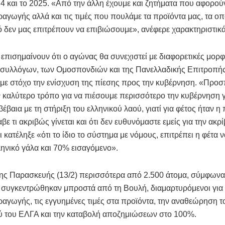
4 και το 2025. «Από την άλλη έχουμε και ζητήματα που αφορούν
αγωγής αλλά και τις τιμές που πουλάμε τα προϊόντα μας, τα οπ
δεν μας επιτρέπουν να επιβιώσουμε», ανέφερε χαρακτηριστικά
 επισημαίνουν ότι ο αγώνας θα συνεχιστεί με διαφορετικές μορ
 συλλόγων, των Ομοσπονδιών και της Πανελλαδικής Επιτροπή
με στόχο την ενίσχυση της πίεσης προς την κυβέρνηση. «Προ
 καλύτερο τρόπο για να πιέσουμε περισσότερο την κυβέρνηση γ
 βέβαια με τη στήριξη του ελληνικού λαού, γιατί για φέτος ήταν 
ε τι ακριβώς γίνεται και ότι δεν ευθυνόμαστε εμείς για την ακρί
ι κατέληξε «ότι το ίδιο το σύστημα με νόμους, επιτρέπει η φέτα 
ηνικό γάλα και 70% εισαγόμενο».
ης Παρασκευής (13/2) περισσότερα από 2.500 άτομα, σύμφωνα
, συγκεντρώθηκαν μπροστά από τη Βουλή, διαμαρτυρόμενοι για
αγωγής, τις εγγυημένες τιμές στα προϊόντα, την αναθεώρηση τ
ύ του ΕΛΓΑ και την καταβολή αποζημιώσεων στο 100%.