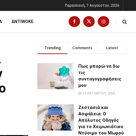
Παρασκευή, 7 Αυγούστου, 2026
Α
ANTIWOKE
Trending
Comments
Latest
ι
Πως μπορώ να δω
ν
τις
συνταγογραφήσεις
ο
μου
15 ΟΚΤΩΒΡΊΟΥ, 2025
Ζεστασιά και
Ασφάλεια: Ο
Απόλυτος Οδηγός
για το Χειμωνιάτικο
Ντύσιμο του Μωρού