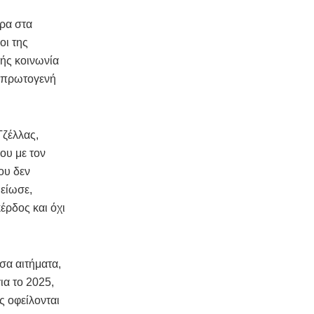
ρα στα
οι της
ιής κοινωνία
ο πρωτογενή
ζέλλας,
ου με τον
ου δεν
είωσε,
έρδος και όχι
σα αιτήματα,
α το 2025,
 οφείλονται