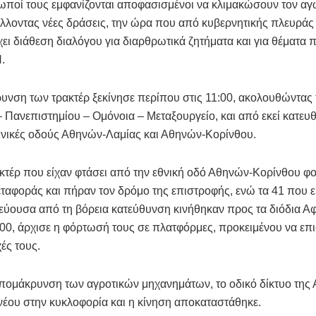
ωποί τους εμφανίζονται αποφασισμένοι να κλιμακώσουν τον αγ
λοντας νέες δράσεις, την ώρα που από κυβερνητικής πλευράς 
ι διάθεση διαλόγου για διαρθρωτικά ζητήματα και για θέματα
.
νση των τρακτέρ ξεκίνησε περίπου στις 11:00, ακολουθώντας 
 Πανεπιστημίου – Ομόνοια – Μεταξουργείο, και από εκεί κατε
θνικές οδούς Αθηνών-Λαμίας και Αθηνών-Κορίνθου.
ακτέρ που είχαν φτάσει από την εθνική οδό Αθηνών-Κορίνθου 
ταφοράς και πήραν τον δρόμο της επιστροφής, ενώ τα 41 που εί
ύουσα από τη βόρεια κατεύθυνση κινήθηκαν προς τα διόδια Αφ
:00, άρχισε η φόρτωσή τους σε πλατφόρμες, προκειμένου να επ
χές τους.
πομάκρυνση των αγροτικών μηχανημάτων, το οδικό δίκτυο της
νέου στην κυκλοφορία και η κίνηση αποκαταστάθηκε.