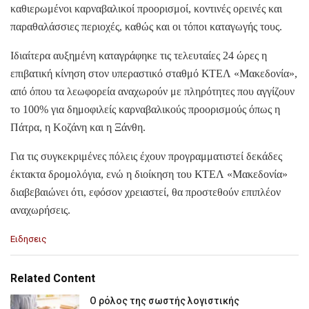
καθιερωμένοι καρναβαλικοί προορισμοί, κοντινές ορεινές και
παραθαλάσσιες περιοχές, καθώς και οι τόποι καταγωγής τους.
Ιδιαίτερα αυξημένη καταγράφηκε τις τελευταίες 24 ώρες η
επιβατική κίνηση στον υπεραστικό σταθμό ΚΤΕΛ «Μακεδονία»,
από όπου τα λεωφορεία αναχωρούν με πληρότητες που αγγίζουν
το 100% για δημοφιλείς καρναβαλικούς προορισμούς όπως η
Πάτρα, η Κοζάνη και η Ξάνθη.
Για τις συγκεκριμένες πόλεις έχουν προγραμματιστεί δεκάδες
έκτακτα δρομολόγια, ενώ η διοίκηση του ΚΤΕΛ «Μακεδονία»
διαβεβαιώνει ότι, εφόσον χρειαστεί, θα προστεθούν επιπλέον
αναχωρήσεις.
C
Ειδησεις
a
t
e
Related Content
g
o
Ο ρόλος της σωστής λογιστικής