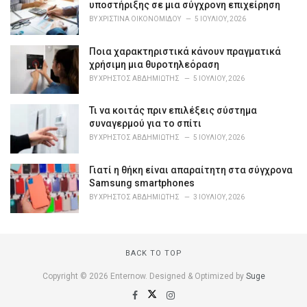
r
υποστήριξης σε μια σύγχρονη επιχείρηση
i
BY
ΧΡΙΣΤΊΝΑ ΟΙΚΟΝΟΜΊΔΟΥ
5 ΙΟΥΛΊΟΥ, 2026
e
s
Ποια χαρακτηριστικά κάνουν πραγματικά
:
χρήσιμη μια θυροτηλεόραση
BY
ΧΡΉΣΤΟΣ ΑΒΔΗΜΙΏΤΗΣ
5 ΙΟΥΛΊΟΥ, 2026
Τι να κοιτάς πριν επιλέξεις σύστημα
συναγερμού για το σπίτι
BY
ΧΡΉΣΤΟΣ ΑΒΔΗΜΙΏΤΗΣ
5 ΙΟΥΛΊΟΥ, 2026
Γιατί η θήκη είναι απαραίτητη στα σύγχρονα
Samsung smartphones
BY
ΧΡΉΣΤΟΣ ΑΒΔΗΜΙΏΤΗΣ
3 ΙΟΥΛΊΟΥ, 2026
BACK TO TOP
Copyright © 2026 Enternow. Designed & Optimized by
Suge