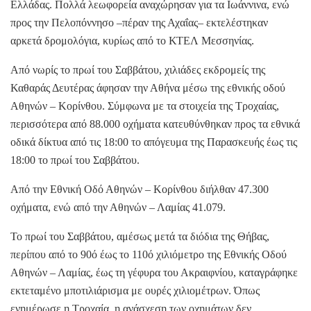
Ελλάδας. Πολλά λεωφορεία αναχώρησαν για τα Ιωάννινα, ενώ
προς την Πελοπόννησο –πέραν της Αχαΐας– εκτελέστηκαν
αρκετά δρομολόγια, κυρίως από το ΚΤΕΛ Μεσσηνίας.
Από νωρίς το πρωί του Σαββάτου, χιλιάδες εκδρομείς της
Καθαράς Δευτέρας άφησαν την Αθήνα μέσω της εθνικής οδού
Αθηνών – Κορίνθου. Σύμφωνα με τα στοιχεία της Τροχαίας,
περισσότερα από 88.000 οχήματα κατευθύνθηκαν προς τα εθνικά
οδικά δίκτυα από τις 18:00 το απόγευμα της Παρασκευής έως τις
18:00 το πρωί του Σαββάτου.
Από την Εθνική Οδό Αθηνών – Κορίνθου διήλθαν 47.300
οχήματα, ενώ από την Αθηνών – Λαμίας 41.079.
Το πρωί του Σαββάτου, αμέσως μετά τα διόδια της Θήβας,
περίπου από το 90ό έως το 110ό χιλιόμετρο της Εθνικής Οδού
Αθηνών – Λαμίας, έως τη γέφυρα του Ακραιφνίου, καταγράφηκε
εκτεταμένο μποτιλιάρισμα με ουρές χιλιομέτρων. Όπως
ενημέρωσε η Τροχαία, η ανάσχεση των οχημάτων δεν