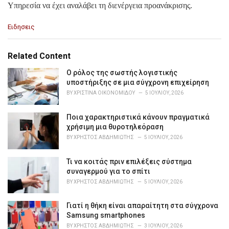
Υπηρεσία να έχει αναλάβει τη διενέργεια προανάκρισης.
C
Ειδησεις
a
t
e
Related Content
g
o
Ο ρόλος της σωστής λογιστικής
r
υποστήριξης σε μια σύγχρονη επιχείρηση
i
BY
ΧΡΙΣΤΊΝΑ ΟΙΚΟΝΟΜΊΔΟΥ
5 ΙΟΥΛΊΟΥ, 2026
e
s
Ποια χαρακτηριστικά κάνουν πραγματικά
:
χρήσιμη μια θυροτηλεόραση
BY
ΧΡΉΣΤΟΣ ΑΒΔΗΜΙΏΤΗΣ
5 ΙΟΥΛΊΟΥ, 2026
Τι να κοιτάς πριν επιλέξεις σύστημα
συναγερμού για το σπίτι
BY
ΧΡΉΣΤΟΣ ΑΒΔΗΜΙΏΤΗΣ
5 ΙΟΥΛΊΟΥ, 2026
Γιατί η θήκη είναι απαραίτητη στα σύγχρονα
Samsung smartphones
BY
ΧΡΉΣΤΟΣ ΑΒΔΗΜΙΏΤΗΣ
3 ΙΟΥΛΊΟΥ, 2026