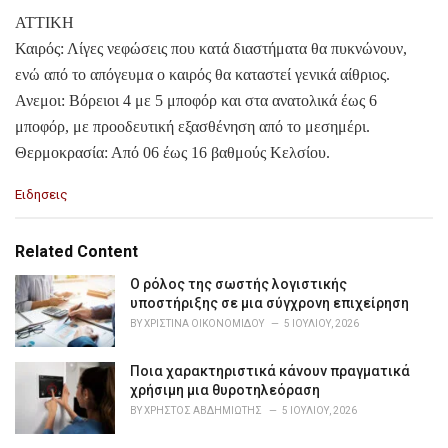
ΑΤΤΙΚΗ
Καιρός: Λίγες νεφώσεις που κατά διαστήματα θα πυκνώνουν,
ενώ από το απόγευμα ο καιρός θα καταστεί γενικά αίθριος.
Ανεμοι: Βόρειοι 4 με 5 μποφόρ και στα ανατολικά έως 6
μποφόρ, με προοδευτική εξασθένηση από το μεσημέρι.
Θερμοκρασία: Από 06 έως 16 βαθμούς Κελσίου.
C
Ειδησεις
a
t
e
Related Content
g
o
Ο ρόλος της σωστής λογιστικής
r
υποστήριξης σε μια σύγχρονη επιχείρηση
i
BY
ΧΡΙΣΤΊΝΑ ΟΙΚΟΝΟΜΊΔΟΥ
5 ΙΟΥΛΊΟΥ, 2026
e
s
Ποια χαρακτηριστικά κάνουν πραγματικά
:
χρήσιμη μια θυροτηλεόραση
BY
ΧΡΉΣΤΟΣ ΑΒΔΗΜΙΏΤΗΣ
5 ΙΟΥΛΊΟΥ, 2026