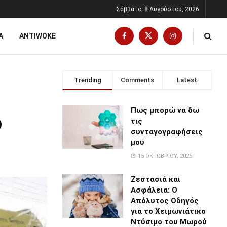
Σάββατο, 8 Αυγούστου, 2026
Α
ANTIWOKE
Trending
Comments
Latest
Πως μπορώ να δω
ο
τις
συνταγογραφήσεις
μου
15 ΟΚΤΩΒΡΊΟΥ, 2025
Ζεστασιά και
Ασφάλεια: Ο
Απόλυτος Οδηγός
για το Χειμωνιάτικο
Ντύσιμο του Μωρού