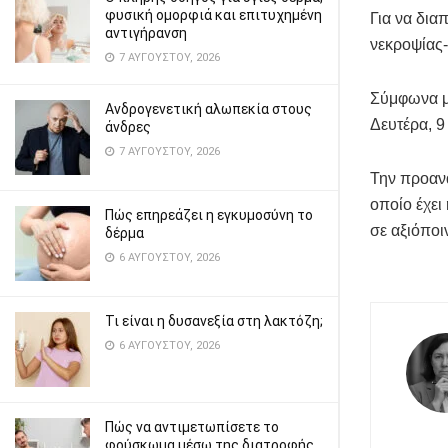
φυσική ομορφιά και επιτυχημένη
Για να δια
αντιγήρανση
νεκροψίας
7 ΑΥΓΟΎΣΤΟΥ, 2026
Σύμφωνα με
Ανδρογενετική αλωπεκία στους
Δευτέρα, 9
άνδρες
7 ΑΥΓΟΎΣΤΟΥ, 2026
Την προανά
οποίο έχει
Πώς επηρεάζει η εγκυμοσύνη το
σε αξιόποι
δέρμα
6 ΑΥΓΟΎΣΤΟΥ, 2026
Τι είναι η δυσανεξία στη λακτόζη;
6 ΑΥΓΟΎΣΤΟΥ, 2026
Πώς να αντιμετωπίσετε το
φούσκωμα μέσω της διατροφής