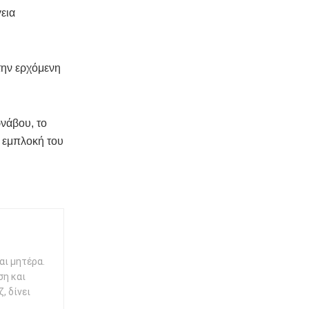
γεια
την ερχόμενη
νάβου, το
η εμπλοκή του
αι μητέρα.
ση και
, δίνει