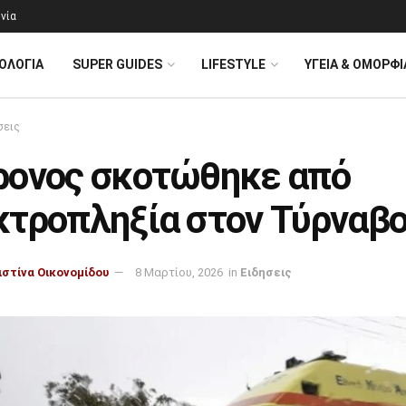
νία
ΟΛΟΓΊΑ
SUPER GUIDES
LIFESTYLE
ΥΓΕΙΑ & ΟΜΟΡΦΙ
σεις
ρονος σκοτώθηκε από
κτροπληξία στον Τύρναβ
ιστίνα Οικονομίδου
8 Μαρτίου, 2026
in
Ειδησεις