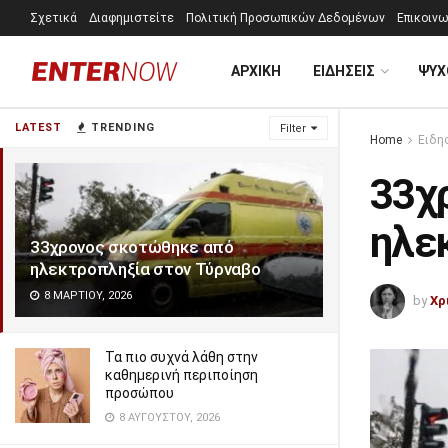
Σχετικά
Διαφημιστείτε
Πολιτική Προσωπικών Δεδομένων
Επικοινω
ΑΡΧΙΚΗ
ΕΙΔΗΣΕΙΣ
ΨΥΧ
LATEST
TRENDING
Filter
Home
Ειδη
33χ
ηλε
33χρονος σκοτώθηκε από
ηλεκτροπληξία στον Τύρναβο
8 ΜΑΡΤΊΟΥ, 2026
by
Χρ
Τα πιο συχνά λάθη στην
καθημερινή περιποίηση
προσώπου
8 ΑΥΓΟΎΣΤΟΥ, 2026