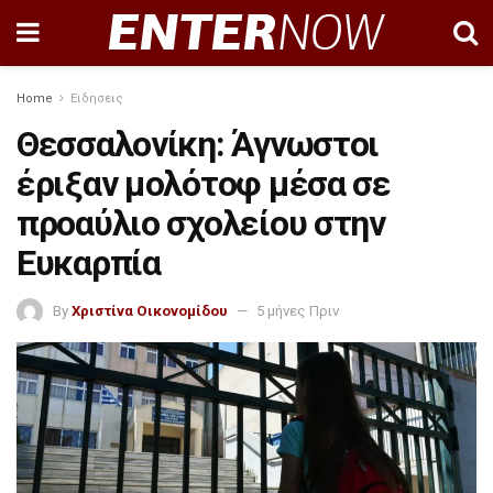
Home
Ειδησεις
Θεσσαλονίκη: Άγνωστοι
έριξαν μολότοφ μέσα σε
προαύλιο σχολείου στην
Ευκαρπία
By
Χριστίνα Οικονομίδου
5 μήνες Πριν