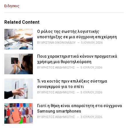
C
Ειδησεις
a
t
e
Related Content
g
o
Ο ρόλος της σωστής λογιστικής
r
υποστήριξης σε μια σύγχρονη επιχείρηση
i
BY
ΧΡΙΣΤΊΝΑ ΟΙΚΟΝΟΜΊΔΟΥ
5 ΙΟΥΛΊΟΥ, 2026
e
s
Ποια χαρακτηριστικά κάνουν πραγματικά
:
χρήσιμη μια θυροτηλεόραση
BY
ΧΡΉΣΤΟΣ ΑΒΔΗΜΙΏΤΗΣ
5 ΙΟΥΛΊΟΥ, 2026
Τι να κοιτάς πριν επιλέξεις σύστημα
συναγερμού για το σπίτι
BY
ΧΡΉΣΤΟΣ ΑΒΔΗΜΙΏΤΗΣ
5 ΙΟΥΛΊΟΥ, 2026
Γιατί η θήκη είναι απαραίτητη στα σύγχρονα
Samsung smartphones
BY
ΧΡΉΣΤΟΣ ΑΒΔΗΜΙΏΤΗΣ
3 ΙΟΥΛΊΟΥ, 2026