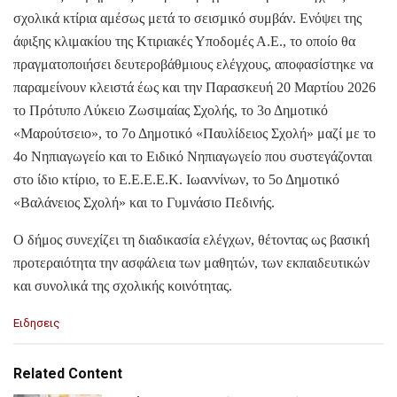
σχολικά κτίρια αμέσως μετά το σεισμικό συμβάν. Ενόψει της
άφιξης κλιμακίου της Κτιριακές Υποδομές Α.Ε., το οποίο θα
πραγματοποιήσει δευτεροβάθμιους ελέγχους, αποφασίστηκε να
παραμείνουν κλειστά έως και την Παρασκευή 20 Μαρτίου 2026
το Πρότυπο Λύκειο Ζωσιμαίας Σχολής, το 3ο Δημοτικό
«Μαρούτσειο», το 7ο Δημοτικό «Παυλίδειος Σχολή» μαζί με το
4ο Νηπιαγωγείο και το Ειδικό Νηπιαγωγείο που συστεγάζονται
στο ίδιο κτίριο, το Ε.Ε.Ε.Ε.Κ. Ιωαννίνων, το 5ο Δημοτικό
«Βαλάνειος Σχολή» και το Γυμνάσιο Πεδινής.
Ο δήμος συνεχίζει τη διαδικασία ελέγχων, θέτοντας ως βασική
προτεραιότητα την ασφάλεια των μαθητών, των εκπαιδευτικών
και συνολικά της σχολικής κοινότητας.
C
Ειδησεις
a
t
e
Related Content
g