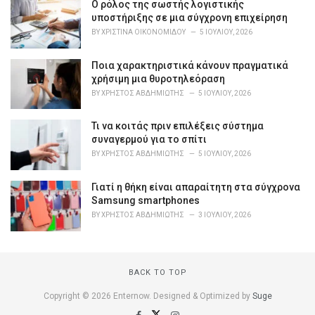
o
Ο ρόλος της σωστής λογιστικής
r
υποστήριξης σε μια σύγχρονη επιχείρηση
i
BY
ΧΡΙΣΤΊΝΑ ΟΙΚΟΝΟΜΊΔΟΥ
5 ΙΟΥΛΊΟΥ, 2026
e
s
Ποια χαρακτηριστικά κάνουν πραγματικά
:
χρήσιμη μια θυροτηλεόραση
BY
ΧΡΉΣΤΟΣ ΑΒΔΗΜΙΏΤΗΣ
5 ΙΟΥΛΊΟΥ, 2026
Τι να κοιτάς πριν επιλέξεις σύστημα
συναγερμού για το σπίτι
BY
ΧΡΉΣΤΟΣ ΑΒΔΗΜΙΏΤΗΣ
5 ΙΟΥΛΊΟΥ, 2026
Γιατί η θήκη είναι απαραίτητη στα σύγχρονα
Samsung smartphones
BY
ΧΡΉΣΤΟΣ ΑΒΔΗΜΙΏΤΗΣ
3 ΙΟΥΛΊΟΥ, 2026
BACK TO TOP
Copyright © 2026 Enternow. Designed & Optimized by
Suge