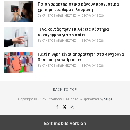
Ποια χαρακτηριστικά κάνουν πραγματικά
:
χρήσιμη μια θυροτηλεόραση
BY
ΧΡΉΣΤΟΣ ΑΒΔΗΜΙΏΤΗΣ
5 ΙΟΥΛΊΟΥ, 2026
Τι να κοιτάς πριν επιλέξεις σύστημα
συναγερμού για το σπίτι
BY
ΧΡΉΣΤΟΣ ΑΒΔΗΜΙΏΤΗΣ
5 ΙΟΥΛΊΟΥ, 2026
Γιατί η θήκη είναι απαραίτητη στα σύγχρονα
Samsung smartphones
BY
ΧΡΉΣΤΟΣ ΑΒΔΗΜΙΏΤΗΣ
3 ΙΟΥΛΊΟΥ, 2026
BACK TO TOP
Copyright © 2026 Enternow. Designed & Optimized by
Suge
Exit mobile version