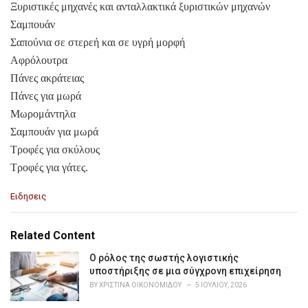
Ξυριστικές μηχανές και ανταλλακτικά ξυριστικών μηχανών
Σαμπουάν
Σαπούνια σε στερεή και σε υγρή μορφή
Αφρόλουτρα
Πάνες ακράτειας
Πάνες για μωρά
Μωρομάντηλα
Σαμπουάν για μωρά
Τροφές για σκύλους
Τροφές για γάτες.
C
Ειδησεις
a
t
e
Related Content
g
o
Ο ρόλος της σωστής λογιστικής
r
υποστήριξης σε μια σύγχρονη επιχείρηση
i
BY
ΧΡΙΣΤΊΝΑ ΟΙΚΟΝΟΜΊΔΟΥ
5 ΙΟΥΛΊΟΥ, 2026
e
s