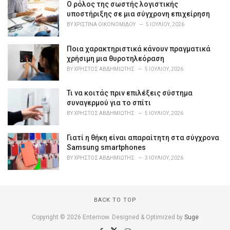
o
Ο ρόλος της σωστής λογιστικής
r
υποστήριξης σε μια σύγχρονη επιχείρηση
i
BY
ΧΡΙΣΤΊΝΑ ΟΙΚΟΝΟΜΊΔΟΥ
5 ΙΟΥΛΊΟΥ, 2026
e
s
Ποια χαρακτηριστικά κάνουν πραγματικά
:
χρήσιμη μια θυροτηλεόραση
BY
ΧΡΉΣΤΟΣ ΑΒΔΗΜΙΏΤΗΣ
5 ΙΟΥΛΊΟΥ, 2026
Τι να κοιτάς πριν επιλέξεις σύστημα
συναγερμού για το σπίτι
BY
ΧΡΉΣΤΟΣ ΑΒΔΗΜΙΏΤΗΣ
5 ΙΟΥΛΊΟΥ, 2026
Γιατί η θήκη είναι απαραίτητη στα σύγχρονα
Samsung smartphones
BY
ΧΡΉΣΤΟΣ ΑΒΔΗΜΙΏΤΗΣ
3 ΙΟΥΛΊΟΥ, 2026
BACK TO TOP
Copyright © 2026 Enternow. Designed & Optimized by
Suge