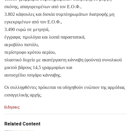
σκόνης, απαγορευμένων από τον Ε.Ο.Φ.,
3.802 κάψουλες και δισκία συμπληρωμάτων διατροφής μη
εγκεκριμένων από τον Ε.Ο.Φ.,
3.490 ευρώ σε μετρητά,
έγγραφα, τιμολόγια και λοιπά παραστατικά,
αεροβόλο πιστόλι,
περίστροφο κρότου αερίου,
πλαστικό δοχείο με ακατέργαστη κάνναβη (φούντα) συνολικού
μικτού βάρους 14,5 γραμμαρίων και
αυτοσχέδιο τσιγάρο κάνναβης.
Οι συλληφθέντες πρόκειται να οδηγηθούν ενώπιον της αρμόδιας
εισαγγελικής αρχής.
C
Ειδησεις
a
t
e
Related Content
g