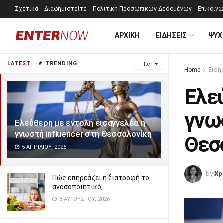
Σχετικά
Διαφημιστείτε
Πολιτική Προσωπικών Δεδομένων
Επικοινω
ΑΡΧΙΚΗ
ΕΙΔΗΣΕΙΣ
ΨΥΧ
LATEST
TRENDING
Filter
Home
Ειδη
Ελε
γνωσ
Ελεύθερη με εντολή εισαγγελέα η
γνωστή influencer στη Θεσσαλονίκη
Θεσ
5 ΑΠΡΙΛΊΟΥ, 2026
by
Χρ
Πώς επηρεάζει η διατροφή το
ανοσοποιητικό;
8 ΑΥΓΟΎΣΤΟΥ, 2026