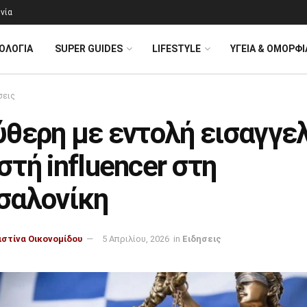
νία
ΟΛΟΓΊΑ
SUPER GUIDES
LIFESTYLE
ΥΓΕΙΑ & ΟΜΟΡΦΙ
σεις
ύθερη με εντολή εισαγγε
τή influencer στη
σαλονίκη
ιστίνα Οικονομίδου
5 Απριλίου, 2026
in
Ειδησεις