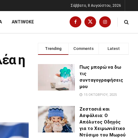
Σάββατο, 8 Αυγούστου, 2026
Α
ANTIWOKE
Trending
Comments
Latest
λέα η
Πως μπορώ να δω
τις
συνταγογραφήσεις
μου
15 ΟΚΤΩΒΡΊΟΥ, 2025
Ζεστασιά και
Ασφάλεια: Ο
Απόλυτος Οδηγός
για το Χειμωνιάτικο
Ντύσιμο του Μωρού