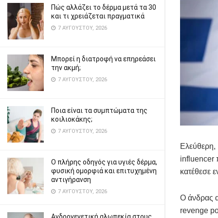
Πώς αλλάζει το δέρμα μετά τα 30
και τι χρειάζεται πραγματικά
7 ΑΥΓΟΎΣΤΟΥ, 2026
Μπορεί η διατροφή να επηρεάσει
την ακμή;
7 ΑΥΓΟΎΣΤΟΥ, 2026
Ποια είναι τα συμπτώματα της
κοιλιοκάκης;
7 ΑΥΓΟΎΣΤΟΥ, 2026
Ελεύθερη, 
influencer
Ο πλήρης οδηγός για υγιές δέρμα,
φυσική ομορφιά και επιτυχημένη
κατέθεσε ε
αντιγήρανση
7 ΑΥΓΟΎΣΤΟΥ, 2026
Ο άνδρας α
revenge po
Ανδρογενετική αλωπεκία στους