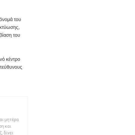
 όνομά του
ικτύωσης,
βίαση του
ινό κέντρο
υπεύθυνους
αι μητέρα.
ση και
, δίνει