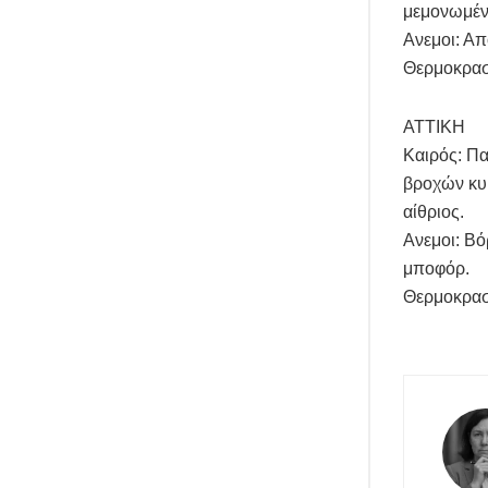
μεμονωμένε
Ανεμοι: Απ
Θερμοκρασ
ΑΤΤΙΚΗ
Καιρός: Πα
βροχών κυρ
αίθριος.
Ανεμοι: Βό
μποφόρ.
Θερμοκρασ