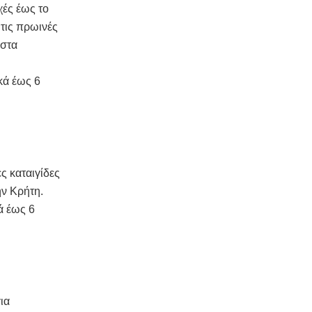
χές έως το
τις πρωινές
 στα
κά έως 6
ς καταιγίδες
ην Κρήτη.
ά έως 6
ια