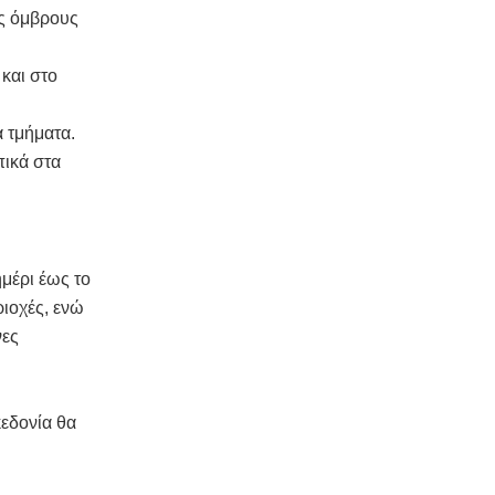
ύς όμβρους
και στο
α τμήματα.
πικά στα
μέρι έως το
ιοχές, ενώ
νες
εδονία θα