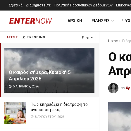
Σχετικά
Διαφημιστείτε
Πολιτική Προσωπικών Δεδομένων
Επικοινω
ΑΡΧΙΚΗ
ΕΙΔΗΣΕΙΣ
ΨΥΧ
LATEST
TRENDING
Filter
Home
Ειδη
Ο κα
Απρ
Ο καιρός σήμερα, Κυριακή 5
Απριλίου 2026
5 ΑΠΡΙΛΊΟΥ, 2026
by
Χρ
Πώς επηρεάζει η διατροφή το
ανοσοποιητικό;
8 ΑΥΓΟΎΣΤΟΥ, 2026