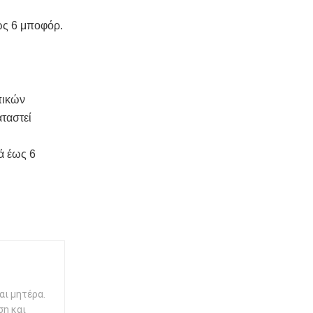
ως 6 μποφόρ.
πικών
ταστεί
ά έως 6
αι μητέρα.
ση και