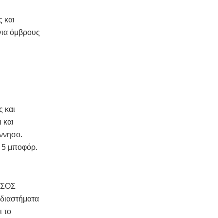
ς και
για όμβρους
ς και
 και
όννησο.
ς 5 μποφόρ.
ΗΣΟΣ
 διαστήματα
ι το