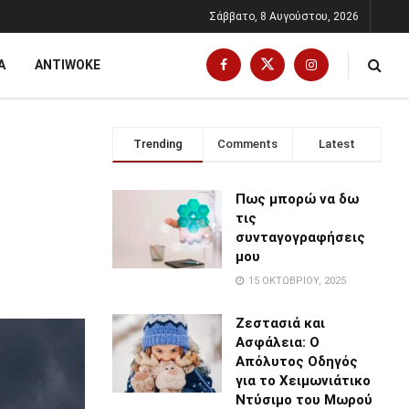
Σάββατο, 8 Αυγούστου, 2026
Α
ANTIWOKE
Trending
Comments
Latest
Πως μπορώ να δω
τις
συνταγογραφήσεις
μου
15 ΟΚΤΩΒΡΊΟΥ, 2025
Ζεστασιά και
Ασφάλεια: Ο
Απόλυτος Οδηγός
για το Χειμωνιάτικο
Ντύσιμο του Μωρού