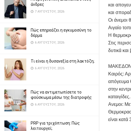
άνδρες
και απογευ
7 ΑΥΓΟΎΣΤΟΥ, 2026
και σποραδ
Οι άνεμοι 
Αιγαίο τοπ
Πώς επηρεάζει η εγκυμοσύνη το
Η θερμοκρα
δέρμα
Στις περισ
6 ΑΥΓΟΎΣΤΟΥ, 2026
δυτικά και
Τι είναι η δυσανεξία στη λακτόζη;
ΜΑΚΕΔΟΝ
6 ΑΥΓΟΎΣΤΟΥ, 2026
Καιρός: Αρ
απόγευμα θ
στην κεντρ
Πώς να αντιμετωπίσετε το
καταιγίδες.
φούσκωμα μέσω της διατροφής
Ανεμοι: Με
6 ΑΥΓΟΎΣΤΟΥ, 2026
Θερμοκρασί
είναι κατά
PRP για τριχόπτωση: Πώς
λειτουργεί;