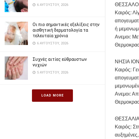
ΘΕΣΣΑΛΟ
6 ΑΥΓΟΎΣΤΟΥ, 2026
Καιρός: Λί
απογευματι
Οι πιο σημαντικές εξελίξεις στην
ή μεμονωμέ
αισθητική δερματολογία τα
τελευταία χρόνια
Ανεμοι: Με
6 ΑΥΓΟΎΣΤΟΥ, 2026
Θερμοκρασ
Συχνές αιτίες εύθραυστων
ΝΗΣΙΑ ΙΟ
νυχιών
Καιρός: Γε
5 ΑΥΓΟΎΣΤΟΥ, 2026
απογευματι
μεμονωμένε
Ανεμοι: Απ
LOAD MORE
Θερμοκρασ
ΘΕΣΣΑΛΙΑ
Καιρός: Στ
αυξημένες,