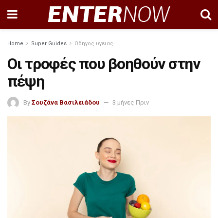
Home
Super Guides
Οδηγος υγειας
Οι τροφές που βοηθούν στην
πέψη
By
Σουζάνα Βασιλειάδου
3 μήνες Πριν