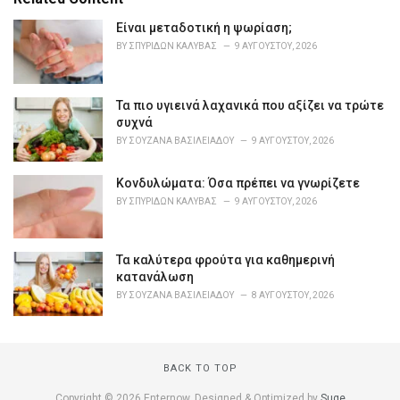
g
o
Είναι μεταδοτική η ψωρίαση;
r
BY
ΣΠΥΡΊΔΩΝ ΚΑΛΎΒΑΣ
9 ΑΥΓΟΎΣΤΟΥ, 2026
i
e
s
Τα πιο υγιεινά λαχανικά που αξίζει να τρώτε
:
συχνά
BY
ΣΟΥΖΆΝΑ ΒΑΣΙΛΕΙΆΔΟΥ
9 ΑΥΓΟΎΣΤΟΥ, 2026
Κονδυλώματα: Όσα πρέπει να γνωρίζετε
BY
ΣΠΥΡΊΔΩΝ ΚΑΛΎΒΑΣ
9 ΑΥΓΟΎΣΤΟΥ, 2026
Τα καλύτερα φρούτα για καθημερινή
κατανάλωση
BY
ΣΟΥΖΆΝΑ ΒΑΣΙΛΕΙΆΔΟΥ
8 ΑΥΓΟΎΣΤΟΥ, 2026
BACK TO TOP
Copyright © 2026 Enternow. Designed & Optimized by
Suge