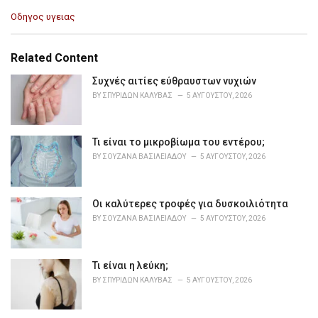
C
Οδηγος υγειας
a
t
e
Related Content
g
o
Συχνές αιτίες εύθραυστων νυχιών
r
BY
ΣΠΥΡΊΔΩΝ ΚΑΛΎΒΑΣ
5 ΑΥΓΟΎΣΤΟΥ, 2026
i
e
s
Τι είναι το μικροβίωμα του εντέρου;
:
BY
ΣΟΥΖΆΝΑ ΒΑΣΙΛΕΙΆΔΟΥ
5 ΑΥΓΟΎΣΤΟΥ, 2026
Οι καλύτερες τροφές για δυσκοιλιότητα
BY
ΣΟΥΖΆΝΑ ΒΑΣΙΛΕΙΆΔΟΥ
5 ΑΥΓΟΎΣΤΟΥ, 2026
Τι είναι η λεύκη;
BY
ΣΠΥΡΊΔΩΝ ΚΑΛΎΒΑΣ
5 ΑΥΓΟΎΣΤΟΥ, 2026