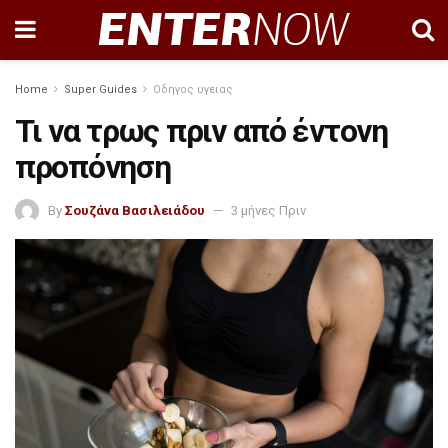
Home
Super Guides
Οδηγος υγειας
Τι να τρως πριν από έντονη
προπόνηση
By
Σουζάνα Βασιλειάδου
3 μήνες Πριν