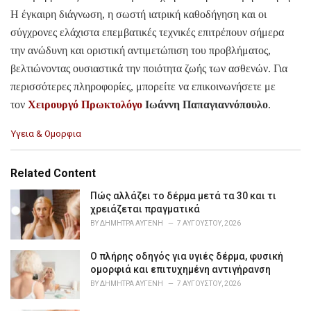
Η έγκαιρη διάγνωση, η σωστή ιατρική καθοδήγηση και οι
σύγχρονες ελάχιστα επεμβατικές τεχνικές επιτρέπουν σήμερα
την ανώδυνη και οριστική αντιμετώπιση του προβλήματος,
βελτιώνοντας ουσιαστικά την ποιότητα ζωής των ασθενών. Για
περισσότερες πληροφορίες, μπορείτε να επικοινωνήσετε με
τον
Χειρουργό Πρωκτολόγο
Ιωάννη Παπαγιαννόπουλο
.
C
Υγεια & Ομορφια
a
t
e
Related Content
g
o
Πώς αλλάζει το δέρμα μετά τα 30 και τι
r
χρειάζεται πραγματικά
i
BY
ΔΉΜΗΤΡΑ ΑΥΓΈΝΗ
7 ΑΥΓΟΎΣΤΟΥ, 2026
e
s
Ο πλήρης οδηγός για υγιές δέρμα, φυσική
:
ομορφιά και επιτυχημένη αντιγήρανση
BY
ΔΉΜΗΤΡΑ ΑΥΓΈΝΗ
7 ΑΥΓΟΎΣΤΟΥ, 2026