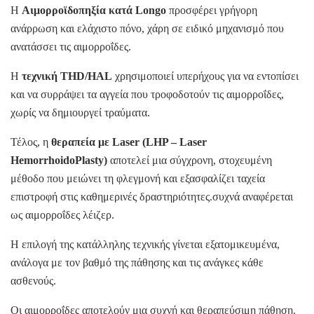
Η
Αιμορροϊδοπηξία κατά Longo
προσφέρει γρήγορη
ανάρρωση και ελάχιστο πόνο, χάρη σε ειδικό μηχανισμό που
ανατάσσει τις αιμορροΐδες.
Η
τεχνική THD/HAL
χρησιμοποιεί υπερήχους για να εντοπίσει
και να συρράψει τα αγγεία που τροφοδοτούν τις αιμορροΐδες,
χωρίς να δημιουργεί τραύματα.
Τέλος, η
θεραπεία με Laser (LHP – Laser
HemorrhoidoPlasty)
αποτελεί μια σύγχρονη, στοχευμένη
μέθοδο που μειώνει τη φλεγμονή και εξασφαλίζει ταχεία
επιστροφή στις καθημερινές δραστηριότητες.συχνά αναφέρεται
ως αιμορροΐδες λέιζερ.
Η επιλογή της κατάλληλης τεχνικής γίνεται εξατομικευμένα,
ανάλογα με τον βαθμό της πάθησης και τις ανάγκες κάθε
ασθενούς.
Οι αιμορροΐδες αποτελούν μια συχνή και θεραπεύσιμη πάθηση.