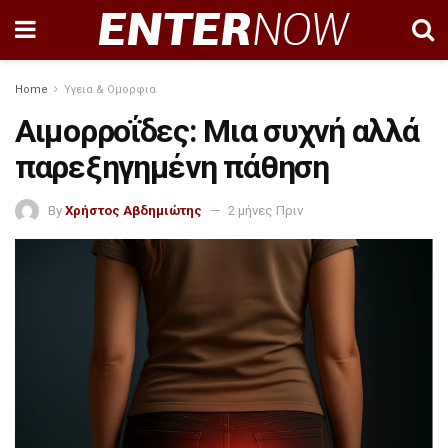
Home
Υγεια & Ομορφια
Αιμορροΐδες: Μια συχνή αλλά
παρεξηγημένη πάθηση
By
Χρήστος Αβδημιώτης
2 μήνες Πριν