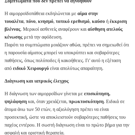
Συμπτώματα που δεν πρέπει να αγνοηθούν
Η αιμορροϊδοπάθεια εκδηλώνεται με
αίμα στην
τουαλέτα
,
πόνο
,
κνησμό
,
τοπικό ερεθισμό
,
καύσο
ή
έκκριση
βλέννας
. Μερικοί ασθενείς αναφέρουν και
αίσθηση ατελούς
κένωσης
μετά την αφόδευση.
Παρότι τα συμπτώματα μοιάζουν αθώα, πρέπει να σημειωθεί ότι
η παρουσία αίματος μπορεί να υποκρύπτει και σοβαρότερες
παθήσεις, όπως πολύποδες ή κακοήθειες. Γι’ αυτό η εξέταση
από
ειδικό Χειρουργό
είναι απολύτως απαραίτητη.
Διάγνωση και ιατρικός έλεγχος
Η διάγνωση των αιμορροΐδων γίνεται με
επισκόπηση,
ψηλάφηση
και, όταν χρειάζεται,
πρωκτοσκόπηση
. Ειδικά σε
άτομα άνω των 50 ετών, η αξιολόγηση πρέπει να είναι
προσεκτική, ώστε να αποκλειστούν σοβαρότερες παθήσεις του
παχέος εντέρου. Η σωστή διάγνωση είναι το πρώτο βήμα για την
ασφαλή και οριστική θεραπεία.