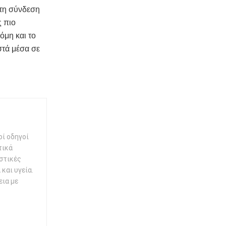
 τη σύνδεση
ς πιο
όμη και το
στά μέσα σε
οί οδηγοί
τικά
ηστικές
και υγεία.
εια με