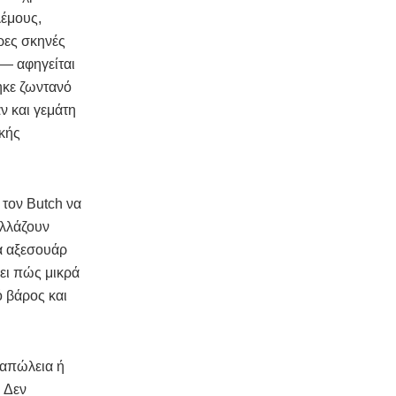
λέμους,
ερες σκηνές
n— αφηγείται
ηκε ζωντανό
ν και γεμάτη
ακής
ί τον Butch να
αλλάζουν
να αξεσουάρ
νει πώς μικρά
 βάρος και
 απώλεια ή
 Δεν