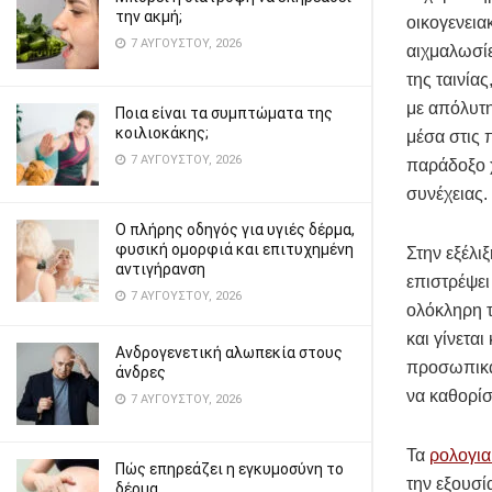
την ακμή;
οικογενεια
7 ΑΥΓΟΎΣΤΟΥ, 2026
αιχμαλωσίε
της ταινία
με απόλυτη
Ποια είναι τα συμπτώματα της
κοιλιοκάκης;
μέσα στις 
7 ΑΥΓΟΎΣΤΟΥ, 2026
παράδοξο χ
συνέχειας.
Ο πλήρης οδηγός για υγιές δέρμα,
φυσική ομορφιά και επιτυχημένη
Στην εξέλιξ
αντιγήρανση
επιστρέψει
7 ΑΥΓΟΎΣΤΟΥ, 2026
ολόκληρη τ
και γίνετα
Ανδρογενετική αλωπεκία στους
προσωπικά
άνδρες
να καθορίσ
7 ΑΥΓΟΎΣΤΟΥ, 2026
Τα
ρολογια
Πώς επηρεάζει η εγκυμοσύνη το
την εξουσί
δέρμα