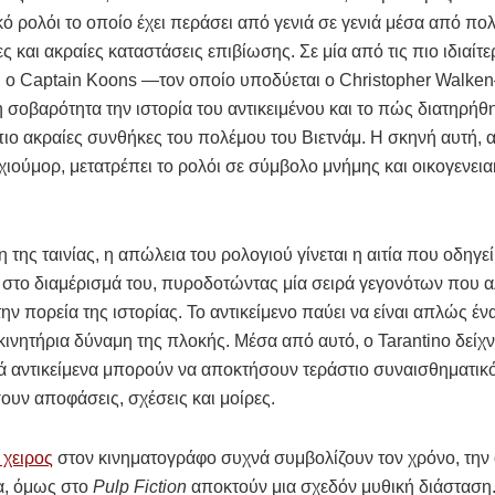
κό ρολόι το οποίο έχει περάσει από γενιά σε γενιά μέσα από πο
ς και ακραίες καταστάσεις επιβίωσης. Σε μία από τις πιο ιδιαίτ
ς, ο Captain Koons —τον οποίο υποδύεται ο Christopher Walke
 σοβαρότητα την ιστορία του αντικειμένου και το πώς διατηρήθ
πιο ακραίες συνθήκες του πολέμου του Βιετνάμ. Η σκηνή αυτή, α
ιούμορ, μετατρέπει το ρολόι σε σύμβολο μνήμης και οικογενει
η της ταινίας, η απώλεια του ρολογιού γίνεται η αιτία που οδηγε
 στο διαμέρισμά του, πυροδοτώντας μία σειρά γεγονότων που 
ην πορεία της ιστορίας. Το αντικείμενο παύει να είναι απλώς έ
ι κινητήρια δύναμη της πλοκής. Μέσα από αυτό, ο Tarantino δείχ
 αντικείμενα μπορούν να αποκτήσουν τεράστιο συναισθηματικό
ουν αποφάσεις, σχέσεις και μοίρες.
 χειρος
στον κινηματογράφο συχνά συμβολίζουν τον χρόνο, την
α, όμως στο
Pulp Fiction
αποκτούν μια σχεδόν μυθική διάσταση.