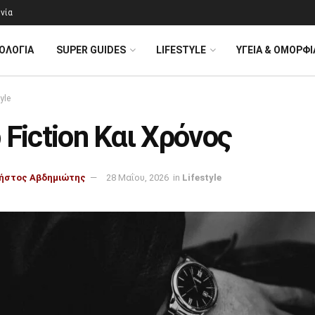
νία
ΟΛΟΓΊΑ
SUPER GUIDES
LIFESTYLE
ΥΓΕΙΑ & ΟΜΟΡΦΙ
yle
 Fiction Και Χρόνος
ήστος Αβδημιώτης
28 Μαΐου, 2026
in
Lifestyle