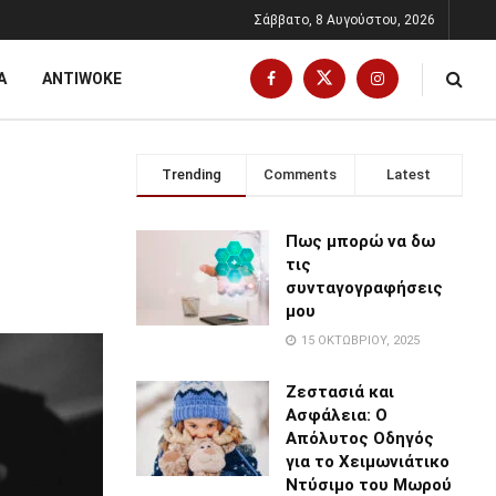
Σάββατο, 8 Αυγούστου, 2026
Α
ANTIWOKE
Trending
Comments
Latest
Πως μπορώ να δω
τις
συνταγογραφήσεις
μου
15 ΟΚΤΩΒΡΊΟΥ, 2025
Ζεστασιά και
Ασφάλεια: Ο
Απόλυτος Οδηγός
για το Χειμωνιάτικο
Ντύσιμο του Μωρού