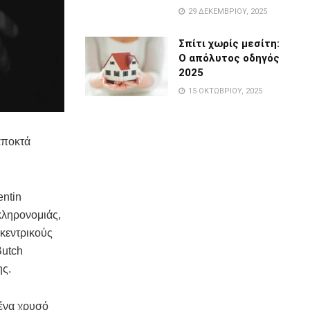
29 ΔΕΚΕΜΒΡΊΟΥ, 2025
Σπίτι χωρίς μεσίτη:
Ο απόλυτος οδηγός
2025
15 ΟΚΤΩΒΡΊΟΥ, 2025
αποκτά
entin
κληρονομιάς,
κκεντρικούς
Butch
ης.
 ένα χρυσό