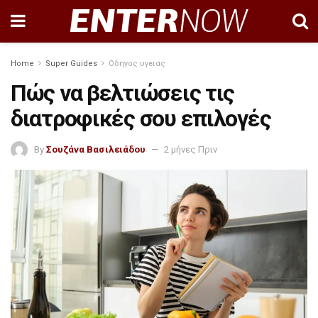
Home
Super Guides
Οδηγος υγειας
Πώς να βελτιώσεις τις
διατροφικές σου επιλογές
By
Σουζάνα Βασιλειάδου
2 μήνες Πριν