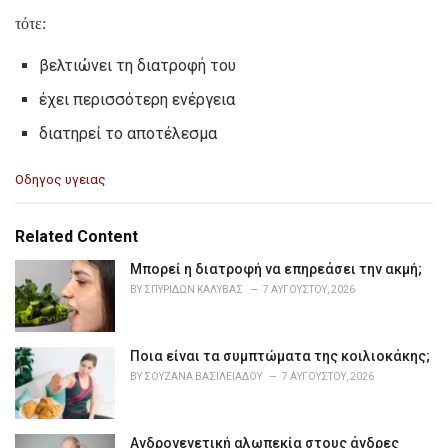
τότε:
βελτιώνει τη διατροφή του
έχει περισσότερη ενέργεια
διατηρεί το αποτέλεσμα
C
Οδηγος υγειας
a
t
e
Related Content
g
o
Μπορεί η διατροφή να επηρεάσει την ακμή;
r
BY
ΣΠΥΡΊΔΩΝ ΚΑΛΎΒΑΣ
7 ΑΥΓΟΎΣΤΟΥ, 2026
i
e
s
Ποια είναι τα συμπτώματα της κοιλιοκάκης;
:
BY
ΣΟΥΖΆΝΑ ΒΑΣΙΛΕΙΆΔΟΥ
7 ΑΥΓΟΎΣΤΟΥ, 2026
Ανδρογενετική αλωπεκία στους άνδρες