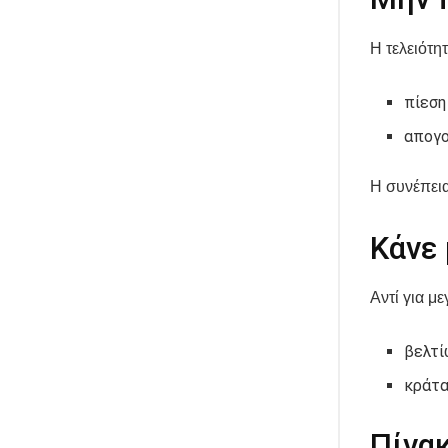
Η τελειότητ
πίεση
απογ
Η συνέπεια
Κάνε 
Αντί για με
βελτί
κράτα
Πίνα