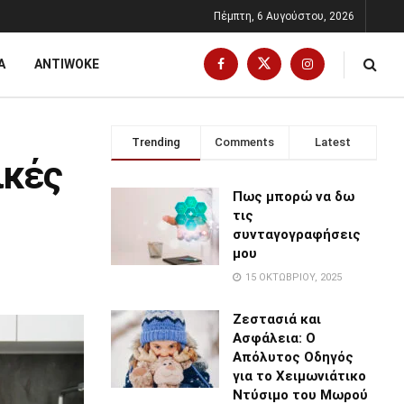
Πέμπτη, 6 Αυγούστου, 2026
Α
ANTIWOKE
Trending
Comments
Latest
ικές
Πως μπορώ να δω
τις
συνταγογραφήσεις
μου
15 ΟΚΤΩΒΡΊΟΥ, 2025
Ζεστασιά και
Ασφάλεια: Ο
Απόλυτος Οδηγός
για το Χειμωνιάτικο
Ντύσιμο του Μωρού