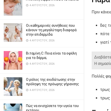
4 ΑΥΓΟΎΣΤΟΥ, 2026
Πριν κάνει
δες τ
Οι καθημερινές συνήθειες που
κάνουν τη μεγαλύτερη διαφορά
πότε
στην επιδερμίδα
4 ΑΥΓΟΎΣΤΟΥ, 2026
γιατί
Βιταμίνη C: Ποια είναι τα οφέλη
Διαβάστε
για το δέρμα;
Η σημασί
4 ΑΥΓΟΎΣΤΟΥ, 2026
Πολλές φορ
Ο ρόλος της ενυδάτωσης στην
πρόληψη της πρόωρης γήρανσης
τρως 
4 ΑΥΓΟΎΣΤΟΥ, 2026
τρως 
Πώς να ενισχύσετε την υγεία του
εντέρου