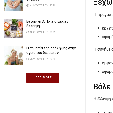
Ξεχώρ
4 ΑΥΓΟΎΣΤΟΥ, 2026
Η πραγματι
Βιταμίνη D: Πότε υπάρχει
έλλειψη;
έρχετ
3 ΑΥΓΟΎΣΤΟΥ, 2026
αφορά
Η σημασία της πρόληψης στην
Η συνήθεια
υγεία του δέρματος
3 ΑΥΓΟΎΣΤΟΥ, 2026
εμφαν
αφορά
LOAD MORE
Βάλε
Η έλλειψη 
τσιμπ