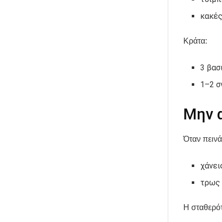
κακές
Κράτα:
3 βασ
1–2 σ
Μην 
Όταν πεινά
χάνει
τρως
Η σταθερότ