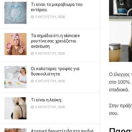
Τι είναι το μικροβίωμα του
εντέρου;
5 ΑΥΓΟΎΣΤΟΥ, 2026
Τα σημάδια ότι η skincare
ρουτίνα σας χρειάζεται
ανανέωση
5 ΑΥΓΟΎΣΤΟΥ, 2026
Οι καλύτερες τροφές για
δυσκοιλιότητα
Ο έλεγχος 
5 ΑΥΓΟΎΣΤΟΥ, 2026
στο 100%. Σ
σταδιακά.
Τι είναι η λεύκη;
Στην πράξη
5 ΑΥΓΟΎΣΤΟΥ, 2026
σου.
Παρα
Ατοπική δερματίτιδα στα παιδιά