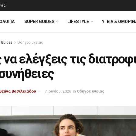
νία
ΟΛΟΓΊΑ
SUPER GUIDES
LIFESTYLE
ΥΓΕΙΑ & ΟΜΟΡΦΙ
 Guides
Οδηγος υγειας
να ελέγξεις τις διατροφ
 συνήθειες
υζάνα Βασιλειάδου
7 Ιουνίου, 2026
in
Οδηγος υγειας