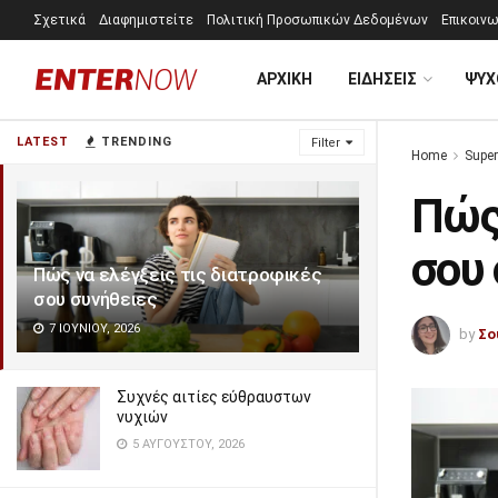
Σχετικά
Διαφημιστείτε
Πολιτική Προσωπικών Δεδομένων
Επικοινω
ΑΡΧΙΚΗ
ΕΙΔΗΣΕΙΣ
ΨΥΧ
LATEST
TRENDING
Filter
Home
Super
Πώς 
σου
Πώς να ελέγξεις τις διατροφικές
σου συνήθειες
7 ΙΟΥΝΊΟΥ, 2026
by
Σο
Συχνές αιτίες εύθραυστων
νυχιών
5 ΑΥΓΟΎΣΤΟΥ, 2026