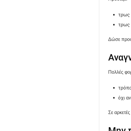
τρως 
τρως 
Δώσε προσ
Αναγ
Πολλές φορ
τρόπ
όχι α
Σε αρκετές
Μην π