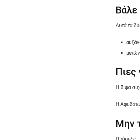
Βάλε 
Αυτά τα δύ
αυξάν
μειών
Πιες 
Η δίψα συχ
Η Αφυδάτωσ
Μην 
Πρόσεξε: