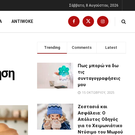
Σάββατο, 8 Αυγούστου, 2026
Α
ANTIWOKE
Trending
Comments
Latest
Πως μπορώ να δω
ηση
τις
συνταγογραφήσεις
μου
15 ΟΚΤΩΒΡΊΟΥ, 2025
Ζεστασιά και
Ασφάλεια: Ο
Απόλυτος Οδηγός
για το Χειμωνιάτικο
Ντύσιμο του Μωρού