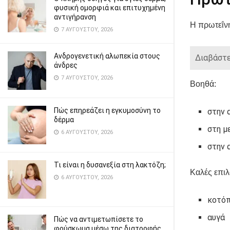
φυσική ομορφιά και επιτυχημένη
αντιγήρανση
Η πρωτεΐνη
7 ΑΥΓΟΎΣΤΟΥ, 2026
Ανδρογενετική αλωπεκία στους
Διαβάστε
άνδρες
7 ΑΥΓΟΎΣΤΟΥ, 2026
Βοηθά:
Πώς επηρεάζει η εγκυμοσύνη το
στην 
δέρμα
στη μ
6 ΑΥΓΟΎΣΤΟΥ, 2026
στην 
Τι είναι η δυσανεξία στη λακτόζη;
Καλές επιλ
6 ΑΥΓΟΎΣΤΟΥ, 2026
κοτό
αυγά
Πώς να αντιμετωπίσετε το
φούσκωμα μέσω της διατροφής