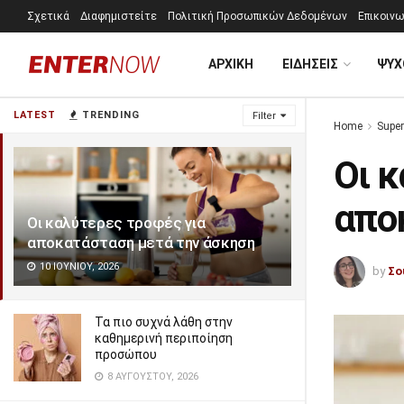
Σχετικά
Διαφημιστείτε
Πολιτική Προσωπικών Δεδομένων
Επικοινω
ΑΡΧΙΚΗ
ΕΙΔΗΣΕΙΣ
ΨΥΧ
LATEST
TRENDING
Filter
Home
Super
Οι κ
απο
Οι καλύτερες τροφές για
αποκατάσταση μετά την άσκηση
10 ΙΟΥΝΊΟΥ, 2026
by
Σο
Τα πιο συχνά λάθη στην
καθημερινή περιποίηση
προσώπου
8 ΑΥΓΟΎΣΤΟΥ, 2026