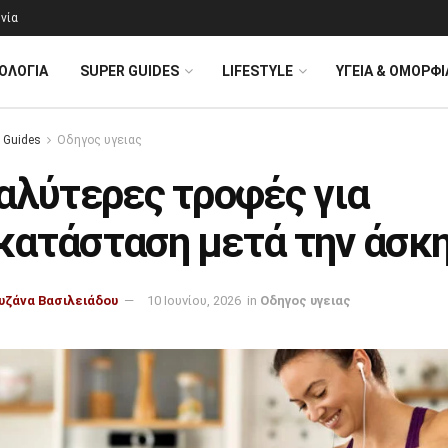
νία
ΟΛΟΓΊΑ
SUPER GUIDES
LIFESTYLE
ΥΓΕΙΑ & ΟΜΟΡΦΙ
 Guides
Οδηγος υγειας
αλύτερες τροφές για
κατάσταση μετά την άσκ
υζάνα Βασιλειάδου
10 Ιουνίου, 2026
in
Οδηγος υγειας