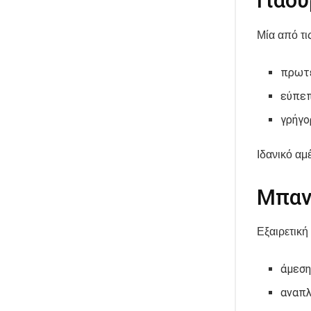
Γιαού
Μία από τι
πρωτ
εύπε
γρήγο
Ιδανικό α
Μπαν
Εξαιρετική 
άμεση
αναπλ