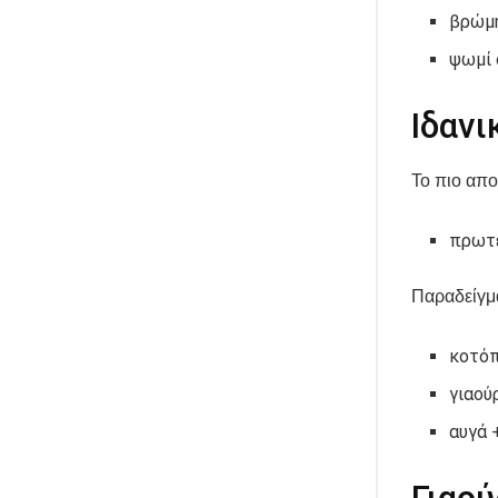
βρώμ
ψωμί 
Ιδαν
Το πιο απο
πρωτε
Παραδείγμ
κοτόπ
γιαού
αυγά 