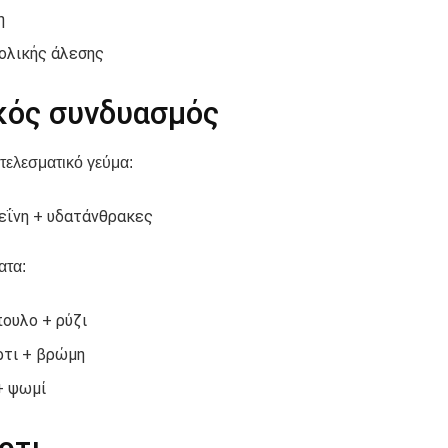
η
ολικής άλεσης
ικός συνδυασμός
τελεσματικό γεύμα:
ΐνη + υδατάνθρακες
ατα:
ουλο + ρύζι
ρτι + βρώμη
+ ψωμί