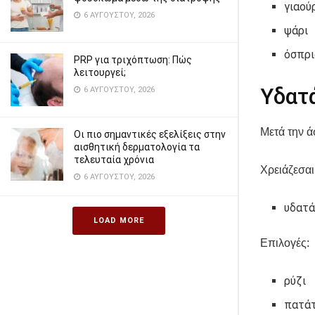
γιαού
6 ΑΥΓΟΎΣΤΟΥ, 2026
ψάρι
όσπρι
PRP για τριχόπτωση: Πώς
λειτουργεί;
Υδατ
6 ΑΥΓΟΎΣΤΟΥ, 2026
Μετά την ά
Οι πιο σημαντικές εξελίξεις στην
αισθητική δερματολογία τα
τελευταία χρόνια
Χρειάζεσαι
6 ΑΥΓΟΎΣΤΟΥ, 2026
υδατά
LOAD MORE
Επιλογές:
ρύζι
πατά