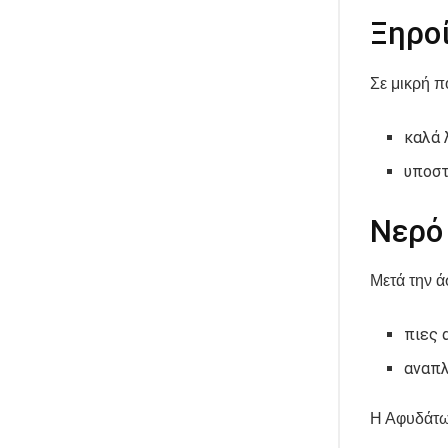
Ξηρο
Σε μικρή π
καλά 
υποστ
Νερό
Μετά την ά
πιες 
αναπλ
Η Αφυδάτω