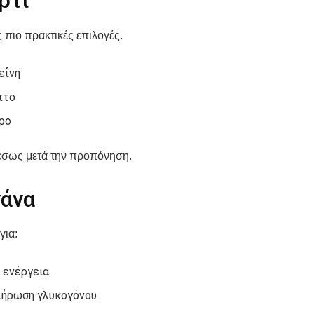
ρτι
ς πιο πρακτικές επιλογές.
εΐνη
πτο
ρο
μέσως μετά την προπόνηση.
άνα
για:
 ενέργεια
ήρωση γλυκογόνου