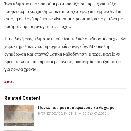
Ένα κλιματιστικό που σήμερα προορίζεται κυρίως για ψύξη
μπορεί αύριο να χρησιμοποιείται συχνότερα για θέρμανση. Για
αυτό, η επιλογή πρέπει να γίνεται με προοπτική και όχι μόνο με
βάση την άμεση ανάγκη της εποχής.
Η επιλογή ενός κλιματιστικού είναι τελικά συνδυασμός τεχνικών
χαρακτηριστικών και πραγματικών αναγκών. Με σωστή
ενημέρωση και επαγγελματική καθοδήγηση, μπορεί κανείς να
βρει μια λύση που προσφέρει άνεση, οικονομία και αξιοπιστία
για πολλά χρόνια.
C
Σπίτι
a
t
e
Related Content
g
o
Πάνελ που μεταμορφώνουν κάθε χώρο
r
BY
ΧΡΉΣΤΟΣ ΑΒΔΗΜΙΏΤΗΣ
30 ΙΟΥΛΊΟΥ, 2026
i
e
s