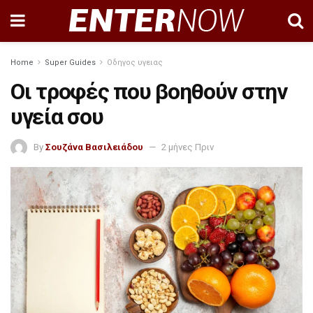
Home
Super Guides
Οδηγος υγειας
Οι τροφές που βοηθούν στην
υγεία σου
By
Σουζάνα Βασιλειάδου
2 μήνες Πριν