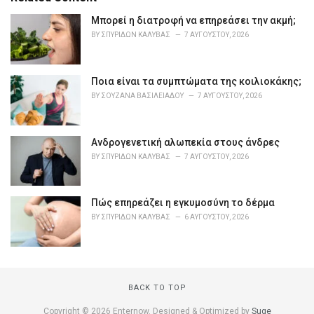
g
o
Μπορεί η διατροφή να επηρεάσει την ακμή;
r
BY
ΣΠΥΡΊΔΩΝ ΚΑΛΎΒΑΣ
7 ΑΥΓΟΎΣΤΟΥ, 2026
i
e
s
Ποια είναι τα συμπτώματα της κοιλιοκάκης;
:
BY
ΣΟΥΖΆΝΑ ΒΑΣΙΛΕΙΆΔΟΥ
7 ΑΥΓΟΎΣΤΟΥ, 2026
Ανδρογενετική αλωπεκία στους άνδρες
BY
ΣΠΥΡΊΔΩΝ ΚΑΛΎΒΑΣ
7 ΑΥΓΟΎΣΤΟΥ, 2026
Πώς επηρεάζει η εγκυμοσύνη το δέρμα
BY
ΣΠΥΡΊΔΩΝ ΚΑΛΎΒΑΣ
6 ΑΥΓΟΎΣΤΟΥ, 2026
BACK TO TOP
Copyright © 2026 Enternow. Designed & Optimized by
Suge